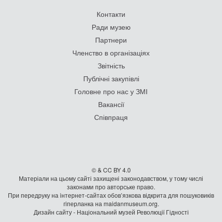
Контакти
Ради музею
Партнери
Членство в організаціях
Звітність
Публічні закупівлі
Головне про нас у ЗМІ
Вакансії
Співпраця
© & CC BY 4.0
Матеріали на цьому сайті захищені законодавством, у тому числі
законами про авторське право.
При передруку на iнтернет-сайтах обов’язкова відкрита для пошуковиків
гiперланка на maidanmuseum.org.
Дизайн сайту - Національний музей Революції Гідності