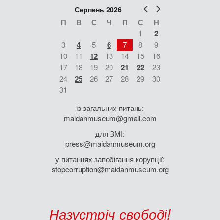
Попер
Наст
Серпень 2026
П
В
С
Ч
П
С
Н
1
2
3
4
5
6
7
8
9
10
11
12
13
14
15
16
17
18
19
20
21
22
23
24
25
26
27
28
29
30
31
із загальних питань:
maidanmuseum@gmail.com
для ЗМІ:
press@maidanmuseum.org
у питаннях запобігання корупції:
stopcorruption@maidanmuseum.org
Назустріч свободі!