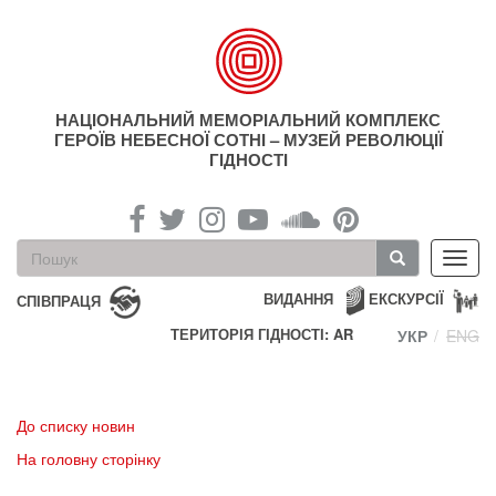
Перейти
до
основного
матеріалу
НАЦІОНАЛЬНИЙ МЕМОРІАЛЬНИЙ КОМПЛЕКС
ГЕРОЇВ НЕБЕСНОЇ СОТНІ – МУЗЕЙ РЕВОЛЮЦІЇ
ГІДНОСТІ
Пошукова
Toggl
форма
navig
Пошук
ВИДАННЯ
ЕКСКУРСІЇ
СПІВПРАЦЯ
ТЕРИТОРІЯ ГІДНОСТІ: AR
УКР
ENG
До списку новин
На головну сторінку