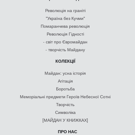
Революція на граніті
"Україна без Кучми"
Помаранчева революція
Революція Гідності
- світ про Євромайдан
- творчість Майдану
КОЛЕКЦІЇ
Майдан: усна історія
Агітація
Боротьба
Меморіальні предмети Героїв Небесної Сотні
Творчість
Символіка
[МАЙДАН У КНИЖКАХ]
ПРО НАС