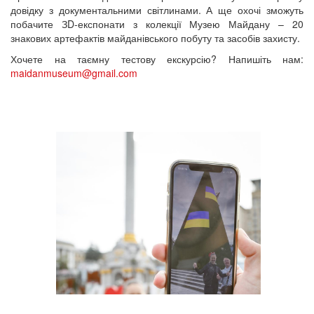
довідку з документальними світлинами. А ще охочі зможуть
побачите ЗD-експонати з колекції Музею Майдану – 20
знакових артефактів майданівського побуту та засобів захисту.
Хочете на таємну тестову екскурсію? Напишіть нам:
maidanmuseum@gmail.com