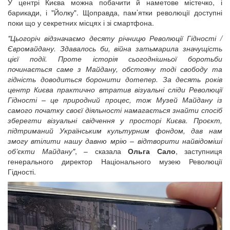
У центрі Києва можна побачити й наметове містечко, і
барикади, і "Йолку". Щоправда, пам’ятки революції доступні
поки що у секретних місцях і зі смартфона.
"Цьогоріч відзначаємо десяту річницю Революції Гідності /
Євромайдану. Здавалось би, війна затьмарила значущість
цієї події. Проте історія сьогоднішньої боротьби
починається саме з Майдану, обстояну тоді свободу та
гідність доводиться боронити дотепер. За десять років
центр Києва практично втратив візуальні сліди Революції
Гідності – це природний процес, тож Музей Майдану із
самого початку своєї діяльності намагається знайти спосіб
зберегти візуальні свідчення у просторі Києва. Проєкт,
підтриманий Українським культурним фондом, дав нам
змогу втілити нашу давню мрію – відтворити найвідоміші
об’єкти Майдану"
, – сказала
Ольга Сало
, заступниця
генерального директор Національного музею Революції
Гідності.