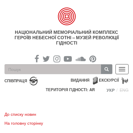
Перейти
до
основного
матеріалу
НАЦІОНАЛЬНИЙ МЕМОРІАЛЬНИЙ КОМПЛЕКС
ГЕРОЇВ НЕБЕСНОЇ СОТНІ – МУЗЕЙ РЕВОЛЮЦІЇ
ГІДНОСТІ
Пошукова
Toggl
форма
navig
Пошук
ВИДАННЯ
ЕКСКУРСІЇ
СПІВПРАЦЯ
ТЕРИТОРІЯ ГІДНОСТІ: AR
УКР
ENG
До списку новин
На головну сторінку