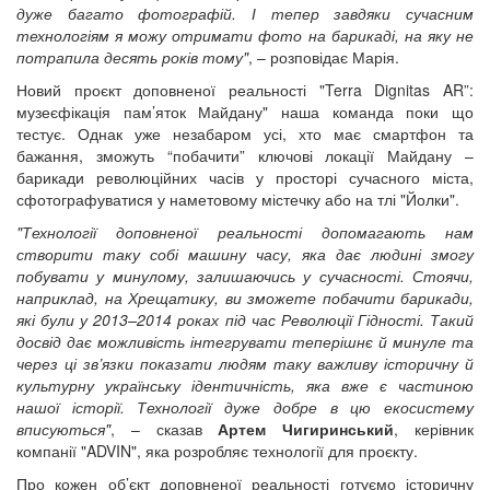
дуже багато фотографій. І тепер завдяки сучасним
технологіям я можу отримати фото на барикаді, на яку не
потрапила десять років тому"
, – розповідає Марія.
Новий проєкт доповненої реальності "Terra Dignitas AR”:
музеєфікація пам’яток Майдану" наша команда поки що
тестує. Однак уже незабаром усі, хто має смартфон та
бажання, зможуть “побачити” ключові локації Майдану –
барикади революційних часів у просторі сучасного міста,
сфотографуватися у наметовому містечку або на тлі "Йолки".
"Технології доповненої реальності допомагають нам
створити таку собі машину часу, яка дає людині змогу
побувати у минулому, залишаючись у сучасності. Стоячи,
наприклад, на Хрещатику, ви зможете побачити барикади,
які були у 2013–2014 роках під час Революції Гідності. Такий
досвід дає можливість інтегрувати теперішнє й минуле та
через ці зв’язки показати людям таку важливу історичну й
культурну українську ідентичність, яка вже є частиною
нашої історії. Технології дуже добре в цю екосистему
вписуються"
, – сказав
Артем Чигиринський
, керівник
компанії "ADVIN", яка розробляє технології для проєкту.
Про кожен об’єкт доповненої реальності готуємо історичну