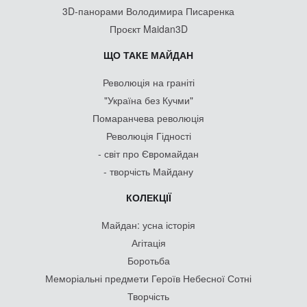
3D-панорами Володимира Писаренка
Проєкт Maidan3D
ЩО ТАКЕ МАЙДАН
Революція на граніті
"Україна без Кучми"
Помаранчева революція
Революція Гідності
- світ про Євромайдан
- творчість Майдану
КОЛЕКЦІЇ
Майдан: усна історія
Агітація
Боротьба
Меморіальні предмети Героїв Небесної Сотні
Творчість