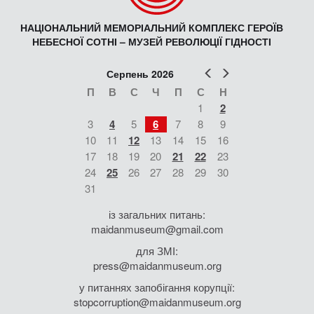
НАЦІОНАЛЬНИЙ МЕМОРІАЛЬНИЙ КОМПЛЕКС ГЕРОЇВ
НЕБЕСНОЇ СОТНІ – МУЗЕЙ РЕВОЛЮЦІЇ ГІДНОСТІ
Попер
Наст
Серпень 2026
П
В
С
Ч
П
С
Н
1
2
3
4
5
6
7
8
9
10
11
12
13
14
15
16
17
18
19
20
21
22
23
24
25
26
27
28
29
30
31
із загальних питань:
maidanmuseum@gmail.com
для ЗМІ:
press@maidanmuseum.org
у питаннях запобігання корупції:
stopcorruption@maidanmuseum.org