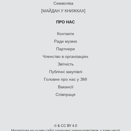
Символіка
[МАЙДАН У КНИЖКАХ]
ПРО НАС
Контакти
Ради музею
Партнери
Членство в організаціях
Звітність
Публічні закупівлі
Головне про нас у ЗМІ
Вакансії
Співпраця
© & CC BY 4.0
Матеріали на цьому сайті захищені законодавством, у тому числі