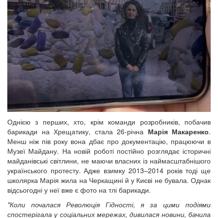
Однією з перших, хто, крім команди розробників, побачив
барикади на Хрещатику, стала 26-річна
Марія Макаренко
.
Менш ніж пів року вона дбає про документацію, працюючи в
Музеї Майдану. На новій роботі постійно розглядає історичні
майданівські світлини, не маючи власних із наймасштабнішого
українського протесту. Адже взимку 2013–2014 років тоді ще
школярка Марія жила на Черкащині й у Києві не бувала. Однак
відсьогодні у неї вже є фото на тлі барикади.
"Коли почалася Революція Гідності, я за цими подіями
спостерігала у соціальних мережах, дивилася новини, бачила