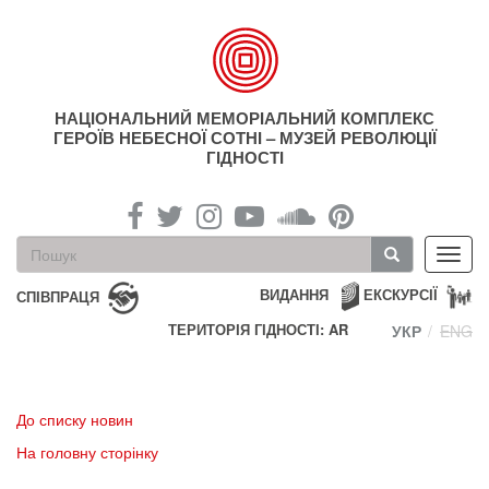
Перейти
до
основного
матеріалу
НАЦІОНАЛЬНИЙ МЕМОРІАЛЬНИЙ КОМПЛЕКС
ГЕРОЇВ НЕБЕСНОЇ СОТНІ – МУЗЕЙ РЕВОЛЮЦІЇ
ГІДНОСТІ
Пошукова
Toggl
форма
navig
Пошук
ВИДАННЯ
ЕКСКУРСІЇ
СПІВПРАЦЯ
ТЕРИТОРІЯ ГІДНОСТІ: AR
УКР
ENG
До списку новин
На головну сторінку