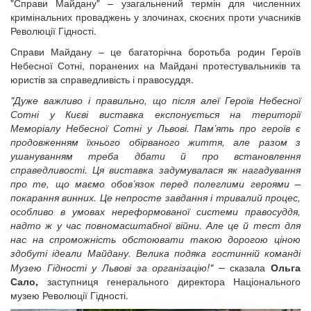
"Справи Майдану" – узагальнений термін для численних
кримінальних проваджень у злочинах, скоєних проти учасників
Революції Гідності.
Справи Майдану – це багаторічна боротьба родин Героїв
Небесної Сотні, поранених на Майдані протестувальників та
юристів за справедливість і правосуддя.
"
Дуже важливо і правильно, що після алеї Героїв Небесної
Сотні у Києві виставка експонується на території
Меморіалу Небесної Сотні у Львові. Пам’ять про героїв є
продовженням їхнього обірваного життя, але разом з
ушануванням треба дбати й про встановлення
справедливості. Ця виставка задумувалася як нагадування
про те, що маємо обов’язок перед полеглими героями –
покарання винних. Це непросте завдання і тривалий процес,
особливо в умовах нереформованої системи правосуддя,
надто ж у час повномасштабної війни. Але це й тест для
нас на спроможність обстоювати такою дорогою ціною
здобуті ідеали Майдану. Велика подяка гостинній команді
–
Музею Гідності у Львові за організацію!"
сказала
Ольга
Сало,
заступниця генерального директора Національного
музею Революції Гідності.