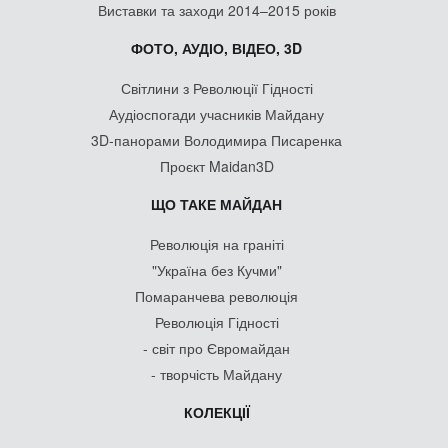
Виставки та заходи 2014–2015 років
ФОТО, АУДІО, ВІДЕО, 3D
Світлини з Революції Гідності
Аудіоспогади учасників Майдану
3D-панорами Володимира Писаренка
Проєкт Maidan3D
ЩО ТАКЕ МАЙДАН
Революція на граніті
"Україна без Кучми"
Помаранчева революція
Революція Гідності
- світ про Євромайдан
- творчість Майдану
КОЛЕКЦІЇ