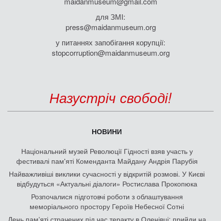
maidanmuseum@gmail.com
для ЗМІ:
press@maidanmuseum.org
у питаннях запобігання корупції:
stopcorruption@maidanmuseum.org
Назустріч свободі!
НОВИНИ
Національний музей Революції Гідності взяв участь у
фестивалі пам'яті Коменданта Майдану Андрія Парубія
Найважливіші виклики сучасності у відкритій розмові. У Києві
відбудуться «Актуальні діалоги» Ростислава Прокопюка
Розпочалися підготовчі роботи з облаштування
меморіального простору Героїв Небесної Сотні
День памʼяті страчених під час теракту в Оленівці: прийди на