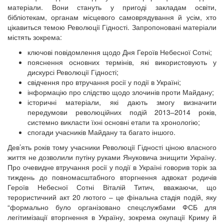
матеріали. Вони стануть у пригоді закладам освіти,
бібліотекам, органам місцевого самоврядування й усім, хто
цікавиться темою Революції Гідності. Запропоновані матеріали
містять зокрема:
ключові повідомлення щодо Дня Героїв Небесної Сотні;
пояснення основних термінів, які використовують у
дискурсі Революції Гідності;
свідчення про втручання росії у події в Україні;
інформацію про слідство щодо злочинів проти Майдану;
історичні матеріали, які дають змогу визначити
передумови революційних подій 2013–2014 років,
системно викласти їхні основні етапи та хронологію;
спогади учасників Майдану та багато іншого.
Дев’ять років тому учасники Революції Гідності ціною власного
життя не дозволили путіну руками Януковича знищити Україну.
Про очевидне втручання росії у події в Україні говорив торік за
тиждень до повномасштабного вторгнення адвокат родичів
Героїв Небесної Сотні Віталій Титич, вважаючи, що
терористичний акт 20 лютого – це фінальна стадія подій, яку
“формально було організовано спецслужбами ФСБ для
легітимізації вторгнення в Україну, зокрема окупації Криму й