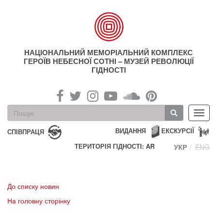
Перейти
до
основного
матеріалу
НАЦІОНАЛЬНИЙ МЕМОРІАЛЬНИЙ КОМПЛЕКС
ГЕРОЇВ НЕБЕСНОЇ СОТНІ – МУЗЕЙ РЕВОЛЮЦІЇ
ГІДНОСТІ
Пошукова
Toggl
форма
navig
Пошук
ВИДАННЯ
ЕКСКУРСІЇ
СПІВПРАЦЯ
ТЕРИТОРІЯ ГІДНОСТІ: AR
УКР
ENG
До списку новин
На головну сторінку