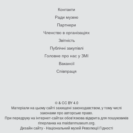
Контакти
Ради музею
Партнери
Членство в організаціях
Звітність
Публічні закупівлі
Головне про нас у ЗМІ
Вакансії
Співпраця
© & CC BY 4.0
Матеріали на цьому сайті захищені законодавством, у тому числі
законами про авторське право.
При передруку на iнтернет-сайтах обов’язкова відкрита для пошуковиків
гiперланка на maidanmuseum.org.
Дизайн сайту - Національний музей Революції Гідності