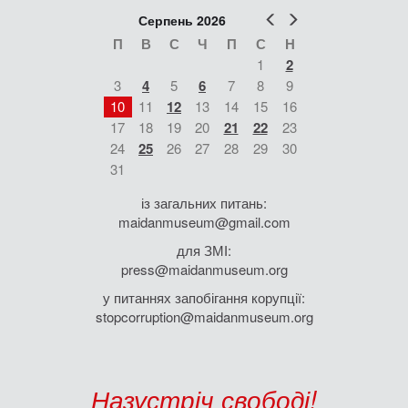
Попер
Наст
Серпень 2026
П
В
С
Ч
П
С
Н
1
2
3
4
5
6
7
8
9
10
11
12
13
14
15
16
17
18
19
20
21
22
23
24
25
26
27
28
29
30
31
із загальних питань:
maidanmuseum@gmail.com
для ЗМІ:
press@maidanmuseum.org
у питаннях запобігання корупції:
stopcorruption@maidanmuseum.org
Назустріч свободі!