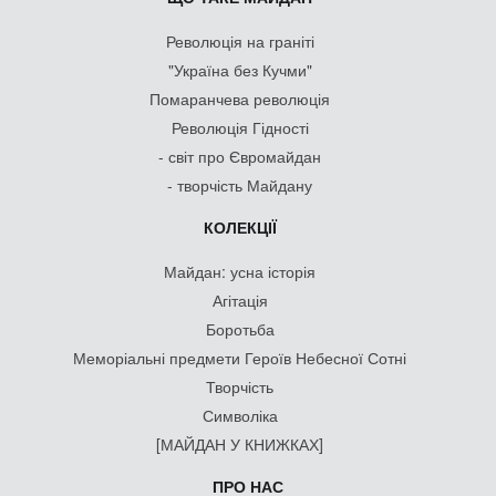
Революція на граніті
"Україна без Кучми"
Помаранчева революція
Революція Гідності
- світ про Євромайдан
- творчість Майдану
КОЛЕКЦІЇ
Майдан: усна історія
Агітація
Боротьба
Меморіальні предмети Героїв Небесної Сотні
Творчість
Символіка
[МАЙДАН У КНИЖКАХ]
ПРО НАС