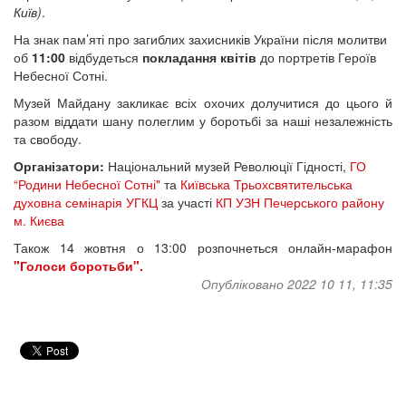
Київ)
.
На знак пам’яті про загиблих захисників України після молитви
об
11:00
відбудеться
покладання квітів
до портретів Героїв
Небесної Сотні.
Музей Майдану закликає всіх охочих долучитися до цього й
разом віддати шану полеглим у боротьбі за наші незалежність
та свободу.
Організатори:
Національний музей Революції Гідності,
ГО
“Родини Небесної Сотні"
та
Київська Трьохсвятительська
духовна семінарія УГКЦ
за участі
КП УЗН Печерського району
м. Києва
Також 14 жовтня о 13:00 розпочнеться онлайн-марафон
"Голоси боротьби".
Опубліковано 2022 10 11, 11:35