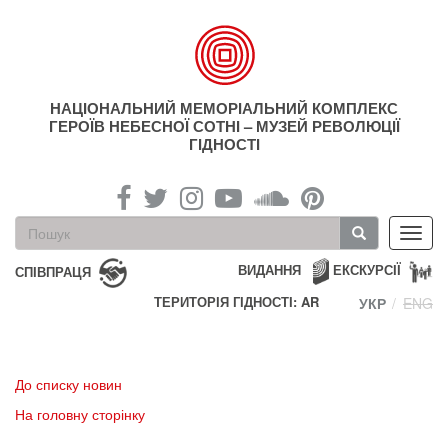
Перейти
до
основного
матеріалу
НАЦІОНАЛЬНИЙ МЕМОРІАЛЬНИЙ КОМПЛЕКС
ГЕРОЇВ НЕБЕСНОЇ СОТНІ – МУЗЕЙ РЕВОЛЮЦІЇ
ГІДНОСТІ
Пошукова
Toggl
форма
navig
Пошук
ВИДАННЯ
ЕКСКУРСІЇ
СПІВПРАЦЯ
ТЕРИТОРІЯ ГІДНОСТІ: AR
УКР
ENG
До списку новин
На головну сторінку