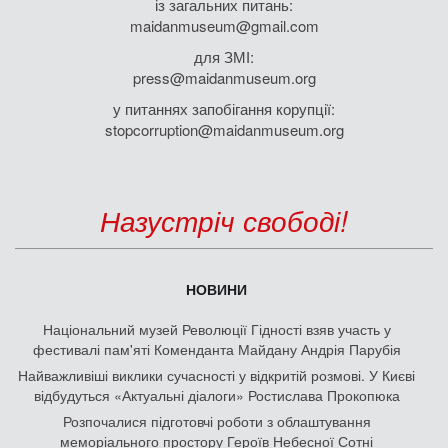
із загальних питань:
maidanmuseum@gmail.com
для ЗМІ:
press@maidanmuseum.org
у питаннях запобігання корупції:
stopcorruption@maidanmuseum.org
Назустріч свободі!
НОВИНИ
Національний музей Революції Гідності взяв участь у
фестивалі пам'яті Коменданта Майдану Андрія Парубія
Найважливіші виклики сучасності у відкритій розмові. У Києві
відбудуться «Актуальні діалоги» Ростислава Прокопюка
Розпочалися підготовчі роботи з облаштування
меморіального простору Героїв Небесної Сотні