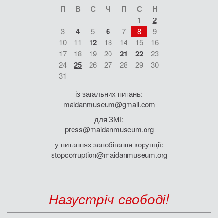
П
В
С
Ч
П
С
Н
1
2
3
4
5
6
7
8
9
10
11
12
13
14
15
16
17
18
19
20
21
22
23
24
25
26
27
28
29
30
31
із загальних питань:
maidanmuseum@gmail.com
для ЗМІ:
press@maidanmuseum.org
у питаннях запобігання корупції:
stopcorruption@maidanmuseum.org
Назустріч свободі!