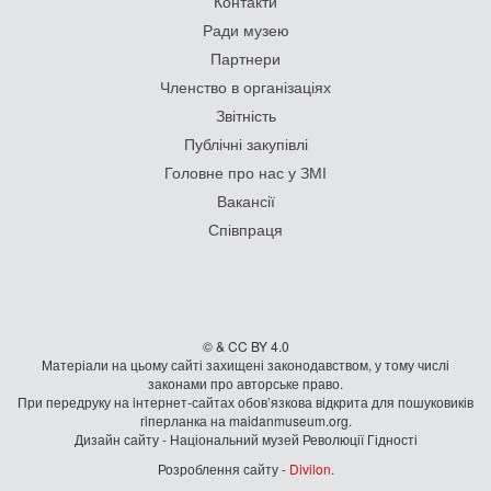
Контакти
Ради музею
Партнери
Членство в організаціях
Звітність
Публічні закупівлі
Головне про нас у ЗМІ
Вакансії
Співпраця
© & CC BY 4.0
Матеріали на цьому сайті захищені законодавством, у тому числі
законами про авторське право.
При передруку на iнтернет-сайтах обов’язкова відкрита для пошуковиків
гiперланка на maidanmuseum.org.
Дизайн сайту - Національний музей Революції Гідності
Розроблення сайту -
Divilon
.