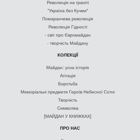
Революція на граніті
"Україна без Кучми"
Помаранчева революція
Революція Гідності
- світ про Євромайдан
- творчість Майдану
КОЛЕКЦІЇ
Майдан: усна історія
Агітація
Боротьба
Меморіальні предмети Героїв Небесної Сотні
Творчість
Символіка
[МАЙДАН У КНИЖКАХ]
ПРО НАС