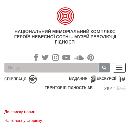
Перейти
до
основного
матеріалу
НАЦІОНАЛЬНИЙ МЕМОРІАЛЬНИЙ КОМПЛЕКС
ГЕРОЇВ НЕБЕСНОЇ СОТНІ – МУЗЕЙ РЕВОЛЮЦІЇ
ГІДНОСТІ
Пошукова
Toggl
форма
navig
Пошук
ВИДАННЯ
ЕКСКУРСІЇ
СПІВПРАЦЯ
ТЕРИТОРІЯ ГІДНОСТІ: AR
УКР
ENG
До списку новин
На головну сторінку