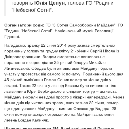
говорить
Юлія Цепун
, голова ГО "Родини
"Небесної Сотні".
Організатори ходи:
ГО "3 Сотня Самооборони Майдану", ГО
"Родини "Небесної Сотні", Національний музей Революції
Гідності.
Нагадаємо, зранку 22 січня 2014 року зазнав смертельних
поранень у голову та грудну клітку 21-річний Сергій Нігоян із
Дніпропетровщини. Згодом смертельне вогнепальне
поранення в серце дістав 25-річний білорус Михайло
Жизневський. Обидва були активістами Майдану і брали
участь у протестах від самого їх початку. Поранений цього дня
45-річний львів’янин Роман Сеник помер за кілька днів у
лікарні. Також 22 січня у лісі під Києвом було виявлено тіло
львів’янина Юрія Вербицького зі слідами тортур – активіста
Майдану викрали невідомі просто з лікарні напередодні. Через
кілька днів від численних травм, яких зазнав 22 січня, помер
ще один учасник Майдану – киянин Олександр Бадера. 28
січня помер внаслідок отриманого на Майдані запалення
легень Богдан Калиняк.
Шановні представники ЗМІ й усі зацікавлені!
Просимо