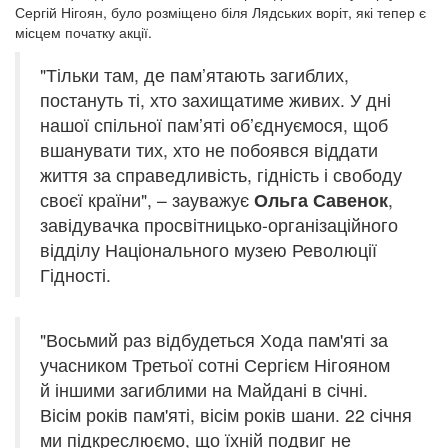
Сергій Нігоян, було розміщено біля Лядських воріт, які тепер є
місцем початку акції.
"Тільки там, де пам’ятають загиблих,
постануть ті, хто захищатиме живих. У дні
нашої спільної пам’яті об’єднуємося, щоб
вшанувати тих, хто не побоявся віддати
життя за справедливість, гідність і свободу
своєї країни", – зауважує
Ольга Савенок
,
завідувачка просвітницько-організаційного
відділу Національного музею Революції
Гідності.
"Восьмий раз відбудеться Хода пам'яті за
учасником Третьої сотні Сергієм Нігояном
й іншими загиблими на Майдані в січні.
Вісім років пам'яті, вісім років шани. 22 січня
ми підкреслюємо, що їхній подвиг не