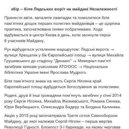
збір – біля Лядських воріт на майдані Незалежності
Принести квіти, запалити лампадки та помолитися біля
пам’ятних дощок перших полеглих майданівців – це щорічна
практика, започаткована їхніми побратимами. Хода
відбувається в центрі Києва в день, коли загинули перші
6 учасників Майдану.
Рух відбудеться усталеним маршрутом: Лядські ворота →
вулиця Хрещатик у бік Європейської площі → вулиця Михайла
Грушевського до стадіону "Динамо" → Меморіал пам'яті
загиблим киянам-учасникам АТО/ООС → Національна
бібліотека України імені Ярослава Мудрого.
Біля пам’ятного знака на честь Сергія Нігояна край
Європейської площі відбудеться богослужіння за полеглими.
Родичі, друзі й інші громадяни пом’януть загиблих у січні 2014
року Сергія Нігояна, Михайла Жизневського, Романа Сеника,
Юрія Вербицького, Олександра Бадеру та Богдана Калиняка.
Акцію у 2015 році започаткувала Третя сотня Самооборони
Майдану, до якої належав Сергій Нігоян – перша жертва
Революції Гідності. Блокпост 3-ї барикади, на якому чергував