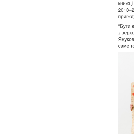
книжці 
2013–2
приїжд
"Бути 
з верх
Януков
саме т