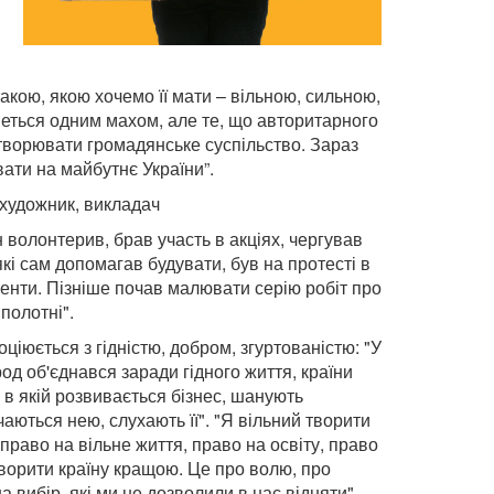
акою, якою хочемо її мати – вільною, сильною,
неться одним махом, але те, що авторитарного
творювати громадянське суспільство. Зараз
ати на майбутнє України”.
 художник, викладач
 волонтерив, брав участь в акціях, чергував
які сам допомагав будувати, був на протесті в
енти. Пізніше почав малювати серію робіт про
полотні".
ціюється з гідністю, добром, згуртованістю: "У
д об'єднався заради гідного життя, країни
, в якій розвивається бізнес, шанують
чаються нею, слухають її". "Я вільний творити
раво на вільне життя, право на освіту, право
творити країну кращою. Це про волю, про
а вибір, які ми не дозволили в нас відняти", –