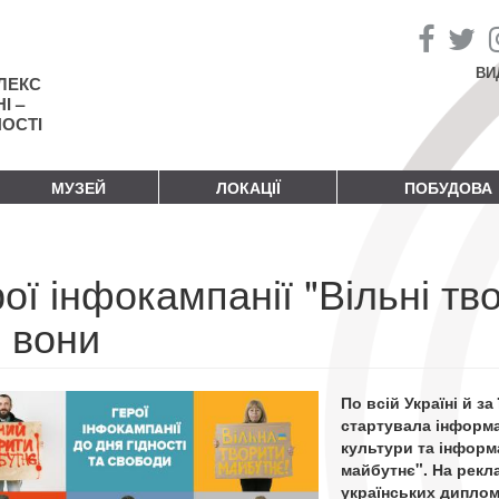
ВИ
ЛЕКС
І –
НОСТІ
МУЗЕЙ
ЛОКАЦІЇ
ПОБУДОВА
ої інфокампанії "Вільні тв
о вони
По всій Україні й з
стартувала інформа
культури та інформа
майбутнє". На рекл
українських диплом