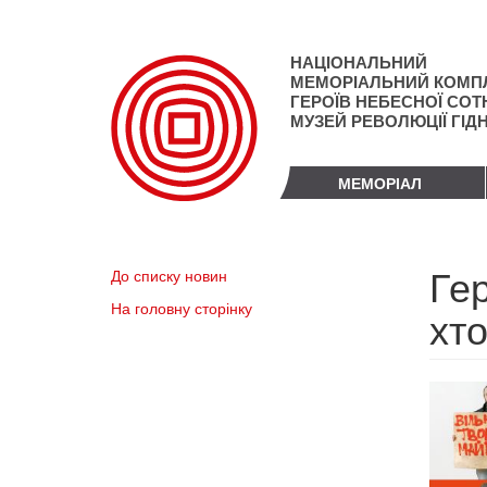
Перейти
до
основного
НАЦІОНАЛЬНИЙ
матеріалу
МЕМОРІАЛЬНИЙ КОМП
ГЕРОЇВ НЕБЕСНОЇ СОТН
МУЗЕЙ РЕВОЛЮЦІЇ ГІД
МЕМОРІАЛ
Гер
До списку новин
На головну сторінку
хт