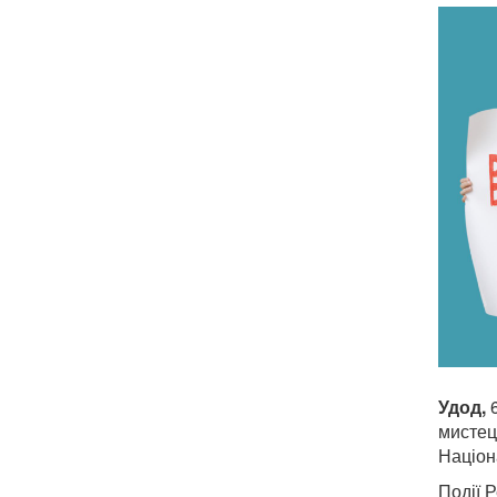
Удод,
6
мистец
Націон
Події 