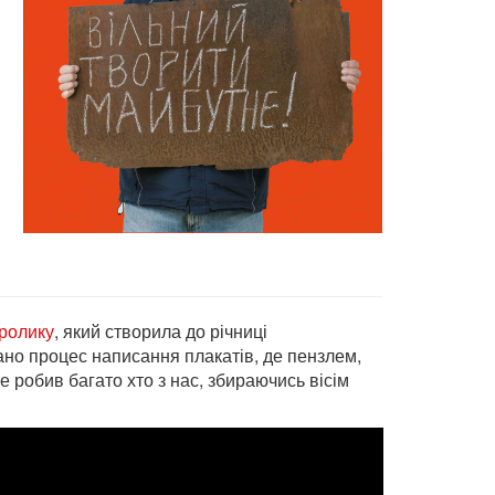
й
ролику
, який створила до річниці
ано процес написання плакатів, де пензлем,
 робив багато хто з нас, збираючись вісім