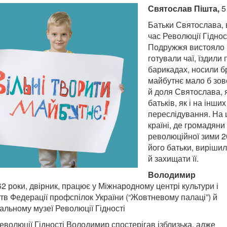
Святослав Пішта,
5
Батьки Святослава, в
час Революції Гіднос
Подружжя вистояло н
готували чаї, їздили
барикадах, носили б
майбутнє мало б зовс
й доля Святослава, 
батьків, як і на інши
переслідування. На щ
країні, де громадяни
революційної зими 20
його батьки, вирішил
й захищати її.
Володимир
2 роки, двірник, працює у Міжнародному центрі культури і
тв Федерації профспілок України (“Жовтневому палаці”) й
альному музеї Революції Гідності
Революції Гідності Володимир спостерігав ізблизька, адже