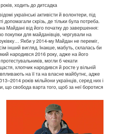
 років, ходить до дитсадка
ідомі українські активісти й волонтери, під
ті допомагали скрізь, де тільки була потреба.
а Майдані від його початку до завершення:
 по покупки для майданівців, чергували на
руківку… Якби у 2014-му Майдан не переміг,
ім інший вигляд. Інакше, мабуть, склалась би
який народився 2016 року, адже на його
х протестувальників, могли б чекати
астя, хлопчик народився й росте у вільній
 впливають на її та на власне майбутнє, адже
13–2014 років мільйони українців, серед них і
и, що свобода варта того, щоб за неї боротися