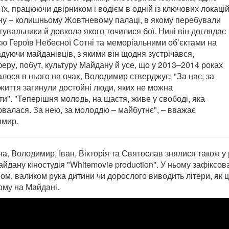
 їх, працюючи двірником і водієм в одній із ключових локаці
у – колишньому Жовтневому палаці, в якому перебували
тувальники й довкола якого точилися бої. Нині він доглядає
єю Героїв Небесної Сотні та меморіальними об’єктами на
адуючи майданівців, з якими він щодня зустрічався,
еру, побут, культуру Майдану й усе, що у 2013–2014 роках
алося в нього на очах, Володимир стверджує: "За нас, за
життя загинули достойні люди, яких не можна
ти". "Теперішня молодь, на щастя, живе у свободі, яка
валася. За нею, за молоддю – майбутнє", – вважає
мир.
на, Володимир, Іван, Вікторія та Святослав знялися також у
йдану кіностудія "Whitemovie production". У ньому зафіксов
ом, валиком рука дитини чи дорослого виводить літери, як це
тому на Майдані.