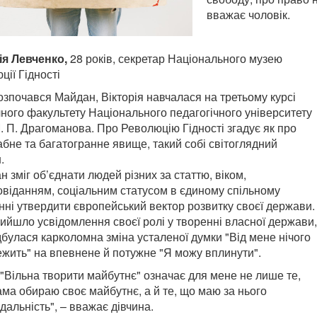
вважає чоловік.
ія Левченко,
28 років, секретар Національного музею
ції Гідності
озпочався Майдан, Вікторія навчалася на третьому курсі
чного факультету Національного педагогічного університету
М. П. Драгоманова. Про Революцію Гідності згадує як про
бне та багатогранне явище, такий собі світоглядний
.
 зміг об’єднати людей різних за статтю, віком,
овіданням, соціальним статусом в єдиному спільному
нні утвердити європейський вектор розвитку своєї держави.
рийшло усвідомлення своєї ролі у творенні власної держави,
ідбулася карколомна зміна усталеної думки "Від мене нічого
ежить" на впевнене й потужне "Я можу вплинути".
 "Вільна творити майбутнє" означає для мене не лише те,
ама обираю своє майбутнє, а й те, що маю за нього
дальність", – вважає дівчина.