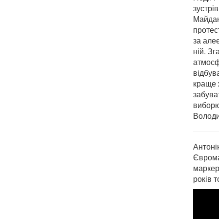
зустрів
Майдан
протес
за але
ній. Зг
атмосф
відбув
краще 
забува
виборю
Володи
Антоні
Єврома
маркер
років 