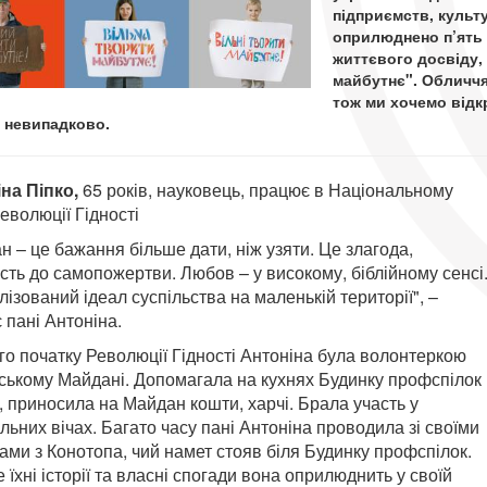
підприємств, культу
оприлюднено п’ять ф
життєвого досвіду,
майбутнє". Обличчя
тож ми хочемо відк
 невипадково.
на Піпко,
65 років, науковець, працює в Національному
Революції Гідності
н – це бажання більше дати, ніж узяти. Це злагода,
ість до самопожертви. Любов – у високому, біблійному сенсі
ізований ідеал суспільства на маленькій території", –
 пані Антоніна.
ого початку Революції Гідності Антоніна була волонтеркою
вському Майдані. Допомагала на кухнях Будинку профспілок
, приносила на Майдан кошти, харчі. Брала участь у
льних вічах. Багато часу пані Антоніна проводила зі своїми
ами з Конотопа, чий намет стояв біля Будинку профспілок.
 їхні історії та власні спогади вона оприлюднить у своїй