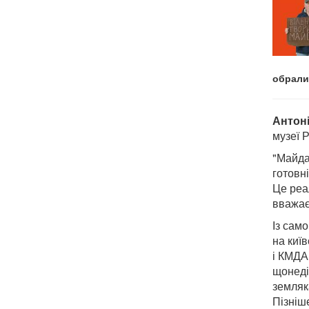
обрали
Антоні
музеї 
"Майда
готовн
Це реал
вважає
Із сам
на киї
і КМДА
щонеді
земляк
Пізніше