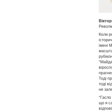
Віктор
Револю
Коли р
істори
імені 
масшта
рубікон
"Майдан
віросп
прагне
Тоді п
тоді в
не зал
"Гасло
що я с
відпові