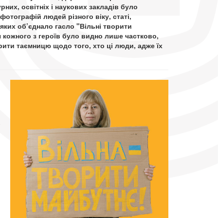
рних, освітніх і наукових закладів було
отографій людей різного віку, статі,
 яких об’єднало гасло "Вільні творити
 кожного з героїв було видно лише частково,
рити таємницю щодо того, хто ці люди, адже їх
.