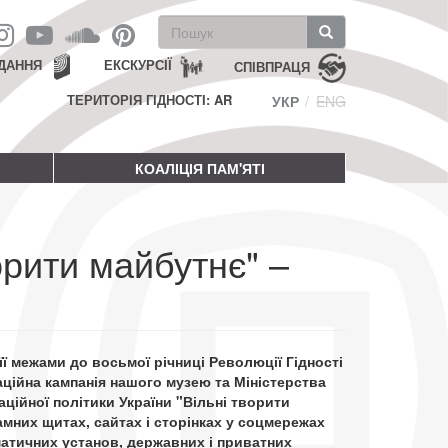
Пошукова
форма
Пошук
ДАННЯ
ЕКСКУРСІЇ
СПІВПРАЦЯ
ТЕРИТОРІЯ ГІДНОСТІ: AR
УКР
ENG
КОАЛІЦІЯ ПАМ'ЯТІ
орити майбутнє" –
а її межами до восьмої річниці Революції Гідності
ційна кампанія нашого музею та Міністерства
ційної політики України "Вільні творити
амних щитах, сайтах і сторінках у соцмережах
атичних установ, державних і приватних