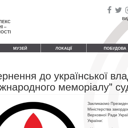
ВИ
ЛЕКС
І –
НОСТІ
МУЗЕЙ
ЛОКАЦІЇ
ПОБУДОВА
рнення до української вла
іжнародного меморіалу" су
Закликаємо Президен
Міністерства закордо
Верховної Ради Укра
України: