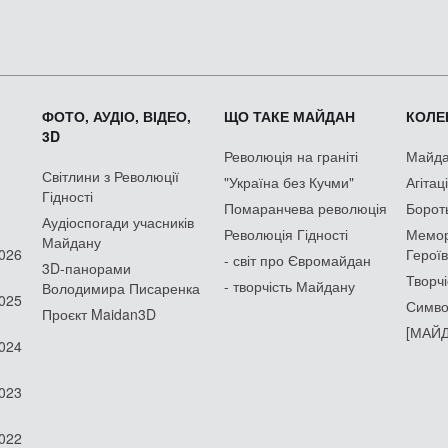
ФОТО, АУДІО, ВІДЕО,
ЩО ТАКЕ МАЙДАН
КОЛЕК
3D
Революція на граніті
Майдан
Світлини з Революції
"Україна без Кучми"
Агітац
Гідності
Помаранчева революція
Борот
Аудіоспогади учасників
Революція Гідності
Мемор
Майдану
2026
Героїв
- світ про Євромайдан
3D-панорами
Творчі
- творчість Майдану
Володимира Писаренка
2025
Симво
Проєкт Maidan3D
[МАЙД
2024
2023
2022