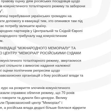
а правову оцінку діям російських посадовців щодо
в комуністичного тоталітарного режиму та заборони
".
зпеці перебування українських громадян на
дати допомогу в евакуації тим, хто опинився там під
має потребу залишити країну.
ародних партнерів у Центральній та Східній Європі
жнародного трибуналу над комуністичним
м.
ІКВІДАЦІЇ "МІЖНАРОДНОГО МЕМОРІАЛУ" ТА
О ЦЕНТРУ "МЕМОРІАЛ" РОСІЙСЬКИМИ СУДАМИ
муністичного тоталітарного режиму, звертаємося
ної спільноти з вимогою надання належної
ої оцінки політичним репресіям щодо
авозахисних організацій з боку російської влади та
курс на розкриття злочинів комуністичного
казали справжнє обличчя режиму, що 70 років
о говорити та думати без цензури. Велику
али Правозахисний центр "Меморіал" і
 а російська влада дедалі більше боялася відкрити