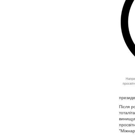
Напри
просвіт
президе
Після р
тоталіт
винищув
просвіт
"Міжнар