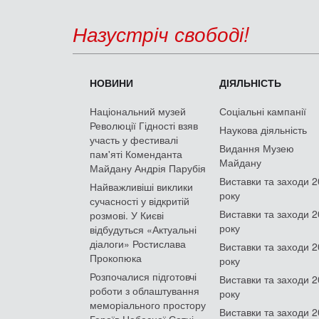
Назустріч свободі!
НОВИНИ
ДІЯЛЬНІСТЬ
Національний музей
Соціальні кампанії
Революції Гідності взяв
Наукова діяльність
участь у фестивалі
Видання Музею
пам'яті Коменданта
Майдану
Майдану Андрія Парубія
Виставки та заходи 
Найважливіші виклики
року
сучасності у відкритій
Виставки та заходи 
розмові. У Києві
року
відбудуться «Актуальні
діалоги» Ростислава
Виставки та заходи 
Прокопюка
року
Розпочалися підготовчі
Виставки та заходи 
роботи з облаштування
року
меморіального простору
Виставки та заходи 
Героїв Небесної Сотні