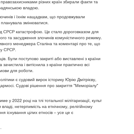
та правозахисниками різних країн збирали факти та
 радянською владою.
очинів і їхнім нащадкам, що продовжували
е планувала змінюватися.
пад СРСР катастрофою. Це стало дороговказом для
ого та засудження злочинів комуністичного режиму.
ивного менеджера Сталіна та коментарі про те, що
су СРСР.
в. Були поступово закриті або виставлені з країни
а зачистила і витіснила з країни практично всі
умови для роботи.
літики є судовий вирок історику Юрію Дмітрієву,
дармосі. Судові рішення про закриття "Меморіалу"
ме у 2022 році на тлі тотальної мілітаризації, культ
и владі, нетерпимість на етнічному, релігійному
я існування цілих етносів – усе це є
я
.