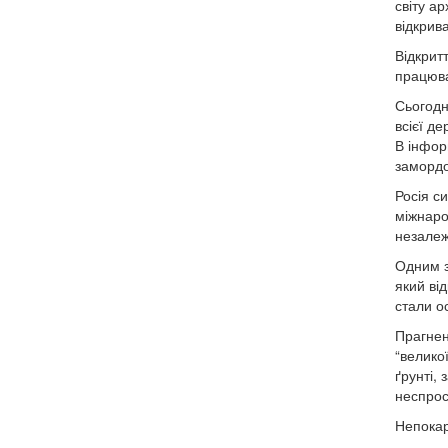
світу ар
відкрив
Відкрит
працюва
Сьогодн
всієї д
В інфор
замордо
Росія с
міжнарод
незалеж
Одним з
який ві
стали о
Прагненн
“великої
ґрунті,
неспрос
Непокар