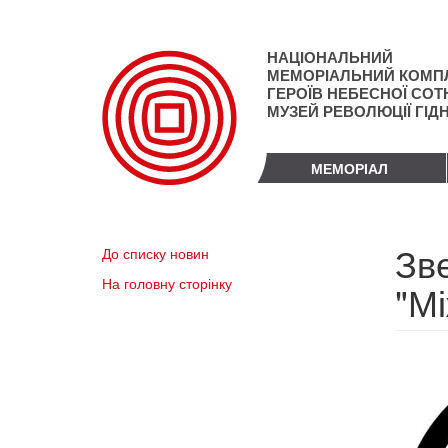
Перейти
до
основного
НАЦІОНАЛЬНИЙ
матеріалу
МЕМОРІАЛЬНИЙ КОМП
ГЕРОЇВ НЕБЕСНОЇ СОТН
МУЗЕЙ РЕВОЛЮЦІЇ ГІД
МЕМОРІАЛ
Зве
До списку новин
На головну сторінку
"М