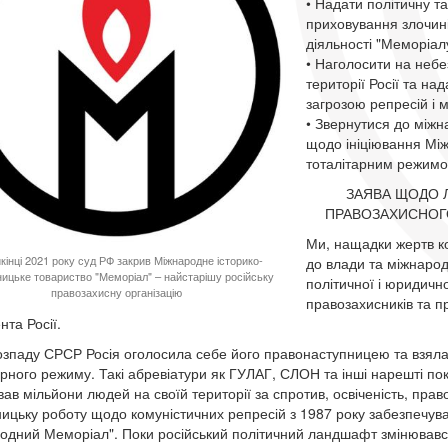
• Надати політичну т
приховування злочині
діяльності "Меморіалу
• Наголосити на небе
території Росії та на
загрозою репресій і 
• Звернутися до міжн
щодо ініціювання Мі
тоталітарним режимо
ЗАЯВА ЩОДО Л
ПРАВОЗАХИСНОГ
Ми, нащадки жертв ко
кінці 2021 року суд РФ закрив Міжнародне історико-
до влади та міжнарод
ницьке товариство "Меморіал" – найстарішу російську
політичної і юридичн
правозахисну організацію
правозахисників та пр
нта Росії.
озпаду СРСР Росія оголосила себе його правонаступницею та взяла 
арного режиму. Такі абревіатури як ГУЛАГ, СЛОН та інші нарешті по
ав мільйони людей на своїй території за спротив, освіченість, прав
ницьку роботу щодо комуністичних репресій з 1987 року забезпечув
одний Меморіал". Поки російський політичний ландшафт змінювався,