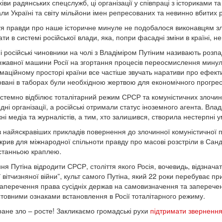
хіви радянських спецслужб, ці організації у співпраці з істориками 
али Україні та світу мільйони імен репресованих та невинно вбитих
тя правди про наше історичне минуле не подобалося виконавцям зл
ти в системі російської влади, яка, попри фасадні зміни в країні, н
і російські чиновники на чолі з Владіміром Путіним називають роз
ержавної машини Росії на згортання процесів переосмислення минул
маційному просторі країни все частіше звучать наративи про ефект
вані в таборах були необхідною жертвою для економічного прогре
истемно відбілює тоталітарний режим СРСР та комуністичних злочинці
ні організації, а російські отримали статус іноземного агента. Влад
ні медіа та журналістів, а тим, хто залишився, створила нестерпні 
 найяскравіших прикладів повернення до злочинної комуністичної по
дкрив для міжнародної спільноти правду про масові розстріли в Сан
станньою краплею.
я Путіна відродити СРСР, століття якого Росія, вочевидь, відзначати
 вітчизняної війни”, культ самого Путіна, який 22 роки перебуває пр
 заперечення права сусідніх держав на самовизначення та запереченн
товними ознаками встановлення в Росії тоталітарного режиму.
ане зло – росте! Закликаємо громадські рухи
підтримати зверненн