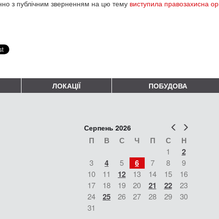
но з публічним зверненням на цю тему
виступила правозахисна ор
ЛОКАЦІЇ
ПОБУДОВА
Попер
Наст
Серпень 2026
П
В
С
Ч
П
С
Н
1
2
3
4
5
6
7
8
9
10
11
12
13
14
15
16
17
18
19
20
21
22
23
24
25
26
27
28
29
30
31