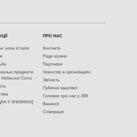
ЦІЇ
ПРО НАС
: усна історія
Контакти
ія
Ради музею
ьба
Партнери
іальні предмети
Членство в організаціях
 Небесної Сотні
Звітність
сть
Публічні закупівлі
ліка
Головне про нас у ЗМІ
АН У КНИЖКАХ]
Вакансії
Співпраця