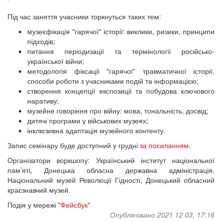
Під час заняття учасники торкнуться таких тем:
музеєфікація "гарячої" історії: виклики, ризики, принципи
підходів;
питання періодизації та термінології російсько-
української війни;
методологія фіксації "гарячої" травматичної історії,
способи роботи з учасниками подій та інформацією;
створення концепції експозиції та побудова ключового
наративу;
музейне говоріння про війну: мова, тональність, досвід;
дитячі програми у військових музеях;
інклюзивна адаптація музейного контенту.
Запис семінару буде доступний у грудні
за посиланням
.
Організатори воркшопу: Український інститут національної
пам’яті, Донецька обласна державна адміністрація,
Національний музей Революції Гідності, Донецький обласний
краєзнавчий музей.
Подія у мережі
"Фейсбук"
Опубліковано 2021 12 03, 17:16