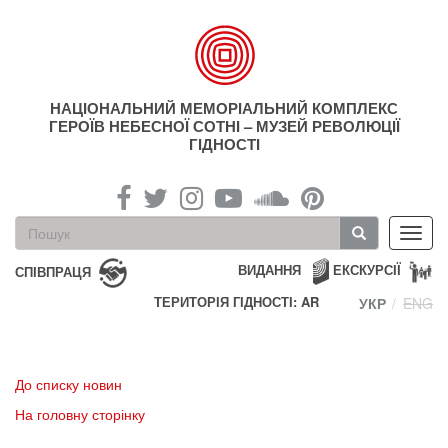
Перейти
до
основного
матеріалу
НАЦІОНАЛЬНИЙ МЕМОРІАЛЬНИЙ КОМПЛЕКС
ГЕРОЇВ НЕБЕСНОЇ СОТНІ – МУЗЕЙ РЕВОЛЮЦІЇ
ГІДНОСТІ
Пошукова
Toggl
форма
navig
Пошук
ВИДАННЯ
ЕКСКУРСІЇ
СПІВПРАЦЯ
ТЕРИТОРІЯ ГІДНОСТІ: AR
УКР
ENG
До списку новин
На головну сторінку