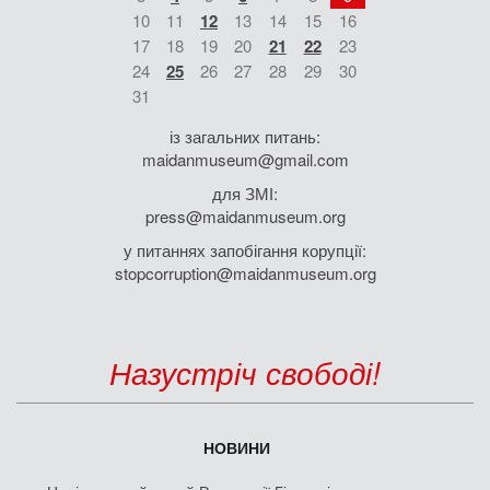
10
11
12
13
14
15
16
17
18
19
20
21
22
23
24
25
26
27
28
29
30
31
із загальних питань:
maidanmuseum@gmail.com
для ЗМІ:
press@maidanmuseum.org
у питаннях запобігання корупції:
stopcorruption@maidanmuseum.org
Назустріч свободі!
НОВИНИ