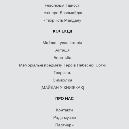
Революція Гідності
- світ про Євромайдан
- творчість Майдану
КОЛЕКЦІЇ
Майдан: усна історія
Агітація
Боротьба
Меморіальні предмети Героїв Небесної Сотні
Творчість
Символіка
[МАЙДАН У КНИЖКАХ]
ПРО НАС
Контакти
Ради музею
Партнери