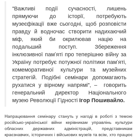
"Важливі події сучасності, лишень
прямуючи до історії, потребують
музеєфікації вже сьогодні, щоб розповісти
правду й водночас створити надихаючий
міф, який би окрилював націю на
подальший поступ. Збереження
інклюзивної пам’яті про теперішню війну за
Україну потребує потужної політики пам’яті,
комеморативної культури та музейних
стратегій. Подібні семінари допомагають
рухатися у вірному напрямі", – говорить
генеральний директор Національного
музею Революції Гідності
Ігор Пошивайло.
Напрацювання семінару стануть у нагоді в роботі з темою
російсько-української війни керівникам управлінь культури
обласних державних адміністрацій, представникам
краєзнавчих, історичних і військових музеїв та всім, хто працює