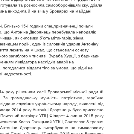
а готувала та розносила самооборонівцям їжу, дбала
дина виходила й на віча у Броварах на майдані
ій. Близько 15-ї години спецпризначенці почали
мо, що Антоніна Дворянець перебувала неподалік
ивши, як силовики б'ють мітингарів, жінка
евидцем подій, один із силовиків ударив Антоніну
 життя лежить на мішках, що становили основу
ого загиблого у тисняві, Зураба Хурції, з барикади
нням ліквідатора наслідків аварії на
 погодилися віддати тіло за умови, що рідні не
ї недостатності.
 року рішенням сесії Броварської міської ради їй
 За громадянську мужність, патріотизм, героїчне
віддане служіння українському народу, виявлені під
топада 2014 року Антоніні Дворянець було присвоєно
. Почесний патріарх УПЦ Філарет 4 липня 2015 року
рхиєпископ Києво-Галицький УГКЦ Святослав 8 травня
 Антоніни Дворянець викарбувано на тимчасовому
сної Сотні у Львові. 17 квітня 2015 року у Броварах