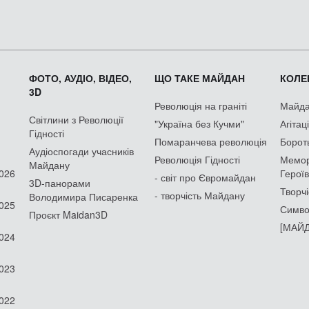
ФОТО, АУДІО, ВІДЕО,
ЩО ТАКЕ МАЙДАН
КОЛЕК
3D
Революція на граніті
Майдан
Світлини з Революції
"Україна без Кучми"
Агітац
Гідності
Помаранчева революція
Борот
Аудіоспогади учасників
Революція Гідності
Мемор
Майдану
2026
Героїв
- світ про Євромайдан
3D-панорами
Творчі
- творчість Майдану
Володимира Писаренка
2025
Симво
Проєкт Maidan3D
[МАЙД
2024
2023
2022