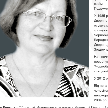
свої
Подружж
У 1985 р
Дворян
осушува
зрошув
Чорноб
Бородян
Дворянц
Згодом 
На поча
поверну
"Чорно
спецкомб
У 2012 р
Від поча
чоловіко
непокори
2004 роц
у Революції Гідності.
Активними учасниками Революції Гідності Ант