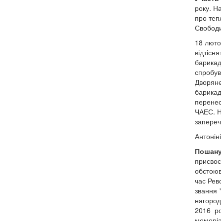
року. Н
про теп
Свободи
18 люто
відтісн
барикад
спробув
Дворяне
барикад
перенес
ЧАЕС. Н
запереч
Антоніні
Пошану
присвоє
обстоюв
час Рев
звання 
нагород
2016 ро
меморіа