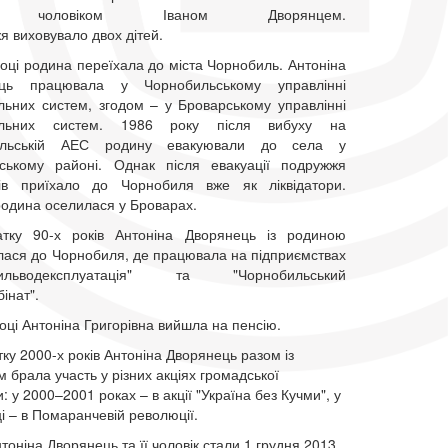
м чоловіком Іваном Дворянцем.
я виховувало двох дітей.
оці родина переїхала до міста Чорнобиль. Антоніна
ець працювала у Чорнобильському управлінні
льних систем, згодом – у Броварському управлінні
альних систем. 1986 року після вибуху на
ильській АЕС родину евакуювали до села у
ському районі. Однак після евакуації подружжя
ів приїхало до Чорнобиля вже як ліквідатори.
родина оселилася у Броварах.
тку 90-х років Антоніна Дворянець із родиною
лася до Чорнобиля, де працювала на підприємствах
бильводексплуатація" та "Чорнобильський
інат".
оці Антоніна Григорівна вийшла на пенсію.
тку 2000-х років Антоніна Дворянець разом із
м брала участь у різних акціях громадської
: у 2000–2001 роках – в акції "Україна без Кучми", у
і – в Помаранчевій революції.
оніна Дворянець та її чоловік стали 1 грудня 2013