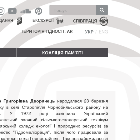
Пошукова
форма
Пошук
ДАННЯ
ЕКСКУРСІЇ
СПІВПРАЦЯ
ТЕРИТОРІЯ ГІДНОСТІ: AR
УКР
ENG
КОАЛІЦІЯ ПАМ'ЯТІ
а Григорівна Дворянець
народилася 23 березня
ку в селі Старопілля Чорнобильського району на
ні. У 1972 році закінчила Український
іканський заочний сільськогосподарський технікум
ярський коледж екології і природних ресурсів) за
ністю "Гідромеліорація", після чого працювала за
колгоспі села Горностайпіль. Там познайомилася зі