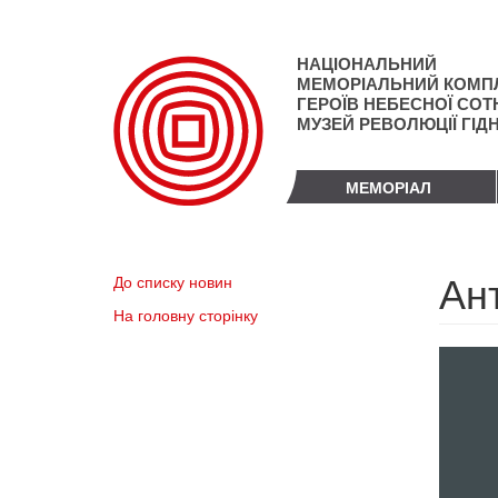
Перейти
до
основного
НАЦІОНАЛЬНИЙ
матеріалу
МЕМОРІАЛЬНИЙ КОМП
ГЕРОЇВ НЕБЕСНОЇ СОТН
МУЗЕЙ РЕВОЛЮЦІЇ ГІД
МЕМОРІАЛ
Ан
До списку новин
На головну сторінку