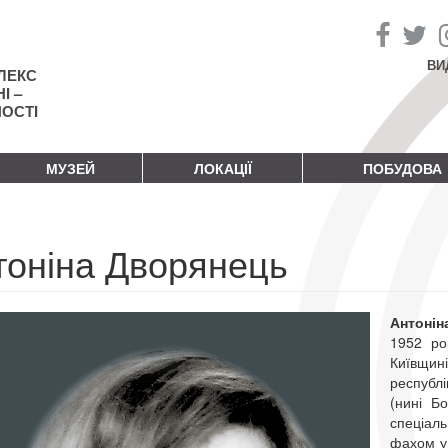
ВИ
ЛЕКС
І –
НОСТІ
МУЗЕЙ
ЛОКАЦІЇ
ПОБУДОВА
тоніна Дворянець
Антонін
1952 ро
Київщи
республ
(нині Бо
спеціаль
фахом у 