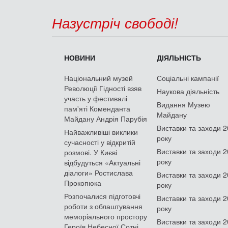
Назустріч свободі!
НОВИНИ
ДІЯЛЬНІСТЬ
Національний музей
Соціальні кампанії
Революції Гідності взяв
Наукова діяльність
участь у фестивалі
Видання Музею
пам'яті Коменданта
Майдану
Майдану Андрія Парубія
Виставки та заходи 
Найважливіші виклики
року
сучасності у відкритій
Виставки та заходи 
розмові. У Києві
року
відбудуться «Актуальні
діалоги» Ростислава
Виставки та заходи 
Прокопюка
року
Розпочалися підготовчі
Виставки та заходи 
роботи з облаштування
року
меморіального простору
Виставки та заходи 
Героїв Небесної Сотні