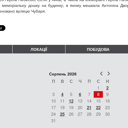
о меморіальну дошку на будинку, в якому мешкала Антоніна Двор
новано вулицю Чубаря.
ЛОКАЦІЇ
ПОБУДОВА
Попер
Наст
Серпень 2026
П
В
С
Ч
П
С
Н
1
2
3
4
5
6
7
8
9
10
11
12
13
14
15
16
17
18
19
20
21
22
23
24
25
26
27
28
29
30
31