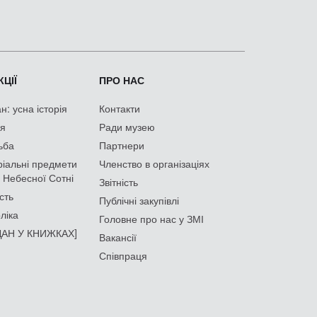
ЦІЇ
ПРО НАС
: усна історія
Контакти
ія
Ради музею
ьба
Партнери
іальні предмети
Членство в організаціях
 Небесної Сотні
Звітність
сть
Публічні закупівлі
ліка
Головне про нас у ЗМІ
АН У КНИЖКАХ]
Вакансії
Співпраця