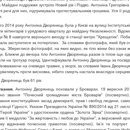
а Майдані подружжя зустріло Новий рік і Різдво. Антоніна Григорівн
лі речі для них, підтримувала протестувальників грошима. Уся її ро
.
го 2014 року Антоніна Дворянець була у Києві на вулиці Інститутськ
яти мітингарів з урядового кварталу до майдану Незалежності. Відо
и № 8 навпроти верхнього виходу зі станції метро "Хрещатик". Побач
ала заступитися за потерпілих. За словами фотографа, який був оч
ць. Збереглися фотографії, на яких видно, як тіло жінки без ознак
и. Ближче до вечора тіло Антоніни Дворянець разом із тілом іще одн
ли на тротуар поряд. Ідентифікували Антоніну Дворянець за посвідче
езважаючи на очевидні травми, у морзі, за словами Івана Дворянця,
уватимуть проти висновка, нібито смерть настала внаслідок серцево
 Дворянець був 61 рік.
вання.
Антоніну Дворянець поховали у Броварах. 19 вересня 2014
но звання "Почесний громадянин міста Броварів" (посмертно).
ання конституційних засад демократії, прав і свобод людини, само
олюції Гідності, Указом Президента України № 890/2014 від 21 лис
"Герой України" з удостоєнням ордена "Золота Зірка" (посмертно)
ив її медаллю "За жертовність і любов до України", а верховний а
ку відзначив почесною грамотою (посмертно). Ім’я та портрет
лі Героїв Небесної Сотні у Києві, а також на Меморіалі Героїв Небе