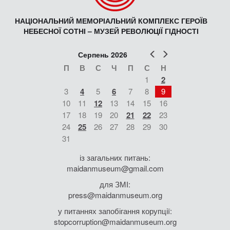
НАЦІОНАЛЬНИЙ МЕМОРІАЛЬНИЙ КОМПЛЕКС ГЕРОЇВ
НЕБЕСНОЇ СОТНІ – МУЗЕЙ РЕВОЛЮЦІЇ ГІДНОСТІ
Попер
Наст
Серпень 2026
П
В
С
Ч
П
С
Н
1
2
3
4
5
6
7
8
9
10
11
12
13
14
15
16
17
18
19
20
21
22
23
24
25
26
27
28
29
30
31
із загальних питань:
maidanmuseum@gmail.com
для ЗМІ:
press@maidanmuseum.org
у питаннях запобігання корупції:
stopcorruption@maidanmuseum.org