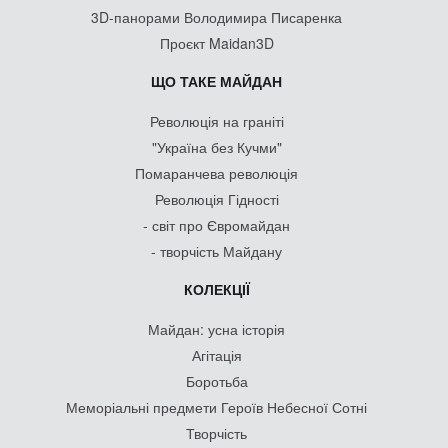
3D-панорами Володимира Писаренка
Проєкт Maidan3D
ЩО ТАКЕ МАЙДАН
Революція на граніті
"Україна без Кучми"
Помаранчева революція
Революція Гідності
- світ про Євромайдан
- творчість Майдану
КОЛЕКЦІЇ
Майдан: усна історія
Агітація
Боротьба
Меморіальні предмети Героїв Небесної Сотні
Творчість