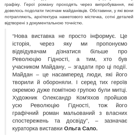
графіку. Герої роману проходять через випробування, які
довелось подолати тисячам майданівців. Обставини, у які вони
потрапляють, архітектура наметового містечка, сотні деталей
відтворені з документальною точністю.
“Нова виставка не просто інформує. Це
історія, через яку ми пропонуємо
відвідувачам дізнатися більше про
Революцію Гідності, а тим, хто був
учасником Майдану, – згадати про ці події.
Майдан – це насамперед люди, які його
творили й обороняли. І серед тих героїв
окремою дуже помітною групою були митці.
Художник Олександр Ком'яхов пройшов
усю Революцію Гідності, тож його
графічний роман мальований з власних
спостережень та досвіду”, – зазначає
кураторка виставки
Ольга Сало.