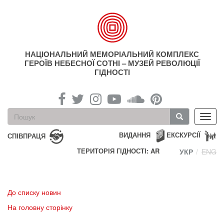
Перейти
до
основного
матеріалу
НАЦІОНАЛЬНИЙ МЕМОРІАЛЬНИЙ КОМПЛЕКС
ГЕРОЇВ НЕБЕСНОЇ СОТНІ – МУЗЕЙ РЕВОЛЮЦІЇ
ГІДНОСТІ
Пошукова
Toggl
форма
navig
Пошук
ВИДАННЯ
ЕКСКУРСІЇ
СПІВПРАЦЯ
ТЕРИТОРІЯ ГІДНОСТІ: AR
УКР
ENG
До списку новин
На головну сторінку