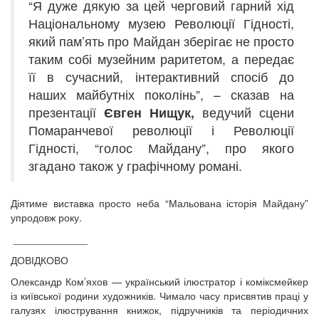
“Я дуже дякую за цей черговий гарний хід
Національному музею Революції Гідності,
який пам’ять про Майдан зберігає не просто
таким собі музейним раритетом, а передає
її в сучасний, інтерактивний спосіб до
наших майбутніх поколінь”, – сказав на
презентації
Євген Нищук,
ведучий сцени
Помаранчевої революції і Революції
Гідності, “голос Майдану”, про якого
згадано також у графічному романі.
Діятиме виставка просто неба “Мальована історія Майдану”
упродовж року.
_____________
ДОВІДКОВО
Олександр Ком’яхов — український ілюстратор і коміксмейкер
із київської родини художників. Чимало часу присвятив праці у
галузях ілюстрування книжок, підручників та періодичних