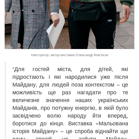
Ілюстратор, автор виставки Олександр Ком’яхов
“Для гостей міста, для дітей, які
підростають і які народилися уже після
Майдану, для людей поза контекстом – це
можливість ще раз нагадати про те
величезне значення наших українських
Майданів, про потужну енергію, в якій було
засвідчено волю народу йти вперед,
боротися до кінця. Виставка «Мальована
історія Майдану» – це спроба віднайти ще
один спосіб не забути Майдан,