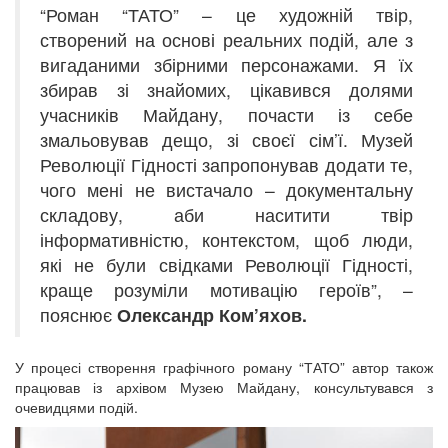
“Роман “ТАТО” – це художній твір,
створений на основі реальних подій, але з
вигаданими збірними персонажами. Я їх
збирав зі знайомих, цікавився долями
учасників Майдану, почасти із себе
змальовував дещо, зі своєї сім’ї. Музей
Революції Гідності запропонував додати те,
чого мені не вистачало – документальну
складову, аби наситити твір
інформативністю, контекстом, щоб люди,
які не були свідками Революції Гідності,
краще розуміли мотивацію героїв”, –
пояснює
Олександр Ком’яхов.
У процесі створення графічного роману “ТАТО” автор також
працював із архівом Музею Майдану, консультувався з
очевидцями подій.