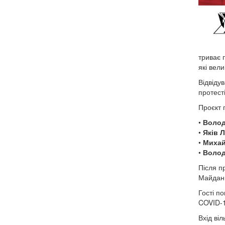
триває 
які вел
Відвіду
протесті
Проєкт 
•
Волод
•
Яків 
•
Михай
•
Волод
Після пр
Майдани
Гості п
COVID-1
Вхід ві