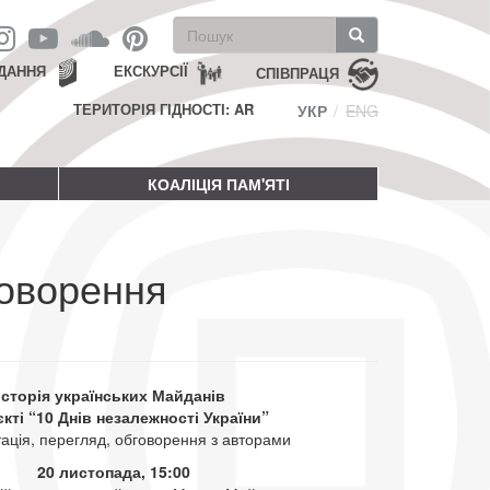
Пошукова
форма
Пошук
ДАННЯ
ЕКСКУРСІЇ
СПІВПРАЦЯ
ТЕРИТОРІЯ ГІДНОСТІ: AR
УКР
ENG
КОАЛІЦІЯ ПАМ'ЯТІ
говорення
Історія українських Майданів
єкті “10 Днів незалежності України”
тація, перегляд, обговорення з авторами
20 листопада, 15:00