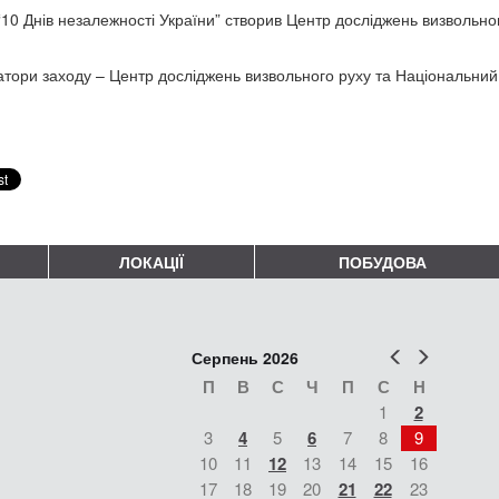
“10 Днів незалежності України” створив Центр досліджень визвольног
атори заходу – Центр досліджень визвольного руху та Національний 
ЛОКАЦІЇ
ПОБУДОВА
Попер
Наст
Серпень 2026
П
В
С
Ч
П
С
Н
1
2
3
4
5
6
7
8
9
10
11
12
13
14
15
16
17
18
19
20
21
22
23