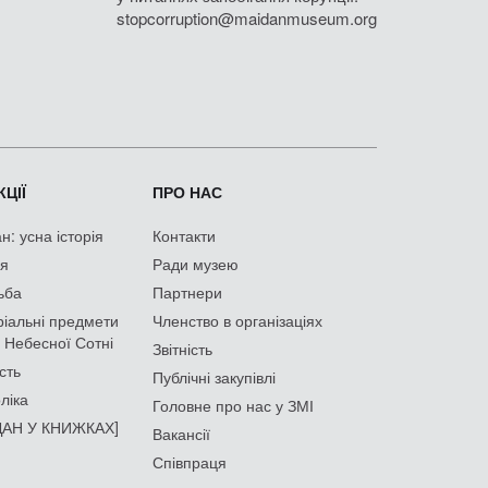
stopcorruption@maidanmuseum.org
ЦІЇ
ПРО НАС
: усна історія
Контакти
ія
Ради музею
ьба
Партнери
іальні предмети
Членство в організаціях
 Небесної Сотні
Звітність
сть
Публічні закупівлі
ліка
Головне про нас у ЗМІ
АН У КНИЖКАХ]
Вакансії
Співпраця