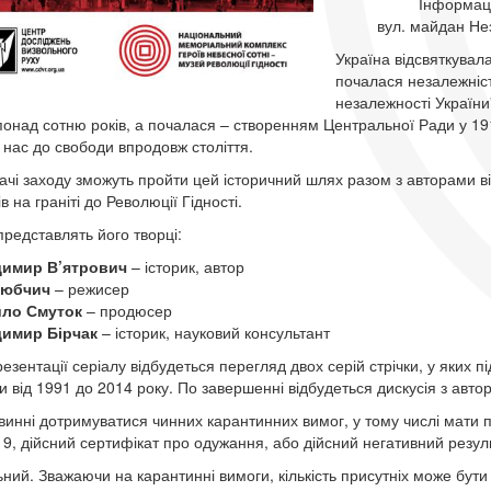
Інформац
вул. майдан Нез
Україна відсвяткувал
почалася незалежніст
незалежності України
понад сотню років, а почалася – створенням Центральної Ради у 19
и нас до свободи впродовж століття.
вачі заходу зможуть пройти цей історичний шлях разом з авторами 
в на граніті до Революції Гідності.
представлять його творці:
имир В’ятрович
– історик, автор
Любчич
– режисер
ло Смуток
– продюсер
имир Бірчак
– історик, науковий консультант
езентації серіалу відбудеться перегляд двох серій стрічки, у яких п
 від 1991 до 2014 року. По завершенні відбудеться дискусія з автор
овинні дотримуватися чинних карантинних вимог, у тому числі мати п
9, дійсний сертифікат про одужання, або дійсний негативний резуль
льний. Зважаючи на карантинні вимоги, кількість присутніх може бу