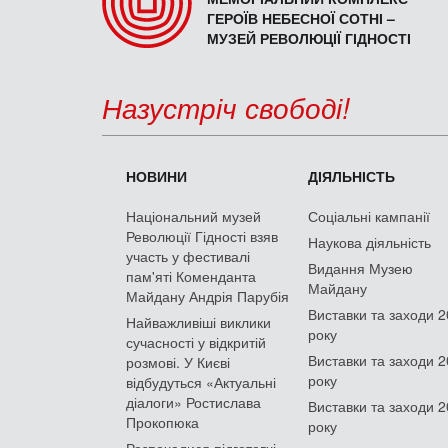
ГЕРОЇВ НЕБЕСНОЇ СОТНІ –
МУЗЕЙ РЕВОЛЮЦІЇ ГІДНОСТІ
Назустріч свободі!
НОВИНИ
ДІЯЛЬНІСТЬ
Національний музей
Соціальні кампанії
Революції Гідності взяв
Наукова діяльність
участь у фестивалі
Видання Музею
пам'яті Коменданта
Майдану
Майдану Андрія Парубія
Виставки та заходи 
Найважливіші виклики
року
сучасності у відкритій
Виставки та заходи 
розмові. У Києві
року
відбудуться «Актуальні
діалоги» Ростислава
Виставки та заходи 
Прокопюка
року
Розпочалися підготовчі