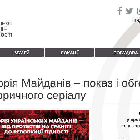
ВИ
ЛЕКС
І –
НОСТІ
МУЗЕЙ
ЛОКАЦІЇ
ПОБУДОВА
орія Майданів – показ і об
оричного серіалу
у про
– презен