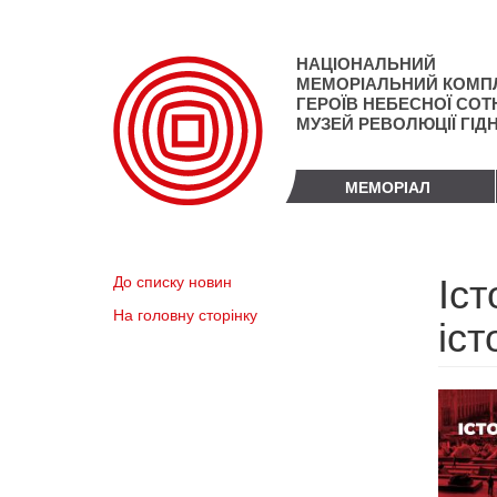
Перейти
до
основного
НАЦІОНАЛЬНИЙ
матеріалу
МЕМОРІАЛЬНИЙ КОМП
ГЕРОЇВ НЕБЕСНОЇ СОТН
МУЗЕЙ РЕВОЛЮЦІЇ ГІД
МЕМОРІАЛ
Іст
До списку новин
На головну сторінку
іст