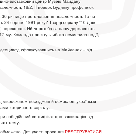
ійно-виставковий центр Музею Майдану,
алежності, 18/2, II поверх Будинку профспілок
а 30 річницю проголошення незалежності. Та чи
ь 24 серпня 1991 року? Творці серіалу “10 Днів
” переконані: Ні! Боротьба за нашу державність
17-му. Команда проєкту глибоко осмислила події,
відеоциклу, сфокусувавшись на Майданах – від
ід мікроскопом досліджені й осмислені українські
ами історичного серіалу.
ри собі дійсний сертифікат про вакцинацію від
тат тесту.
ти обмежено. Для участі прохання
РЕЄСТРУВАТИСЯ
.