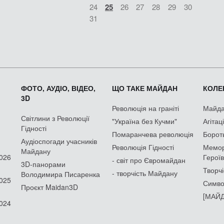
24
25
26
27
28
29
30
31
ФОТО, АУДІО, ВІДЕО,
ЩО ТАКЕ МАЙДАН
КОЛЕК
3D
Революція на граніті
Майдан
Світлини з Революції
"Україна без Кучми"
Агітац
Гідності
Помаранчева революція
Борот
Аудіоспогади учасників
Революція Гідності
Мемор
Майдану
2026
Героїв
- світ про Євромайдан
3D-панорами
Творчі
- творчість Майдану
Володимира Писаренка
2025
Симво
Проєкт Maidan3D
[МАЙД
2024