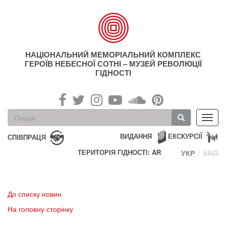
Перейти
до
основного
матеріалу
НАЦІОНАЛЬНИЙ МЕМОРІАЛЬНИЙ КОМПЛЕКС
ГЕРОЇВ НЕБЕСНОЇ СОТНІ – МУЗЕЙ РЕВОЛЮЦІЇ
ГІДНОСТІ
Пошукова
Toggl
форма
navig
Пошук
ВИДАННЯ
ЕКСКУРСІЇ
СПІВПРАЦЯ
ТЕРИТОРІЯ ГІДНОСТІ: AR
УКР
ENG
До списку новин
На головну сторінку