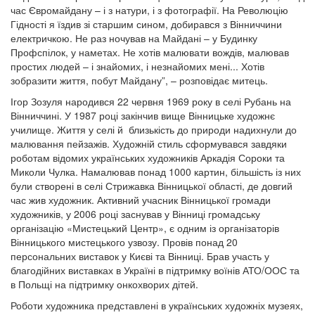
час Євромайдану – і з натури, і з фотографії. На Революцію
Гідності я їздив зі старшим сином, добирався з Вінниччини
електричкою. Не раз ночував на Майдані – у Будинку
Профспілок, у наметах. Не хотів малювати вождів, малював
простих людей – і знайомих, і незнайомих мені... Хотів
зобразити життя, побут Майдану”, – розповідає митець.
Ігор Зозуля народився 22 червня 1969 року в селі Рубань на
Вінниччині. У 1987 році закінчив вище Вінницьке художнє
училище. Життя у селі й близькість до природи надихнули до
малювання пейзажів. Художній стиль сформувався завдяки
роботам відомих українських художників Аркадія Сороки та
Миколи Чулка. Намалював понад 1000 картин, більшість із них
були створені в селі Стрижавка Вінницької області, де довгий
час жив художник. Активний учасник Вінницької громади
художників, у 2006 році заснував у Вінниці громадську
організацію «Мистецький Центр», є одним із організаторів
Вінницького мистецького узвозу. Провів понад 20
персональних виставок у Києві та Вінниці. Брав участь у
благодійних виставках в Україні в підтримку воїнів АТО/ООС та
в Польщі на підтримку онкохворих дітей.
Роботи художника представлені в українських художніх музеях,