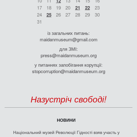
10
11
12
13
14
15
16
17
18
19
20
21
22
23
24
25
26
27
28
29
30
31
із загальних питань:
maidanmuseum@gmail.com
для ЗМІ:
press@maidanmuseum.org
у питаннях запобігання корупції:
stopcorruption@maidanmuseum.org
Назустріч свободі!
НОВИНИ
Національний музей Революції Гідності взяв участь у