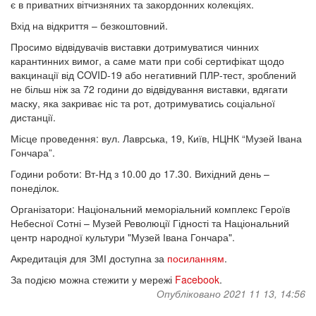
є в приватних вітчизняних та закордонних колекціях.
Вхід на відкриття – безкоштовний.
Просимо відвідувачів виставки дотримуватися чинних
карантинних вимог, а саме мати при собі сертифікат щодо
вакцинації від COVID-19 або негативний ПЛР-тест, зроблений
не більш ніж за 72 години до відвідування виставки, вдягати
маску, яка закриває ніс та рот, дотримуватись соціальної
дистанції.
Місце проведення: вул. Лаврська, 19, Київ, НЦНК “Музей Івана
Гончара”.
Години роботи: Вт-Нд з 10.00 до 17.30. Вихідний день –
понеділок.
Організатори: Національний меморіальний комплекс Героїв
Небесної Сотні – Музей Революції Гідності та Національний
центр народної культури "Музей Івана Гончара".
Акредитація для ЗМІ доступна за
посиланням
.
За подією можна стежити у мережі
Facebook
.
Опубліковано 2021 11 13, 14:56