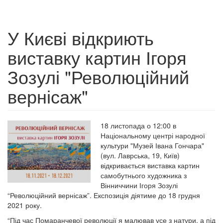
У Києві відкриють
виставку картин Ігоря
Зозулі "Революційний
вернісаж"
18 листопада о 12:00 в
Національному центрі народної
культури "Музей Івана Гончара"
(вул. Лаврська, 19, Київ)
відкривається виставка картин
самобутнього художника з
Вінниччини Ігоря Зозулі
“Революційний вернісаж”. Експозиція діятиме до 18 грудня
2021 року.
“Під час Помаранчевої революції я малював усе з натури, а під