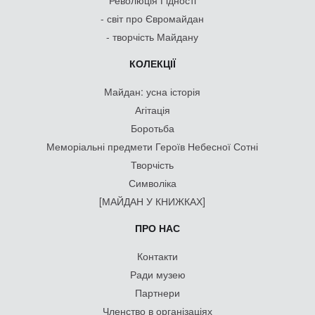
Революція Гідності
- світ про Євромайдан
- творчість Майдану
КОЛЕКЦІЇ
Майдан: усна історія
Агітація
Боротьба
Меморіальні предмети Героїв Небесної Сотні
Творчість
Символіка
[МАЙДАН У КНИЖКАХ]
ПРО НАС
Контакти
Ради музею
Партнери
Членство в організаціях