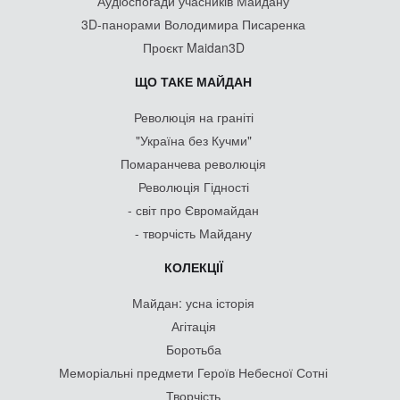
Аудіоспогади учасників Майдану
3D-панорами Володимира Писаренка
Проєкт Maidan3D
ЩО ТАКЕ МАЙДАН
Революція на граніті
"Україна без Кучми"
Помаранчева революція
Революція Гідності
- світ про Євромайдан
- творчість Майдану
КОЛЕКЦІЇ
Майдан: усна історія
Агітація
Боротьба
Меморіальні предмети Героїв Небесної Сотні
Творчість