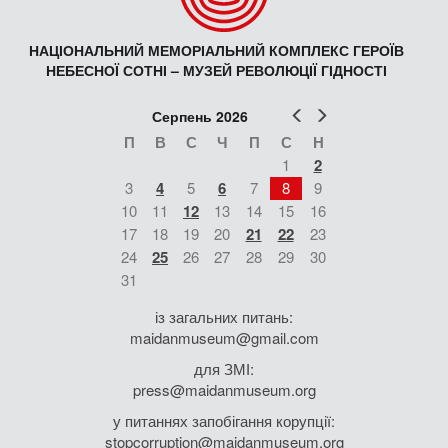
НАЦІОНАЛЬНИЙ МЕМОРІАЛЬНИЙ КОМПЛЕКС ГЕРОЇВ
НЕБЕСНОЇ СОТНІ – МУЗЕЙ РЕВОЛЮЦІЇ ГІДНОСТІ
Попер
Наст
Серпень 2026
П
В
С
Ч
П
С
Н
1
2
3
4
5
6
7
8
9
10
11
12
13
14
15
16
17
18
19
20
21
22
23
24
25
26
27
28
29
30
31
із загальних питань:
maidanmuseum@gmail.com
для ЗМІ:
press@maidanmuseum.org
у питаннях запобігання корупції:
stopcorruption@maidanmuseum.org