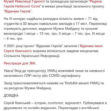
Музей Революції Гідності
та громадська організація
"Родина
Героїв Небесної Сотні"
в межах реалізації загального проєкту
"Відзнаки Героїв”
.
На ІІІ конкурс надійшла рекордна кількість заявок – 71 від
студентів із 32 вищих навчальних закладів з 17 міст. Переможці
отримують дипломи, видання Музею Майдану та грошові
винагороди: І місце – 15 тис. грн, ІІ місце – 7 тис. грн, ІІІ місце
– 4 тис. грн.
У 2021 році проєкт “Відзнаки Героїв” загалом і
Відзнака імені
Сергія Кемського
зокрема втілюються завдяки меценатам
Спільнота Української Реформації.
Реєстрація для ЗМІ
.
Увага! Вхід до пресцентру УКМЦ можливий лише за наявності
негативного ПЛР-тесту або СOVID-сертифікату.
Захід транслюватиметься наживо на Youtube-каналі УКМЦ та
на ресурсах Музею Майдану.
ДОВІДКА
Сергій Кемський – історик, політолог, журналіст. Публікувався в
друкованих та онлайн-виданнях. Перекладав з англійської.