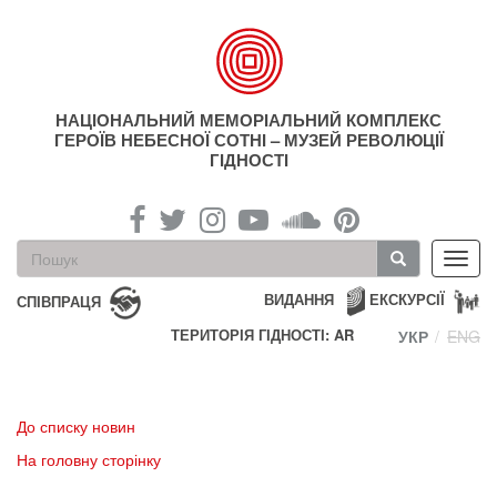
Перейти
до
основного
матеріалу
НАЦІОНАЛЬНИЙ МЕМОРІАЛЬНИЙ КОМПЛЕКС
ГЕРОЇВ НЕБЕСНОЇ СОТНІ – МУЗЕЙ РЕВОЛЮЦІЇ
ГІДНОСТІ
Пошукова
Toggl
форма
navig
Пошук
ВИДАННЯ
ЕКСКУРСІЇ
СПІВПРАЦЯ
ТЕРИТОРІЯ ГІДНОСТІ: AR
УКР
ENG
До списку новин
На головну сторінку