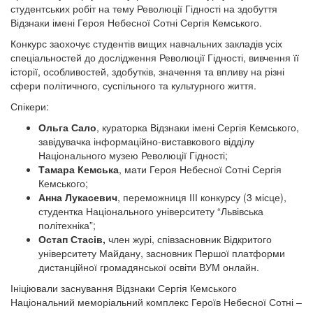
студентських робіт на тему Революції Гідності на здобуття
Відзнаки імені Героя Небесної Сотні Сергія Кемського.
Конкурс заохочує студентів вищих навчальних закладів усіх
спеціальностей до дослідження Революції Гідності, вивчення її
історії, особливостей, здобутків, значення та впливу на різні
сфери політичного, суспільного та культурного життя.
Спікери:
Ольга Сало
, кураторка Відзнаки імені Сергія Кемського,
завідувачка інформаційно-виставкового відділу
Національного музею Революції Гідності;
Тамара Кемська
, мати Героя Небесної Сотні Сергія
Кемського;
Анна Лукасевич
, переможниця ІІІ конкурсу (3 місце),
студентка Національного університету “Львівська
політехніка”;
Остап Стасів,
член журі, співзасновник Відкритого
університету Майдану, засновник Першої платформи
дистанційної громадянської освіти ВУМ онлайн.
Ініціювали заснування Відзнаки Сергія Кемського
Національний меморіальний комплекс Героїв Небесної Сотні –