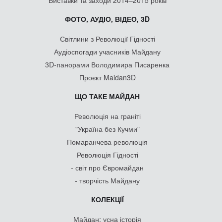
Виставки та заходи 2014–2015 років
ФОТО, АУДІО, ВІДЕО, 3D
Світлини з Революції Гідності
Аудіоспогади учасників Майдану
3D-панорами Володимира Писаренка
Проєкт Maidan3D
ЩО ТАКЕ МАЙДАН
Революція на граніті
"Україна без Кучми"
Помаранчева революція
Революція Гідності
- світ про Євромайдан
- творчість Майдану
КОЛЕКЦІЇ
Майдан: усна історія