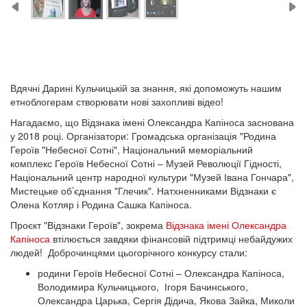
Вдячні Дарині Кульчицькій за знання, які допоможуть нашим
етноблогерам створювати нові захопливі відео!
Нагадаємо, що Відзнака імені Олександра Капіноса заснована
у 2018 році. Організатори: Громадська організація "Родина
Героїв "Небесної Сотні", Національний меморіальний
комплекс Героїв Небесної Сотні – Музей Революції Гідності,
Національний центр народної культури "Музей Івана Гончара",
Мистецьке об’єднання "Глечик". Натхненниками Відзнаки є
Олена Котляр і Родина Сашка Капіноса.
Проєкт "Відзнаки Героїв", зокрема
Відзнака імені Олександра
Капіноса
втілюється завдяки фінансовій підтримці небайдужих
людей! Доброчинцями цьогорічного конкурсу стали:
родини Героїв Небесної Сотні – Олександра Капіноса,
Володимира Кульчицького, Ігоря Бачинського,
Олександра Царька, Сергія Дідича, Якова Зайка, Миколи