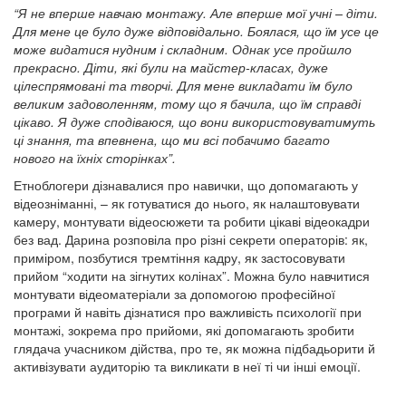
“Я не вперше навчаю монтажу. Але вперше мої учні – діти.
Для мене це було дуже відповідально. Боялася, що їм усе це
може видатися нудним і складним. Однак усе пройшло
прекрасно. Діти, які були на майстер-класах, дуже
цілеспрямовані та творчі. Для мене викладати їм було
великим задоволенням, тому що я бачила, що їм справді
цікаво. Я дуже сподіваюся, що вони використовуватимуть
ці знання, та впевнена, що ми всі побачимо багато
нового на їхніх сторінках”.
Етноблогери дізнавалися про навички, що допомагають у
відеозніманні, – як готуватися до нього, як налаштовувати
камеру, монтувати відеосюжети та робити цікаві відеокадри
без вад. Дарина розповіла про різні секрети операторів: як,
приміром, позбутися тремтіння кадру, як застосовувати
прийом “ходити на зігнутих колінах”. Можна було навчитися
монтувати відеоматеріали за допомогою професійної
програми й навіть дізнатися про важливість психології при
монтажі, зокрема про прийоми, які допомагають зробити
глядача учасником дійства, про те, як можна підбадьорити й
активізувати аудиторію та викликати в неї ті чи інші емоції.