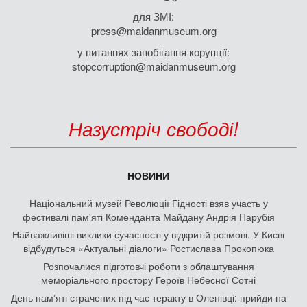
для ЗМІ:
press@maidanmuseum.org
у питаннях запобігання корупції:
stopcorruption@maidanmuseum.org
Назустріч свободі!
НОВИНИ
Національний музей Революції Гідності взяв участь у
фестивалі пам'яті Коменданта Майдану Андрія Парубія
Найважливіші виклики сучасності у відкритій розмові. У Києві
відбудуться «Актуальні діалоги» Ростислава Прокопюка
Розпочалися підготовчі роботи з облаштування
меморіального простору Героїв Небесної Сотні
День памʼяті страчених під час теракту в Оленівці: прийди на