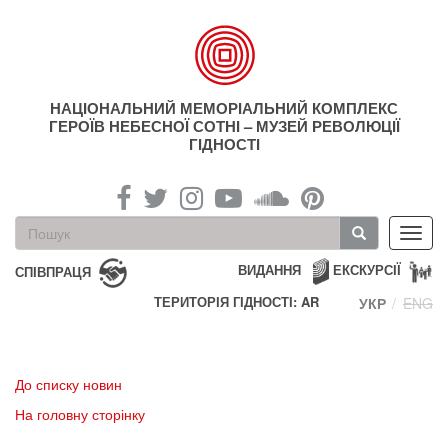
Перейти
до
основного
матеріалу
НАЦІОНАЛЬНИЙ МЕМОРІАЛЬНИЙ КОМПЛЕКС
ГЕРОЇВ НЕБЕСНОЇ СОТНІ – МУЗЕЙ РЕВОЛЮЦІЇ
ГІДНОСТІ
Пошукова
Toggl
форма
navig
Пошук
ВИДАННЯ
ЕКСКУРСІЇ
СПІВПРАЦЯ
ТЕРИТОРІЯ ГІДНОСТІ: AR
УКР
ENG
До списку новин
На головну сторінку