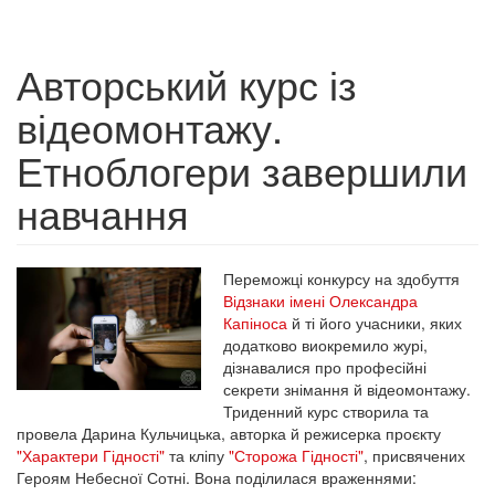
Авторський курс із
відеомонтажу.
Етноблогери завершили
навчання
Переможці конкурсу на здобуття
Відзнаки імені Олександра
Капіноса
й ті його учасники, яких
додатково виокремило журі,
дізнавалися про професійні
секрети знімання й відеомонтажу.
Триденний курс створила та
провела Дарина Кульчицька, авторка й режисерка проєкту
"Характери Гідності"
та кліпу
"Сторожа Гідності"
, присвячених
Героям Небесної Сотні. Вона поділилася враженнями: