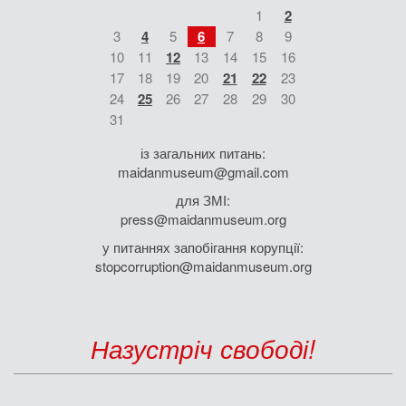
1
2
3
4
5
6
7
8
9
10
11
12
13
14
15
16
17
18
19
20
21
22
23
24
25
26
27
28
29
30
31
із загальних питань:
maidanmuseum@gmail.com
для ЗМІ:
press@maidanmuseum.org
у питаннях запобігання корупції:
stopcorruption@maidanmuseum.org
Назустріч свободі!