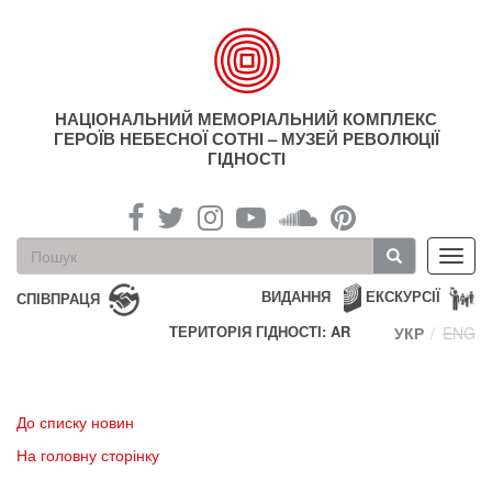
Перейти
до
основного
матеріалу
НАЦІОНАЛЬНИЙ МЕМОРІАЛЬНИЙ КОМПЛЕКС
ГЕРОЇВ НЕБЕСНОЇ СОТНІ – МУЗЕЙ РЕВОЛЮЦІЇ
ГІДНОСТІ
Пошукова
Toggl
форма
navig
Пошук
ВИДАННЯ
ЕКСКУРСІЇ
СПІВПРАЦЯ
ТЕРИТОРІЯ ГІДНОСТІ: AR
УКР
ENG
До списку новин
На головну сторінку