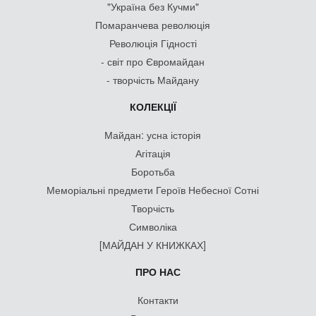
"Україна без Кучми"
Помаранчева революція
Революція Гідності
- світ про Євромайдан
- творчість Майдану
КОЛЕКЦІЇ
Майдан: усна історія
Агітація
Боротьба
Меморіальні предмети Героїв Небесної Сотні
Творчість
Символіка
[МАЙДАН У КНИЖКАХ]
ПРО НАС
Контакти