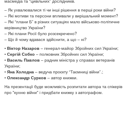
масмедіа та “цивільних” дослідників.
– Як ухвалювалися ті чи інші рішення в перші роки війни?
– Які мотиви та персони впливали у вирішальний момент?
– Які “плани Б” в різних ситуаціях мало військово-політичне
керівництво України?
– Які плани Росії було розсекречено?
– Що й чому вдавася здійснити, а що – ні?
•
Віктор Назаров
– генерал-майор Збройних сил України;
•
Сергій Собко
– полковник Збройних сил України;
•
Василь Павлов
– радник міністра у справах ветеранів
України;
•
Яна Холодна
– ведуча проєкту “Таємниці війни”.;
•
Олександр Сурков
– автор книжки.
На презентації буде можливість розпитати автора та спікерів
про "кухню війни" і придбати книжку з автографом.