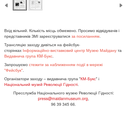
Вхід вільний. Кількість місць обмежено. Просимо відвідувачів і
представників ЗМІ зареєструватися
за посиланням
.
Трансляцію заходу дивіться на фейсбук-
сторінках
Інформаційно-виставковий центр Музею Майдану
та
Видавнича група KM-Букс
.
Запрошуємо
стежити за наближенням події в мережі
"Фейсбук"
.
Організатори заходу – видавнича група "
КМ-Букс
" і
Національний музей Революції Гідності
.
Пресслужба Національного музею Революції Гідності:
press@maidanmuseum.org
,
96 39 345 66.