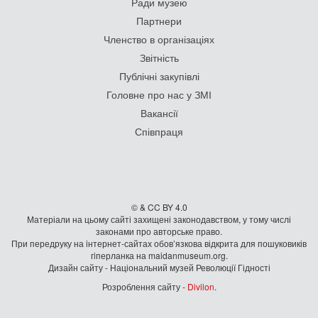
Ради музею
Партнери
Членство в організаціях
Звітність
Публічні закупівлі
Головне про нас у ЗМІ
Вакансії
Співпраця
© & CC BY 4.0
Матеріали на цьому сайті захищені законодавством, у тому числі
законами про авторське право.
При передруку на iнтернет-сайтах обов’язкова відкрита для пошуковиків
гiперланка на maidanmuseum.org.
Дизайн сайту - Національний музей Революції Гідності
Розроблення сайту -
Divilon
.