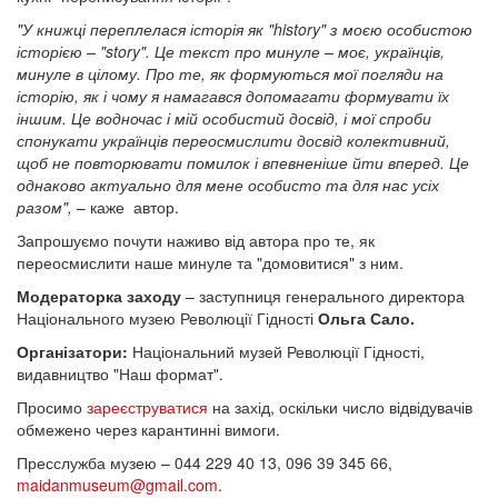
"У книжці переплелася історія як "history" з моєю особистою
історією – "story". Це текст про минуле – моє, українців,
минуле в цілому. Про те, як формуються мої погляди на
історію, як і чому я намагався допомагати формувати їх
іншим. Це водночас і мій особистий досвід, і мої спроби
спонукати українців переосмислити досвід колективний,
щоб не повторювати помилок і впевненіше йти вперед. Це
однаково актуально для мене особисто та для нас усіх
разом",
– каже автор.
Запрошуємо почути наживо від автора про те, як
переосмислити наше минуле та "домовитися" з ним.
Модераторка заходу
– заступниця генерального директора
Національного музею Революції Гідності
Ольга Сало.
Організатори:
Національний музей Революції Гідності,
видавництво "Наш формат".
Просимо
зареєструватися
на захід, оскільки число відвідувачів
обмежено через карантинні вимоги.
Пресслужба музею – 044 229 40 13, 096 39 345 66,
maidanmuseum@gmail.com
.