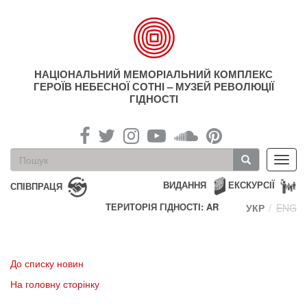
Перейти
до
основного
матеріалу
НАЦІОНАЛЬНИЙ МЕМОРІАЛЬНИЙ КОМПЛЕКС
ГЕРОЇВ НЕБЕСНОЇ СОТНІ – МУЗЕЙ РЕВОЛЮЦІЇ
ГІДНОСТІ
Пошукова
Toggl
форма
navig
Пошук
ВИДАННЯ
ЕКСКУРСІЇ
СПІВПРАЦЯ
ТЕРИТОРІЯ ГІДНОСТІ: AR
УКР
ENG
До списку новин
На головну сторінку