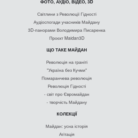
ФОТО, АУДІО, ВІДЕО, 3D
Світлини з Революції Гідності
Аудіоспогади учасників Майдану
3D-панорами Володимира Писаренка
Проєкт Maidan3D
ЩО ТАКЕ МАЙДАН
Революція на граніті
"Україна без Кучми"
Помаранчева революція
Революція Гідності
- світ про Євромайдан
- творчість Майдану
КОЛЕКЦІЇ
Майдан: усна історія
Агітація