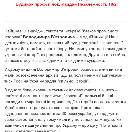
Будинок профспілок, майдан Незалежності, 18/2
Найцікавіші знахідки, тексти та інтерв’ю "безкомпромісного
історика"
Володимира В’ятровича
– в одній книжці! Наші
ідентичність, пам’ять, визвольний рух, революції, "люди волі" –
це теми його найновішого твору. Не оминув автор і таких драм
української історії, як репресії, Голодомор, Друга світова війна,
а також стосунків із західними та східними сусідами.
У цьому виданні Володимир В'ятрович розповів, який вигляд
мали розсекречення архівів КДБ за політичними лаштунками і
тиск Росії на Україну задля "спільної історії".
З одного боку, сховані в таємних архівах факти, з іншого –
нав’язані домінантні російські, "совєцькі", польські й інші
погляди на українські історичні події та героїв не давали змоги
Україні вільно трактувати свою історію. Проте після
відновлення незалежності за 30 років українці утверджують
свою самостійність, у тому числі й у поглядах на минуле. Як
змінилися наші уявлення про Україну – про це у "Нотатках із
кухні "переписування історії".