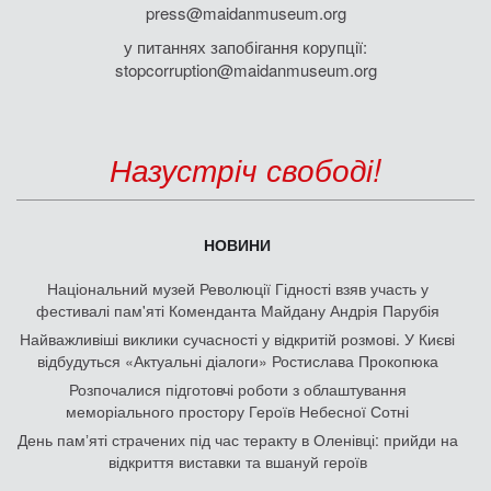
press@maidanmuseum.org
у питаннях запобігання корупції:
stopcorruption@maidanmuseum.org
Назустріч свободі!
НОВИНИ
Національний музей Революції Гідності взяв участь у
фестивалі пам'яті Коменданта Майдану Андрія Парубія
Найважливіші виклики сучасності у відкритій розмові. У Києві
відбудуться «Актуальні діалоги» Ростислава Прокопюка
Розпочалися підготовчі роботи з облаштування
меморіального простору Героїв Небесної Сотні
День памʼяті страчених під час теракту в Оленівці: прийди на
відкриття виставки та вшануй героїв