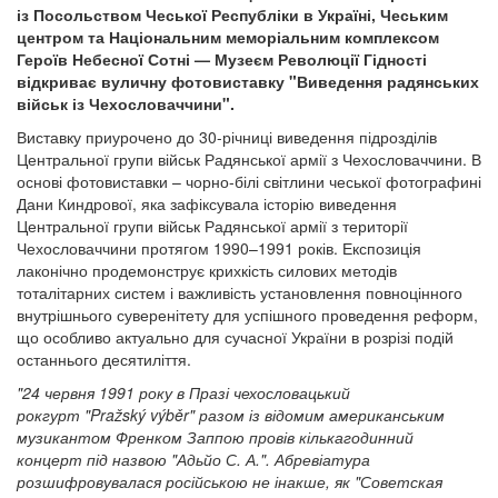
із Посольством Чеської Республіки в Україні, Чеським
центром та Національним меморіальним комплексом
Героїв Небесної Сотні — Музеєм Революції Гідності
відкриває вуличну фотовиставку "Виведення радянських
військ із Чехословаччини".
Виставку приурочено до 30-річниці виведення підрозділів
Центральної групи військ Радянської армії з Чехословаччини. В
основі фотовиставки – чорно-білі світлини чеської фотографині
Дани Киндрової, яка зафіксувала історію виведення
Центральної групи військ Радянської армії з території
Чехословаччини протягом 1990–1991 років. Експозиція
лаконічно продемонструє крихкість силових методів
тоталітарних систем і важливість установлення повноцінного
внутрішнього суверенітету для успішного проведення реформ,
що особливо актуально для сучасної України в розрізі подій
останнього десятиліття.
"24 червня 1991 року в Празі чехословацький
рокгурт "Pražský výběr" разом із відомим американським
музикантом Френком Заппою провів кількагодинний
концерт під назвою "Адьйо С. А.". Абревіатура
розшифровувалася російською не інакше, як "Советская