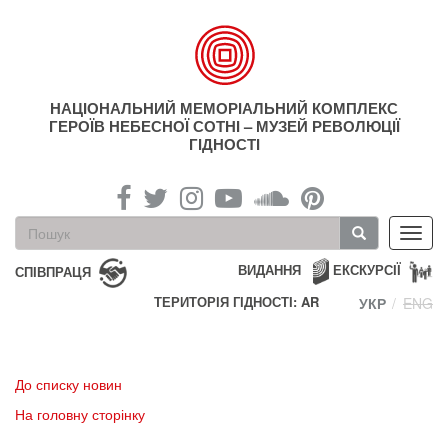
Перейти
до
основного
матеріалу
НАЦІОНАЛЬНИЙ МЕМОРІАЛЬНИЙ КОМПЛЕКС
ГЕРОЇВ НЕБЕСНОЇ СОТНІ – МУЗЕЙ РЕВОЛЮЦІЇ
ГІДНОСТІ
Пошукова
Toggl
форма
navig
Пошук
ВИДАННЯ
ЕКСКУРСІЇ
СПІВПРАЦЯ
ТЕРИТОРІЯ ГІДНОСТІ: AR
УКР
ENG
До списку новин
На головну сторінку