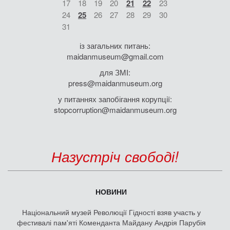
17
18
19
20
21
22
23
24
25
26
27
28
29
30
31
із загальних питань:
maidanmuseum@gmail.com
для ЗМІ:
press@maidanmuseum.org
у питаннях запобігання корупції:
stopcorruption@maidanmuseum.org
Назустріч свободі!
НОВИНИ
Національний музей Революції Гідності взяв участь у
фестивалі пам'яті Коменданта Майдану Андрія Парубія