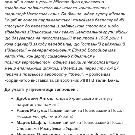
армия", а саме музичне дійство було присвячено
виведенню радянського військового контингенту з
території Чехословаччини. Ба більше, лідер гурту Міхаель
Коцаб як голова парламентської комісії мав безпосередній
стосунок до переговорів із радянською стороною щодо
відведення військовиків так званої Центральної групи військ,
що базувалася на чехословацькій території з 1968 року. І
хоча сценарій заходу передбачав, що "останній радянський
військовий" – генерал-полковник Едуард Воробйов мав
наприкінці концерту символічно піднятися у
повітря вертольотом, офіцер залишив Чехословаччину
менш епатажним шляхом, відлетівши через три дні 27
червня з празького аеропорту "Кбели"
, – розповідає
координатор виставки та співробітник УІНП
Віталій Бака.
До участі у презентації запрошені:
Дробович Антон,
голова Українського інституту
національної пам’яті;
Радек Матула,
Надзвичайний та Повноважний Посол
Чеської Республіки в Україні;
Марек Шафін,
Надзвичайний та Повноважний Посол
Словацької Республіки в Україні;
Мережко Олександр,
голова комітету Верховної Ради