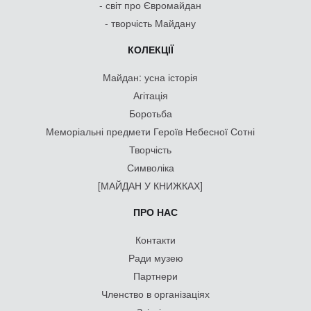
- світ про Євромайдан
- творчість Майдану
КОЛЕКЦІЇ
Майдан: усна історія
Агітація
Боротьба
Меморіальні предмети Героїв Небесної Сотні
Творчість
Символіка
[МАЙДАН У КНИЖКАХ]
ПРО НАС
Контакти
Ради музею
Партнери
Членство в організаціях