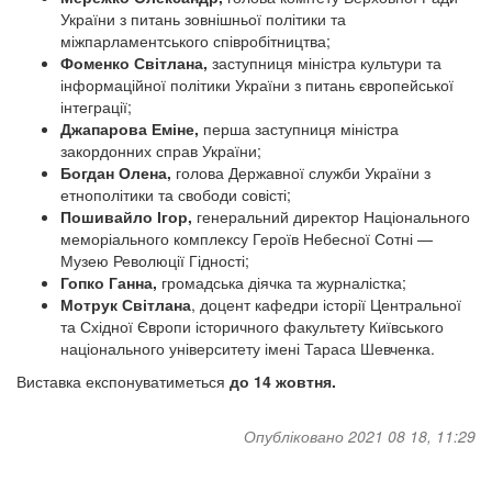
України з питань зовнішньої політики та
міжпарламентського співробітництва;
Фоменко Світлана,
заступниця міністра культури та
інформаційної політики України з питань європейської
інтеграції;
Джапарова Еміне,
перша заступниця міністра
закордонних справ України;
Богдан Олена,
голова Державної служби України з
етнополітики та свободи совісті;
Пошивайло Ігор,
генеральний директор Національного
меморіального комплексу Героїв Небесної Сотні —
Музею Революції Гідності;
Гопко Ганна,
громадська діячка та журналістка;
Мотрук Світлана
, доцент кафедри історії Центральної
та Східної Європи історичного факультету Київського
національного університету імені Тараса Шевченка.
Виставка експонуватиметься
до 14 жовтня.
Опубліковано 2021 08 18, 11:29