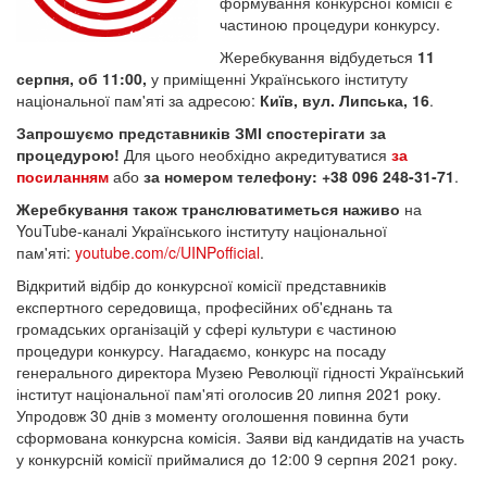
формування конкурсної комісії є
частиною процедури конкурсу.
Жеребкування відбудеться
11
серпня, об 11:00,
у приміщенні Українського інституту
національної пам'яті за адресою:
Київ, вул. Липська, 16
.
Запрошуємо представників ЗМІ спостерігати за
процедурою!
Для цього необхідно акредитуватися
за
посиланням
або
за номером телефону: +38 096 248-31-71
.
Жеребкування також транслюватиметься наживо
на
YouTube-каналі Українського інституту національної
пам'яті:
youtube.com/c/UINPofficial
.
Відкритий відбір до конкурсної комісії представників
експертного середовища, професійних об'єднань та
громадських організацій у сфері культури є частиною
процедури конкурсу. Нагадаємо, конкурс на посаду
генерального директора Музею Революції гідності Український
інститут національної пам'яті оголосив 20 липня 2021 року.
Упродовж 30 днів з моменту оголошення повинна бути
сформована конкурсна комісія. Заяви від кандидатів на участь
у конкурсній комісії приймалися до 12:00 9 серпня 2021 року.