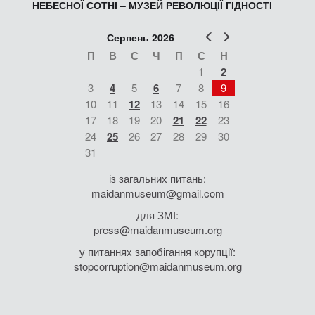
НЕБЕСНОЇ СОТНІ – МУЗЕЙ РЕВОЛЮЦІЇ ГІДНОСТІ
Попер
Наст
Серпень 2026
П
В
С
Ч
П
С
Н
1
2
3
4
5
6
7
8
9
10
11
12
13
14
15
16
17
18
19
20
21
22
23
24
25
26
27
28
29
30
31
із загальних питань:
maidanmuseum@gmail.com
для ЗМІ:
press@maidanmuseum.org
у питаннях запобігання корупції:
stopcorruption@maidanmuseum.org