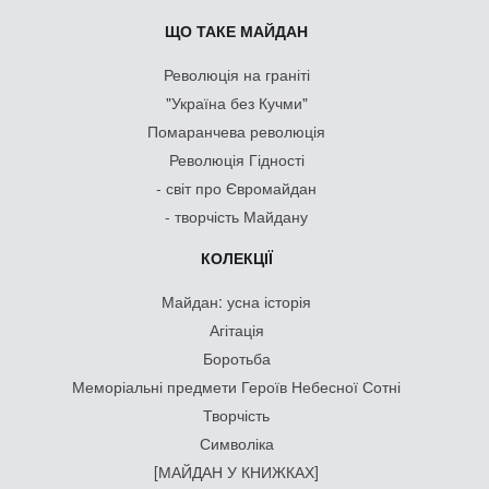
ЩО ТАКЕ МАЙДАН
Революція на граніті
"Україна без Кучми"
Помаранчева революція
Революція Гідності
- світ про Євромайдан
- творчість Майдану
КОЛЕКЦІЇ
Майдан: усна історія
Агітація
Боротьба
Меморіальні предмети Героїв Небесної Сотні
Творчість
Символіка
[МАЙДАН У КНИЖКАХ]