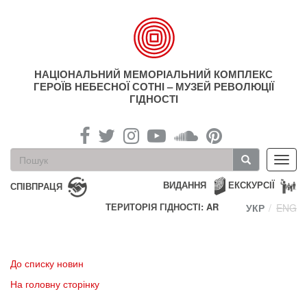
Перейти
до
основного
матеріалу
НАЦІОНАЛЬНИЙ МЕМОРІАЛЬНИЙ КОМПЛЕКС
ГЕРОЇВ НЕБЕСНОЇ СОТНІ – МУЗЕЙ РЕВОЛЮЦІЇ
ГІДНОСТІ
Пошукова
Toggl
форма
navig
Пошук
ВИДАННЯ
ЕКСКУРСІЇ
СПІВПРАЦЯ
ТЕРИТОРІЯ ГІДНОСТІ: AR
УКР
ENG
До списку новин
На головну сторінку