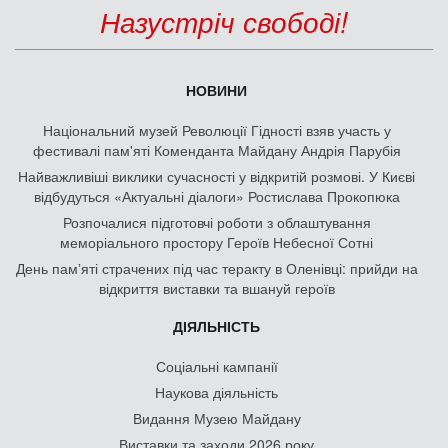
Назустріч свободі!
НОВИНИ
Національний музей Революції Гідності взяв участь у
фестивалі пам'яті Коменданта Майдану Андрія Парубія
Найважливіші виклики сучасності у відкритій розмові. У Києві
відбудуться «Актуальні діалоги» Ростислава Прокопюка
Розпочалися підготовчі роботи з облаштування
меморіального простору Героїв Небесної Сотні
День памʼяті страчених під час теракту в Оленівці: прийди на
відкриття виставки та вшануй героїв
ДІЯЛЬНІСТЬ
Соціальні кампанії
Наукова діяльність
Видання Музею Майдану
Виставки та заходи 2026 року