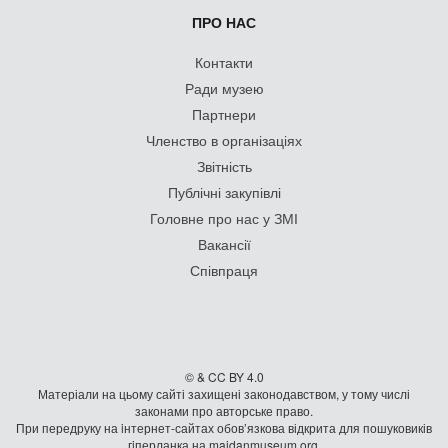
ПРО НАС
Контакти
Ради музею
Партнери
Членство в організаціях
Звітність
Публічні закупівлі
Головне про нас у ЗМІ
Вакансії
Співпраця
© & CC BY 4.0
Матеріали на цьому сайті захищені законодавством, у тому числі
законами про авторське право.
При передруку на iнтернет-сайтах обов’язкова відкрита для пошуковиків
гiперланка на maidanmuseum.org.