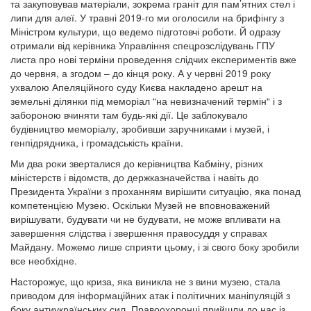
та закуповував матеріали, зокрема граніт для пам’ятних стел і
липи для алеї. У травні 2019-го ми оголосили на брифінгу з
Міністром культури, що ведемо підготовчі роботи. Й одразу
отримали від керівника Управління спецрозслідувань ГПУ
листа про нові терміни проведення слідчих експериментів вже
до червня, а згодом – до кінця року. А у червні 2019 року
ухвалою Апеляційного суду Києва накладено арешт на
земельні ділянки під меморіал “на невизначений термін“ і з
забороною вчиняти там будь-які дії. Це заблокувало
будівництво меморіалу, зробивши заручниками і музей, і
генпідрядника, і громадськість країни.
Ми два роки зверталися до керівництва Кабміну, різних
міністерств і відомств, до держказначейства і навіть до
Президента України з проханням вирішити ситуацію, яка понад
компетенцією Музею. Оскільки Музей не вповноважений
вирішувати, будувати чи не будувати, не може впливати на
завершення слідства і звершення правосуддя у справах
Майдану. Можемо лише сприяти цьому, і зі свого боку зробили
все необхідне.
Насторожує, що криза, яка виникла не з вини музею, стала
приводом для інформаційних атак і політичних маніпуляцій з
боку антиукраїнських сил. Правоохоронці прийшли до нас із