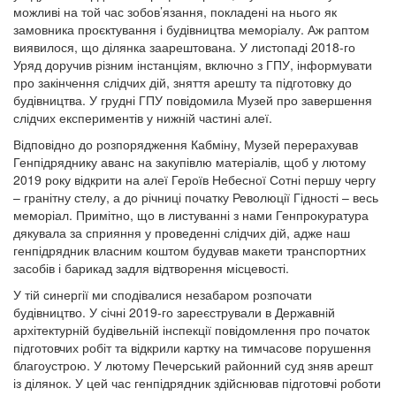
можливі на той час зобов’язання, покладені на нього як
замовника проєктування і будівництва меморіалу. Аж раптом
виявилося, що ділянка заарештована. У листопаді 2018-го
Уряд доручив різним інстанціям, включно з ГПУ, інформувати
про закінчення слідчих дій, зняття арешту та підготовку до
будівництва. У грудні ГПУ повідомила Музей про завершення
слідчих експериментів у нижній частині алеї.
Відповідно до розпорядження Кабміну, Музей перерахував
Генпідряднику аванс на закупівлю матеріалів, щоб у лютому
2019 року відкрити на алеї Героїв Небесної Сотні першу чергу
– гранітну стелу, а до річниці початку Революції Гідності – весь
меморіал. Примітно, що в листуванні з нами Генпрокуратура
дякувала за сприяння у проведенні слідчих дій, адже наш
генпідрядник власним коштом будував макети транспортних
засобів і барикад задля відтворення місцевості.
У тій синергії ми сподівалися незабаром розпочати
будівництво. У січні 2019-го зареєстрували в Державній
архітектурній будівельній інспекції повідомлення про початок
підготовчих робіт та відкрили картку на тимчасове порушення
благоустрою. У лютому Печерський районний суд зняв арешт
із ділянок. У цей час генпідрядник здійснював підготовчі роботи