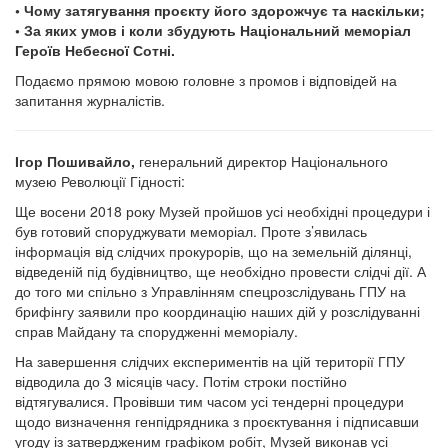
• Чому затягування проєкту його здорожчує та наскільки;
• За яких умов і коли збудують Національний меморіал
Героїв Небесної Сотні.
Подаємо прямою мовою головне з промов і відповідей на
запитання журналістів.
Ігор Пошивайло,
генеральний директор Національного
музею Революції Гідності:
Ще восени 2018 року Музей пройшов усі необхідні процедури і
був готовий споруджувати меморіал. Проте з’явилась
інформація від слідчих прокурорів, що на земельній ділянці,
відведеній під будівництво, ще необхідно провести слідчі дії. А
до того ми спільно з Управлінням спецрозслідувань ГПУ на
брифінгу заявили про координацію наших дій у розслідуванні
справ Майдану та спорудженні меморіалу.
На завершення слідчих експериментів на цій території ГПУ
відводила до 3 місяців часу. Потім строки постійно
відтягувалися. Провівши тим часом усі тендерні процедури
щодо визначення генпідрядника з проєктування і підписавши
угоду із затвердженим графіком робіт, Музей виконав усі