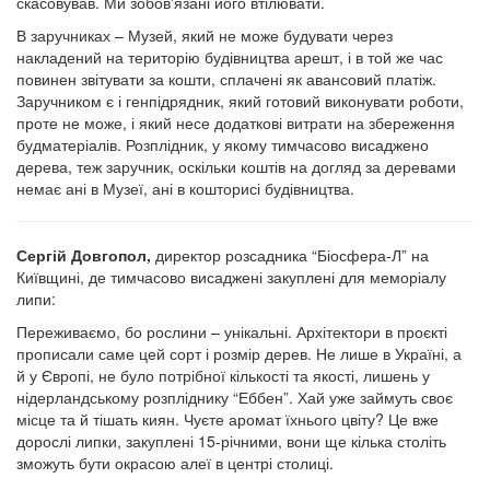
скасовував. Ми зобов'язані його втілювати.
В заручниках – Музей, який не може будувати через
накладений на територію будівництва арешт, і в той же час
повинен звітувати за кошти, сплачені як авансовий платіж.
Заручником є і генпідрядник, який готовий виконувати роботи,
проте не може, і який несе додаткові витрати на збереження
будматеріалів. Розплідник, у якому тимчасово висаджено
дерева, теж заручник, оскільки коштів на догляд за деревами
немає ані в Музеї, ані в кошторисі будівництва.
Сергій Довгопол,
директор розсадника “Біосфера-Л” на
Київщині, де тимчасово висаджені закуплені для меморіалу
липи:
Переживаємо, бо рослини – унікальні. Архітектори в проєкті
прописали саме цей сорт і розмір дерев. Не лише в Україні, а
й у Європі, не було потрібної кількості та якості, лишень у
нідерландському розпліднику “Еббен”. Хай уже займуть своє
місце та й тішать киян. Чуєте аромат їхнього цвіту? Це вже
дорослі липки, закуплені 15-річними, вони ще кілька століть
зможуть бути окрасою алеї в центрі столиці.