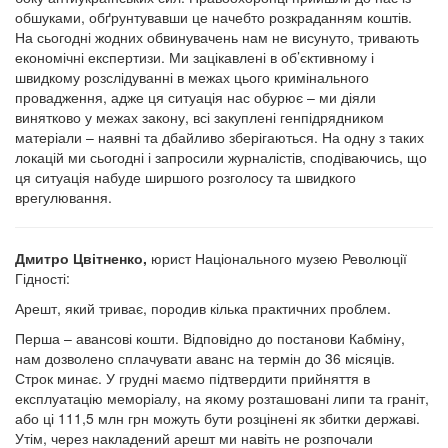
обшуками, обґрунтувавши це начебто розкраданням коштів.
На сьогодні жодних обвинувачень нам не висунуто, тривають
економічні експертизи. Ми зацікавлені в об’єктивному і
швидкому розслідуванні в межах цього кримінального
провадження, адже ця ситуація нас обурює – ми діяли
винятково у межах закону, всі закуплені генпідрядником
матеріали – наявні та дбайливо зберігаються. На одну з таких
локацій ми сьогодні і запросили журналістів, сподіваючись, що
ця ситуація набуде ширшого розголосу та швидкого
врегулювання.
Дмитро Цвітненко,
юрист Національного музею Революції
Гідності:
Арешт, який триває, породив кілька практичних проблем.
Перша – авансові кошти. Відповідно до постанови Кабміну,
нам дозволено сплачувати аванс на термін до 36 місяців.
Строк минає. У грудні маємо підтвердити прийняття в
експлуатацію меморіалу, на якому розташовані липи та граніт,
або ці 111,5 млн грн можуть бути розцінені як збитки державі.
Утім, через накладений арешт ми навіть не розпочали