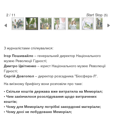
2 / 11
Start
Stop
(5)
З журналістами спілкувалися:
Ігор Пошивайло
– генеральний директор Національного
музею Революції Гідності;
Дмитро Цвітненко
– юрист Національного музею Революції
Гідності;
Сергій Довгопол
– директор розсадника "Біосфера-Л".
На виїзному брифінгу вони розповіли про таке:
• Скільки коштів держава вже витратила на Меморіал;
• Чим закінчилося розслідування щодо витрачених
коштів;
• Чому для Меморіалу потрібні закордонні матеріали;
• Чому досі не побудовано Меморіал;