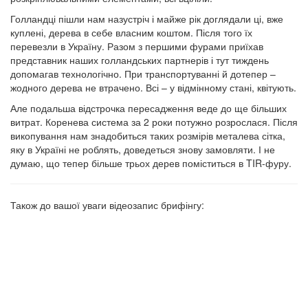
Голландці пішли нам назустріч і майже рік доглядали ці, вже
куплені, дерева в себе власним коштом. Після того їх
перевезли в Україну. Разом з першими фурами приїхав
представник наших голландських партнерів і тут тиждень
допомагав технологічно. При транспортуванні й дотепер –
жодного дерева не втрачено. Всі – у відмінному стані, квітують.
Але подальша відстрочка пересадження веде до ще більших
витрат. Коренева система за 2 роки потужно розрослася. Після
викопування нам знадобиться таких розмірів металева сітка,
яку в Україні не роблять, доведеться знову замовляти. І не
думаю, що тепер більше трьох дерев поміститься в TIR-фуру.
Також до вашої уваги відеозапис брифінгу: