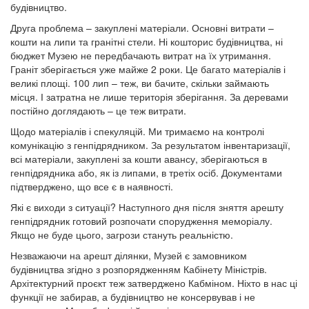
будівництво.
Друга проблема – закуплені матеріали. Основні витрати –
кошти на липи та гранітні стели. Ні кошторис будівництва, ні
бюджет Музею не передбачають витрат на їх утримання.
Граніт зберігається уже майже 2 роки. Це багато матеріалів і
великі площі. 100 лип – теж, ви бачите, скільки займають
місця. І затратна не лише територія зберігання. За деревами
постійно доглядають – це теж витрати.
Щодо матеріалів і спекуляцій. Ми тримаємо на контролі
комунікацію з генпідрядником. За результатом інвентаризації,
всі матеріали, закуплені за кошти авансу, зберігаються в
генпідрядника або, як із липами, в третіх осіб. Документами
підтверджено, що все є в наявності.
Які є виходи з ситуації? Наступного дня після зняття арешту
генпідрядник готовий розпочати спорудження меморіалу.
Якщо не буде цього, загрози стануть реальністю.
Незважаючи на арешт ділянки, Музей є замовником
будівництва згідно з розпорядженням Кабінету Міністрів.
Архітектурний проєкт теж затверджено Кабміном. Ніхто в нас ці
функції не забирав, а будівництво не консервував і не