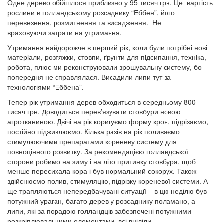
Одне дерево обійшлося приблизно у 95 тисяч грн. Це вартість
рослини в голландському розсаднику “Еббен”, його
перевезення, розмитнення та висадження. Не
враховуючи затрати на утримання.
Утримання найдорожче в перший рік, коли були потрібні нові
матеріали, розтяжки, стовпи, ґрунти для підсипання, техніка,
робота, плюс ми реконструювали зрошувальну систему, бо
попередня не справлялася. Висадили липи тут за
технологіями “Еббена”.
Тепер рік утримання дерев обходиться в середньому 800
тисяч грн. Доводиться перев’язувати стовбури новою
агротканиною. Двічі на рік коригуємо форму крон, підрізаємо,
постійно підживлюємо. Кілька разів на рік поливаємо
стимулюючими препаратами кореневу систему для
повноцінного розвитку. За рекомендацією голландської
сторони робимо на зиму і на літо притинку стовбура, щоб
менше пересихала кора і був нормальний сокорух. Також
здійснюємо полив, стимуляцію, підрізку кореневої системи. А
ще трапляються непередбачувані ситуації – в цю неділю був
потужний ураган, багато дерев у розсаднику поламано, а
липи, які за порадою голландців забезпечені потужними
розкріплювальними елементами, всі вціліли.