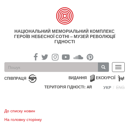
Перейти
до
основного
матеріалу
НАЦІОНАЛЬНИЙ МЕМОРІАЛЬНИЙ КОМПЛЕКС
ГЕРОЇВ НЕБЕСНОЇ СОТНІ – МУЗЕЙ РЕВОЛЮЦІЇ
ГІДНОСТІ
Пошукова
Toggl
форма
navig
Пошук
ВИДАННЯ
ЕКСКУРСІЇ
СПІВПРАЦЯ
ТЕРИТОРІЯ ГІДНОСТІ: AR
УКР
ENG
До списку новин
На головну сторінку