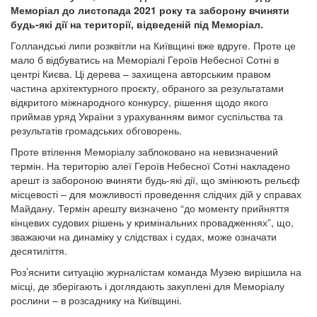
Меморіал до листопада 2021 року та заборону вчиняти
будь-які дії на території, відведеній під Меморіал.
Голландські липи розквітли на Київщині вже вдруге. Проте це
мало б відбуватись на Меморіалі Героїв Небесної Сотні в
центрі Києва. Ці дерева – захищена авторським правом
частина архітектурного проєкту, обраного за результатами
відкритого міжнародного конкурсу, рішення щодо якого
приймав уряд України з урахуванням вимог суспільства та
результатів громадських обговорень.
Проте втілення Меморіалу заблоковано на невизначений
термін. На територію алеї Героїв Небесної Сотні накладено
арешт із забороною вчиняти будь-які дії, що змінюють рельєф
місцевості – для можливості проведення слідчих дій у справах
Майдану. Термін арешту визначено “до моменту прийняття
кінцевих судових рішень у кримінальних провадженнях”, що,
зважаючи на динаміку у слідствах і судах, може означати
десятиліття.
Роз’яснити ситуацію журналістам команда Музею вирішила на
місці, де зберігають і доглядають закуплені для Меморіалу
рослини – в розсаднику на Київщині.