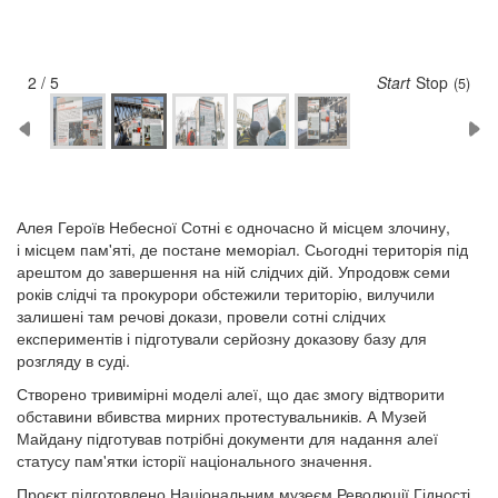
2 / 5
Start
Stop
(5)
Алея Героїв Небесної Сотні є одночасно й місцем злочину,
і місцем пам'яті, де постане меморіал. Сьогодні територія під
арештом до завершення на ній слідчих дій. Упродовж семи
років слідчі та прокурори обстежили територію, вилучили
залишені там речові докази, провели сотні слідчих
експериментів і підготували серйозну доказову базу для
розгляду в суді.
Створено тривимірні моделі алеї, що дає змогу відтворити
обставини вбивства мирних протестувальників. А Музей
Майдану підготував потрібні документи для надання алеї
статусу пам'ятки історії національного значення.
Проєкт підготовлено Національним музеєм Революції Гідності