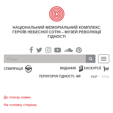
Перейти
до
основного
матеріалу
НАЦІОНАЛЬНИЙ МЕМОРІАЛЬНИЙ КОМПЛЕКС
ГЕРОЇВ НЕБЕСНОЇ СОТНІ – МУЗЕЙ РЕВОЛЮЦІЇ
ГІДНОСТІ
Пошукова
Toggl
форма
navig
Пошук
ВИДАННЯ
ЕКСКУРСІЇ
СПІВПРАЦЯ
ТЕРИТОРІЯ ГІДНОСТІ: AR
УКР
ENG
До списку новин
На головну сторінку