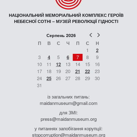
НАЦІОНАЛЬНИЙ МЕМОРІАЛЬНИЙ КОМПЛЕКС ГЕРОЇВ
НЕБЕСНОЇ СОТНІ – МУЗЕЙ РЕВОЛЮЦІЇ ГІДНОСТІ
Попер
Наст
Серпень 2026
П
В
С
Ч
П
С
Н
1
2
3
4
5
6
7
8
9
10
11
12
13
14
15
16
17
18
19
20
21
22
23
24
25
26
27
28
29
30
31
із загальних питань:
maidanmuseum@gmail.com
для ЗМІ:
press@maidanmuseum.org
у питаннях запобігання корупції:
stopcorruption@maidanmuseum.org