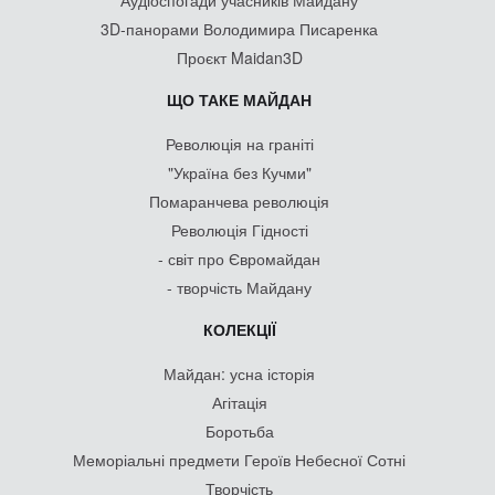
Аудіоспогади учасників Майдану
3D-панорами Володимира Писаренка
Проєкт Maidan3D
ЩО ТАКЕ МАЙДАН
Революція на граніті
"Україна без Кучми"
Помаранчева революція
Революція Гідності
- світ про Євромайдан
- творчість Майдану
КОЛЕКЦІЇ
Майдан: усна історія
Агітація
Боротьба
Меморіальні предмети Героїв Небесної Сотні
Творчість