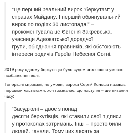
“Це перший реальний вирок "беркутам" у
справах Майдану. І перший обвинувальний
вирок по подіях 30 листопада!” –
прокоментувала це Євгенія Закревська,
учасниця Адвокатської дорадчої
групи, об’єднання правників, які обстоюють
інтереси родичів Героїв Небесної Сотні.
2019 року одному беркутівцю було судом оголошено умовне
позбавлення волі.
Теперішні справжні, не умовні, вироки Сергій Колоша називає
першими ластівками, хоч і зазначає, що наступні – ще питання
часу:
“Засуджені – двоє з понад
десяти беркутівців, які ставили свої підписи
у протоколах затримань. Інші – просто били
людей, ганяли. Тому цих десять за