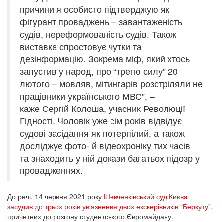
причини я особисто підтверджую як
фігурант проваджень – завантаженість
судів, нереформованість судів. Також
виставка спростовує чутки та
дезінформацію. Зокрема міф, який хтось
запустив у народ, про “третю силу” 20
лютого – мовляв, мітингарів розстріляли не
працівники українського МВС”, –
каже Сергій Колоша, учасник Революції
Гідності. Чоловік уже сім років відвідує
судові засідання як потерпілий, а також
досліджує фото- й відеохроніку тих часів
та знаходить у ній докази багатьох підозр у
провадженнях.
До речі, 14 червня 2021 року
Шевченківський суд Києва
засудив до трьох років ув’язнення двох екскерівників “Беркуту”
,
причетних до розгону студентського Євромайдану.