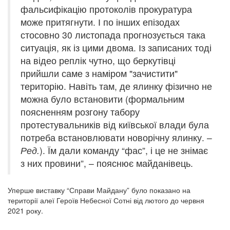
фальсифікацію протоколів прокуратура
може притягнути. І по інших епізодах
стосовно 30 листопада прогнозується така
ситуація, як із цими двома. Із записаних тоді
на відео реплік чутно, що беркутівці
прийшли саме з наміром "зачистити"
територію. Навіть там, де ялинку фізично не
можна було встановити (формальним
поясненням розгону табору
протестувальників від київської влади була
потреба встановлювати новорічну ялинку. –
Ред.
). Їм дали команду “фас”, і це не знімає
з них провини”, – пояснює майданівець.
Уперше виставку “Справи Майдану” було показано на
території алеї Героїв Небесної Сотні від лютого до червня
2021 року.