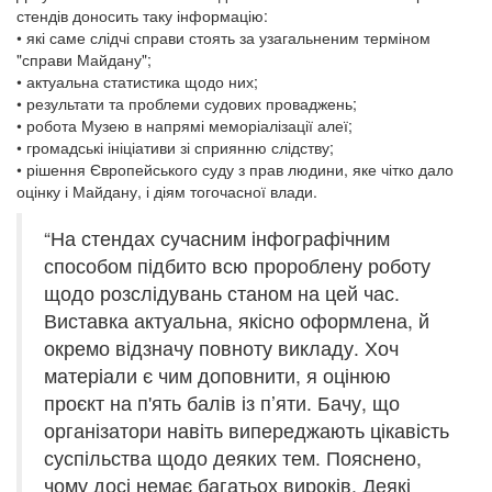
стендів доносить таку інформацію:
• які саме слідчі справи стоять за узагальненим терміном
"справи Майдану";
• актуальна статистика щодо них;
• результати та проблеми судових проваджень;
• робота Музею в напрямі меморіалізації алеї;
• громадські ініціативи зі сприянню слідству;
• рішення Європейського суду з прав людини, яке чітко дало
оцінку і Майдану, і діям тогочасної влади.
“На стендах сучасним інфографічним
способом підбито всю пророблену роботу
щодо розслідувань станом на цей час.
Виставка актуальна, якісно оформлена, й
окремо відзначу повноту викладу. Хоч
матеріали є чим доповнити, я оцінюю
проєкт на п'ять балів із п’яти. Бачу, що
організатори навіть випереджають цікавість
суспільства щодо деяких тем. Пояснено,
чому досі немає багатьох вироків. Деякі