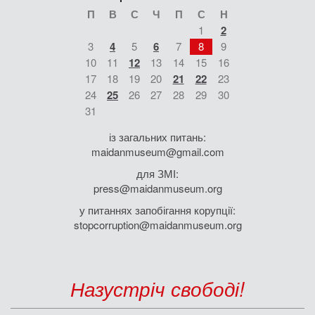
П
В
С
Ч
П
С
Н
1
2
3
4
5
6
7
8
9
10
11
12
13
14
15
16
17
18
19
20
21
22
23
24
25
26
27
28
29
30
31
із загальних питань:
maidanmuseum@gmail.com
для ЗМІ:
press@maidanmuseum.org
у питаннях запобігання корупції:
stopcorruption@maidanmuseum.org
Назустріч свободі!