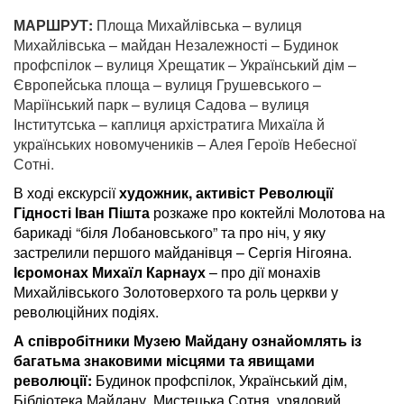
МАРШРУТ:
Площа Михайлівська – вулиця
Михайлівська – майдан Незалежності – Будинок
профспілок – вулиця Хрещатик – Український дім –
Європейська площа – вулиця Грушевського –
Маріїнський парк – вулиця Садова – вулиця
Інститутська – каплиця архістратига Михаїла й
українських новомучеників – Алея Героїв Небесної
Сотні.
В ході екскурсії
художник, активіст Революції
Гідності Іван Пішта
розкаже про коктейлі Молотова на
барикаді “біля Лобановського” та про ніч, у яку
застрелили першого майданівця – Сергія Нігояна.
Ієромонах Михаїл Карнаух
– про дії монахів
Михайлівського Золотоверхого та роль церкви у
революційних подіях.
А співробітники Музею Майдану ознайомлять із
багатьма знаковими місцями та явищами
революції:
Будинок профспілок, Український дім,
Бібліотека Майдану, Мистецька Сотня, урядовий