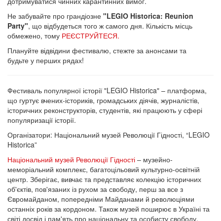
дотримуватися чинних карантинних вимог.
Не забувайте про грандіозне
"LEGIO Historica: Reunion
Party"
, що відбудеться того ж самого дня. Кількість місць
обмежено, тому
РЕЄСТРУЙТЕСЯ.
Плануйте відвідини фестивалю, стежте за анонсами та
будьте у перших рядах!
Фестиваль популярної історії "LEGIO Historica" – платформа,
що гуртує вчених-істориків, громадських діячів, журналістів,
історичних реконструкторів, студентів, які працюють у сфері
популяризації історії.
Організатори: Національний музей Революції Гідності, “LEGIO
Historica”
Національний музей Революції Гідності
– музейно-
меморіальний комплекс, багатоцільовий культурно-освітній
центр. Зберігає, вивчає та представляє колекцію історичних
об'єктів, пов'язаних із рухом за свободу, перш за все з
Євромайданом, попередніми Майданами й революціями
останніх років за кордоном. Також музей поширює в Україні та
світі досвід і пам'ять про національну та особисту свободу,