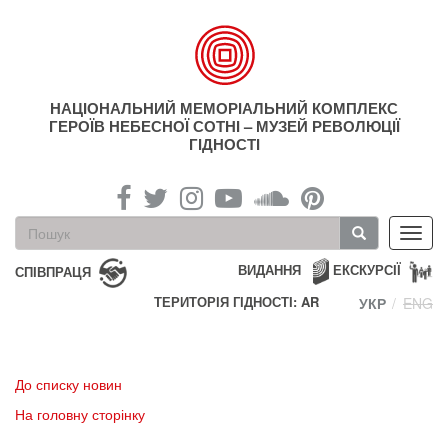
Перейти
до
основного
матеріалу
НАЦІОНАЛЬНИЙ МЕМОРІАЛЬНИЙ КОМПЛЕКС
ГЕРОЇВ НЕБЕСНОЇ СОТНІ – МУЗЕЙ РЕВОЛЮЦІЇ
ГІДНОСТІ
Пошукова
Toggl
форма
navig
Пошук
ВИДАННЯ
ЕКСКУРСІЇ
СПІВПРАЦЯ
ТЕРИТОРІЯ ГІДНОСТІ: AR
УКР
ENG
До списку новин
На головну сторінку