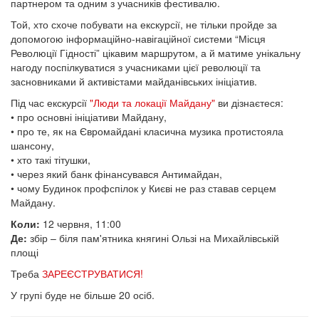
партнером та одним з учасників фестивалю.
Той, хто схоче побувати на екскурсії, не тільки пройде за
допомогою інформаційно-навігаційної системи “Місця
Революції Гідності” цікавим маршрутом, а й матиме унікальну
нагоду поспілкуватися з учасниками цієї революції та
засновниками й активістами майданівських ініціатив.
Під час екскурсії
"Люди та локації Майдану"
ви дізнаєтеся:
• про основні ініціативи Майдану,
• про те, як на Євромайдані класична музика протистояла
шансону,
• хто такі тітушки,
• через який банк фінансувався Антимайдан,
• чому Будинок профспілок у Києві не раз ставав серцем
Майдану.
Коли:
12 червня, 11:00
Де:
збір – біля пам'ятника княгині Ользі на Михайлівській
площі
Треба
ЗАРЕЄСТРУВАТИСЯ!
У групі буде не більше 20 осіб.