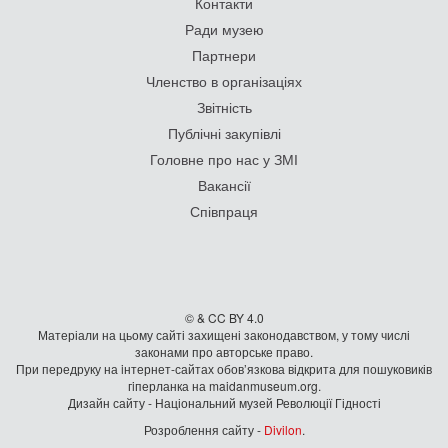
Контакти
Ради музею
Партнери
Членство в організаціях
Звітність
Публічні закупівлі
Головне про нас у ЗМІ
Вакансії
Співпраця
© & CC BY 4.0
Матеріали на цьому сайті захищені законодавством, у тому числі
законами про авторське право.
При передруку на iнтернет-сайтах обов’язкова відкрита для пошуковиків
гiперланка на maidanmuseum.org.
Дизайн сайту - Національний музей Революції Гідності
Розроблення сайту -
Divilon
.