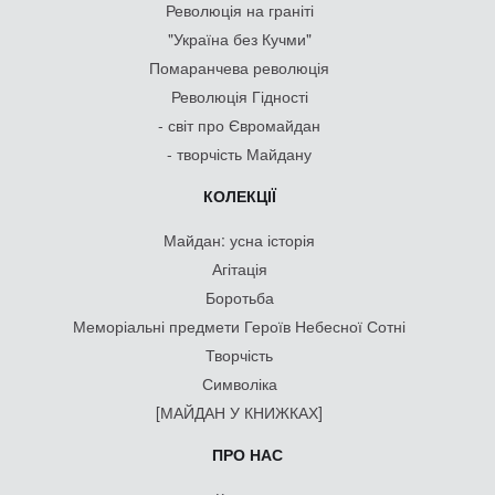
Революція на граніті
"Україна без Кучми"
Помаранчева революція
Революція Гідності
- світ про Євромайдан
- творчість Майдану
КОЛЕКЦІЇ
Майдан: усна історія
Агітація
Боротьба
Меморіальні предмети Героїв Небесної Сотні
Творчість
Символіка
[МАЙДАН У КНИЖКАХ]
ПРО НАС