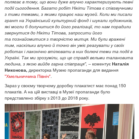
полягає в тому, що вони дуже влучно характеризують певні
події сьогодення. Багато робіт Нікіти Тітова є співзвучними
з тими темами, з якими працює наш музей
.
Коли ми писали
грант на Український культурний фонд і шукали художників,
які могли б долучитися до його реалізації, то нам порадили
звернутися до Нікіти Тітова, запросити його
та познайомитися з творчістю митця. Ми були вражені
тим, наскільки влучно й точно він уміє реагувати у своїх
роботах і лаконічно втілювати в них болючі теми та події в
Україні. Так ми зрозуміли, що це справді вельми талановита
людина, з якою вийде гарна співпраця",
– коментує
Наталія
Никонова,
директорка Музею пропаганди для видання
"Хмельниччина Північ"
.
Зараз у своєму творчому доробку плакатист має понад 150
плакатів. А на цій виставці в Музеї пропаганди було
представлено збірку з 2013 до 2018 року.