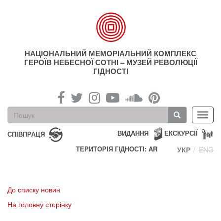
Перейти
до
основного
матеріалу
НАЦІОНАЛЬНИЙ МЕМОРІАЛЬНИЙ КОМПЛЕКС
ГЕРОЇВ НЕБЕСНОЇ СОТНІ – МУЗЕЙ РЕВОЛЮЦІЇ
ГІДНОСТІ
Пошукова
Toggl
форма
navig
Пошук
ВИДАННЯ
ЕКСКУРСІЇ
СПІВПРАЦЯ
ТЕРИТОРІЯ ГІДНОСТІ: AR
УКР
ENG
До списку новин
На головну сторінку