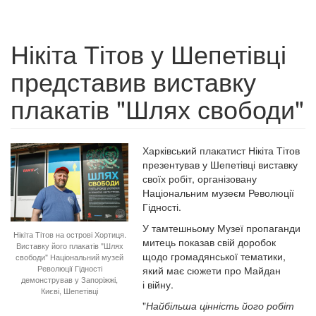
Нікіта Тітов у Шепетівці
представив виставку
плакатів "Шлях свободи"
Харківський плакатист Нікіта Тітов
презентував у Шепетівці виставку
своїх робіт, організовану
Національним музеєм Революції
Гідності.
У тамтешньому Музеї пропаганди
Нікіта Тітов на острові Хортиця.
митець показав свій доробок
Виставку його плакатів "Шлях
щодо громадянської тематики,
свободи" Національний музей
Революції Гідності
який має сюжети про Майдан
демонстрував у Запоріжжі,
і війну.
Києві, Шепетівці
"
Найбільша цінність його робіт