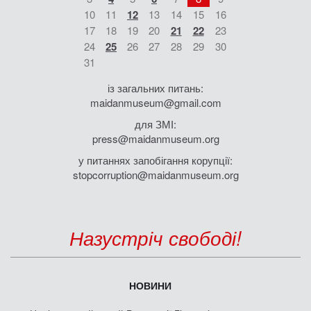
10
11
12
13
14
15
16
17
18
19
20
21
22
23
24
25
26
27
28
29
30
31
із загальних питань:
maidanmuseum@gmail.com
для ЗМІ:
press@maidanmuseum.org
у питаннях запобігання корупції:
stopcorruption@maidanmuseum.org
Назустріч свободі!
НОВИНИ