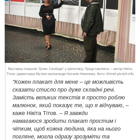
Виставка плакатів "Шлях Свободи" у Шепетівці. Представляють – автор Нікіта
Тітов і директорка Музею пропаганди Наталія Никонова. Фото: khmel-pivnich.info
"Ко
жен плакат для мене – це можливість
сказати стисло про дуже складні речі.
Замість великих текстів я просто роблю
малюнок, який показує те, що я відчуваю
, –
каже Нікіта Тітов. –
Я завжди
намагаюся зробити плакат простим і
чітким, щоб кожна людина, яка на нього
погляне, могла одразу зрозуміти та