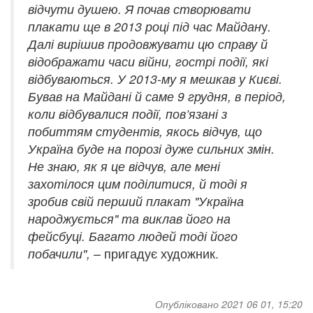
відчути душею. Я почав створювати
плакати ще в 2013 році під час Майдан
у
.
Далі вирішив продовжувати цю справу й
відображати часи війни, гострі події, які
відбуваються.
У 2013-му я мешкав у Києві.
Бував на Майдані й саме 9 грудня, в період,
коли відбувалися події, пов’язані з
побиттям студентів, якось відчув, що
Україна буде на порозі дуже сильних змін.
Не знаю, як я це відчув, але мені
захотілося цим поділитися, й тоді я
зробив свій перший плакат "
Україна
народжується" та
виклав його на
фейсбуці. Багато людей тоді його
побачили", –
пригадує художник.
Опубліковано 2021 06 01, 15:20