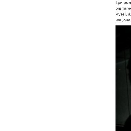
Три рок
рід тягн
музеї, 
націона