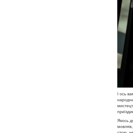
І ось в
народни
мистецт
приїзди
Якось до
мовляв, 
стою, н