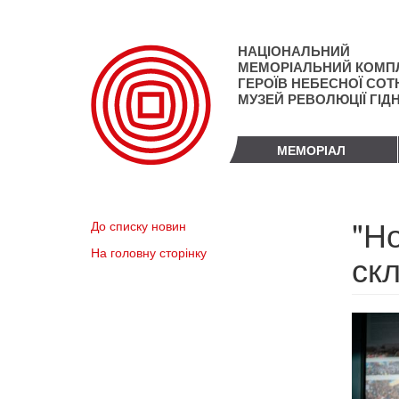
Перейти
до
основного
НАЦІОНАЛЬНИЙ
матеріалу
МЕМОРІАЛЬНИЙ КОМП
ГЕРОЇВ НЕБЕСНОЇ СОТН
МУЗЕЙ РЕВОЛЮЦІЇ ГІД
МЕМОРІАЛ
"Но
До списку новин
На головну сторінку
скл