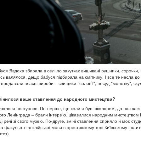
уся Явдоха збирала в селі по закутках вишивані рушники, сорочки, н
сь валялося, дещо бабуся підбирала на смітнику. І все те несла д
 продавали власні вироби – свищики-"солов’ї", посуд-"монетку", скул
.
мінилося ваше ставлення до народного мистецтва?
увалося поступово. По-перше, ще коли я був школярем, до нас част
ого Ленінграда – брали інтерв’ю, цікавилися народним мистецтвом і т
і речі зі свого музею. По-друге, зміні ставлення сприяло й моє студ
на факультеті англійської мови в престижному тоді Київському інстит
итет).