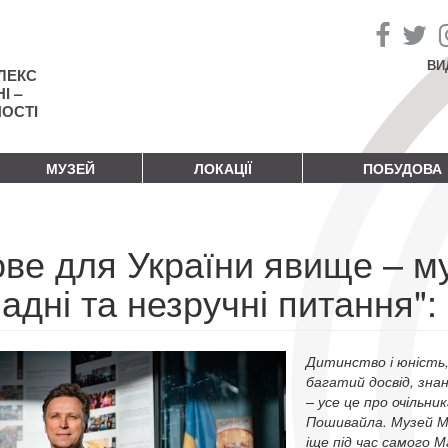
ВИ
ЛЕКС
І –
НОСТІ
МУЗЕЙ
ЛОКАЦІЇ
ПОБУДОВА
ве для України явище – му
адні та незручні питання"
Дитинство і юність,
багатий досвід, знан
– усе це про очільни
Пошивайла. Музей Ма
іще під час самого М