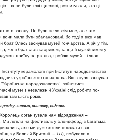
ців – вони були такі щасливі, розпитували, хто ці
м.
гатного заводу. Це було не зовсім моє, але там
 вони мали бути збалансовані, бо тоді я вже мав
й брат Олесь заснував музей гончарства. А річ у тім,
 і, коли брат став істориком, та ще й музейником у
умав: приїду на рік-два, зроблю музей – і знов
Інституту керамології при Інституті народознавства
дника українського гончарства. Він з нуля заснував
 "Українське народознавство", зайнятися
асні музеї в незалежній Україні слід робити по-
вав там шість років.
ераміку, килими, вишивку, видання
а Хоролець організувала нам відрядження –
. Ми летіли на фестиваль у Блендфорді з багатьма
дривались, але ми дуже хотіли показати своє
їнців у Великій Британії. –
TU
), побували в
ний пам’ятник Володимиру Великому з тризубом