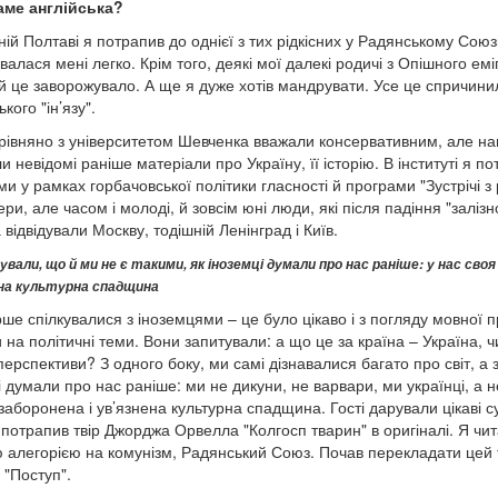
аме англійська?
ній Полтаві я потрапив до однієї з тих рідкісних у Радянському Союз
алася мені легко. Крім того, деякі мої далекі родичі з Опішного емі
, й це заворожувало. А ще я дуже хотів мандрувати. Усе це спричини
ького "ін’язу".
рівняно з університетом Шевченка вважали консервативним, але нам
и невідомі раніше матеріали про Україну, її історію. В інституті я 
ми у рамках горбачовської політики гласності й програми "Зустрічі
ери, але часом і молоді, й зовсім юні люди, які після падіння "зал
відвідували Москву, тодішній Ленінград і Київ.
ували, що й ми не є такими, як іноземці думали про нас раніше: у нас своя
ена культурна спадщина
ше спілкувалися з іноземцями – це було цікаво і з погляду мовної пр
на політичні теми. Вони запитували: а що це за країна – Україна, чим
перспективи? З одного боку, ми самі дізнавалися багато про світ, а 
 думали про нас раніше: ми не дикуни, не варвари, ми українці, а не
 заборонена і ув’язнена культурна спадщина. Гості дарували цікаві с
потрапив твір Джорджа Орвелла "Колгосп тварин" в оригіналі. Я чит
 алегорією на комунізм, Радянський Союз. Почав перекладати цей тв
і "Поступ".