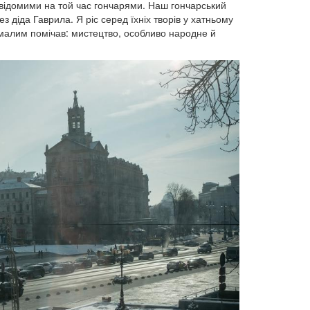
 відомими на той час гончарями. Наш гончарський
з діда Гаврила. Я ріс серед їхніх творів у хатньому
 малим помічав: мистецтво, особливо народне й