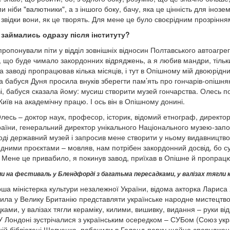
 ніби "валютники", а з іншого боку, бачу, яка це цінність для інозем
, звідки вони, як це творять. Для мене це було своєрідним прозріння
 займались одразу після інституту?
пропонували піти у відділ зовнішніх відносин Полтавського автоагре
, що буде чимало закордонних відряджень, а я любив мандри, тільки
а заводі пропрацював кілька місяців, і тут в Опішному мій двоюрідни
 бабуся Дуня просила внуків зберегти пам’ять про гончарів-опішнян,
і, бабуся сказала йому: мусиш створити музей гончарства. Олесь под
 Київ на академічну працю. І ось він в Опішному донині.
лесь – доктор наук, професор, історик, відомий етнограф, директор 
аїни, генеральний директор унікального Національного музею-запові
оді державний музей і запросив мене створити у ньому видавництво
дними проєктами – мовляв, нам потрібен закордонний досвід, бо суч
 Мене це привабило, я покинув завод, приїхав в Опішне й пропрацю
и на фестиваль у Блендфорді з багатьма пересадками, у валізах тягли к
рша міністерка культури незалежної України, відома акторка Ларис
ила у Велику Британію представляти українське народне мистецтво
ками, у валізах тягли кераміку, килими, вишивку, видання – руки ві
. У Лондоні зустрічалися з українським осередком – СУБом (Союз укра
ій бібліотеці Шевченка, побачили в Голанд-парку щойно спорудже