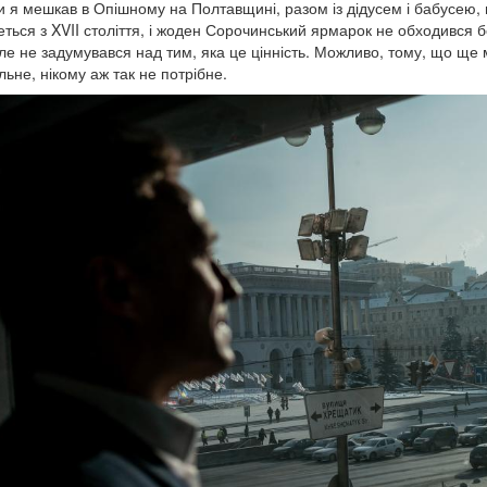
и я мешкав в Опішному на Полтавщині, разом із дідусем і бабусею,
еться з XVII століття, і жоден Сорочинський ярмарок не обходився бе
але не задумувався над тим, яка це цінність. Можливо, тому, що ще
льне, нікому аж так не потрібне.