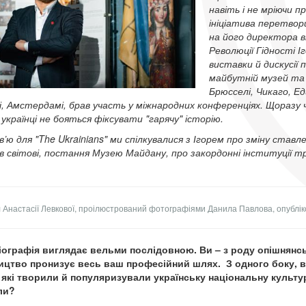
навіть і не мріючи п
ініціатива перетвори
на його директора ві
Революції Гідності 
виставки й дискусії 
майбутній музей та 
Брюсселі, Чикаго, Е
, Амстердамі, брав участь у міжнародних конференціях. Щоразу ч
 українці не бояться фіксувати "гарячу" історію.
в’ю для "The Ukrainians" ми спілкувалися з Ігорем про зміну став
ів світові, постання Музею Майдану, про закордонні інституції т
.
 Анастасії Левкової, проілюстрований фотографіями Данила Павлова, опубліко
ографія виглядає вельми послідовною. Ви – з роду опішнянськи
цтво пронизує весь ваш професійний шлях. З одного боку, ви
 які творили й популяризували українську національну культу
ли?