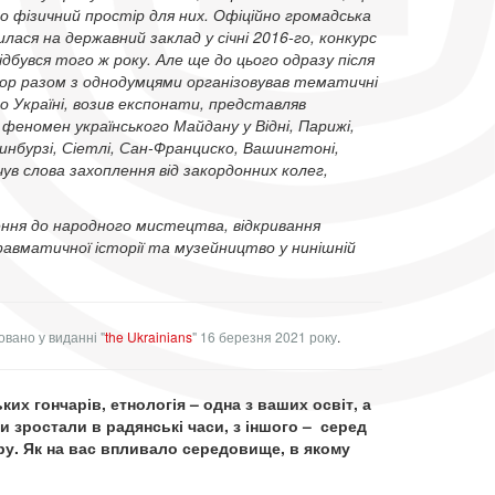
ро фізичний простір для них. Офіційно громадська
лася на державний заклад у січні 2016-го, конкурс
дбувся того ж року. Але ще до цього одразу після
Ігор разом з однодумцями організовував тематичні
по Україні, возив експонати, представляв
феномен українського Майдану у Відні, Парижі,
динбурзі, Сіетлі, Сан-Франциско, Вашингтоні,
ув слова захоплення від закордонних колег,
лення до народного мистецтва, відкривання
равматичної історії та музейництво у нинішній
вано у виданні "
the Ukrainians
"
16 березня 2021 року
.
х гончарів, етнологія – одна з ваших освіт, а
 зростали в радянські часи, з іншого – серед
ру. Як на вас впливало середовище, в якому