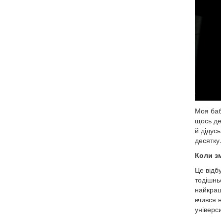
Моя баб
щось де
й дідусь
десятку
Коли з
Це відб
тодішнь
найкращ
вчився 
універс