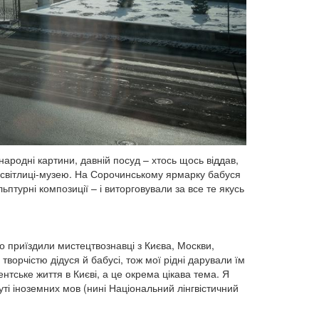
ародні картини, давній посуд – хтось щось віддав,
о світлиці-музею. На Сорочинському ярмарку бабуся
ьптурні композиції – і виторговували за все те якусь
о приїздили мистецтвознавці з Києва, Москви,
ворчістю дідуся й бабусі, тож мої рідні дарували їм
ентське життя в Києві, а це окрема цікава тема. Я
уті іноземних мов (нині Національний лінгвістичний