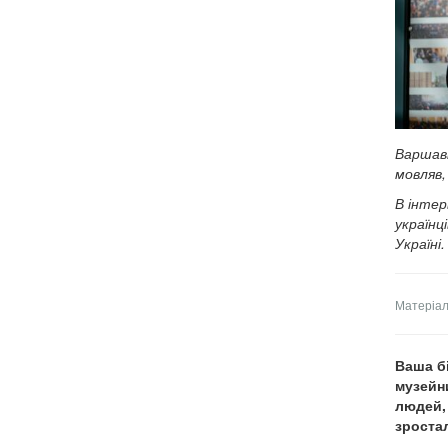
Варшаві
мовляв,
В інтер
українц
Україні
Матеріал
Ваша бі
музейни
людей,
зроста