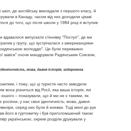
і шкіл, де англійську викладали з першого класу, й
грували в Канаду, часом від них доходили цікаві
лося до того, що після школи у 1984 році я вступив
 вдавалося випускати стіннівку "Поступ", де ми
потрапив у групу, що зустрічалася з американцями-
 з радянською молоддю". Це були переважно
ізної завіси" охоче мандрували Радянським Союзом,
 ідентичність, мова, давня історія, заборонена
актики, і тому, що ці туристи часто заводили
 вона різниться від Росії, яка ваша історія, які
з іншого – показували, що й ми не є такими, як
 росіяни, у нас своя ідентичність, мова, давня
увеніри, серед них були й книжки. Тоді мені до рук
ав його в гуртожитку і був приголомшений такою
ір українською, окремі розділи друкували у