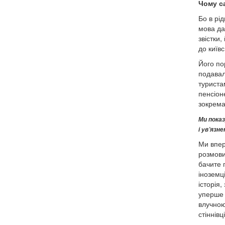
Чому с
Бо в рід
мова дав
звістки
до київс
Його по
подавал
туриста
пенсіон
зокрема 
Ми показ
і ув’язн
Ми впер
розмови 
бачите 
іноземці
історія,
уперше 
влучною
стіннівц