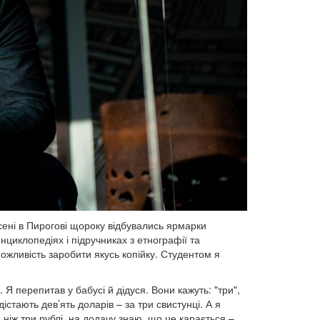
сені в Пирогові щороку відбувались ярмарки
нциклопедіях і підручниках з етнографії та
ожливість заробити якусь копійку. Студентом я
 Я перепитав у бабусі й дідуся. Вони кажуть: "три",
істають дев’ять доларів – за три свистунці. А я
 ніж три рублі, на додачу знаю, що це карається –