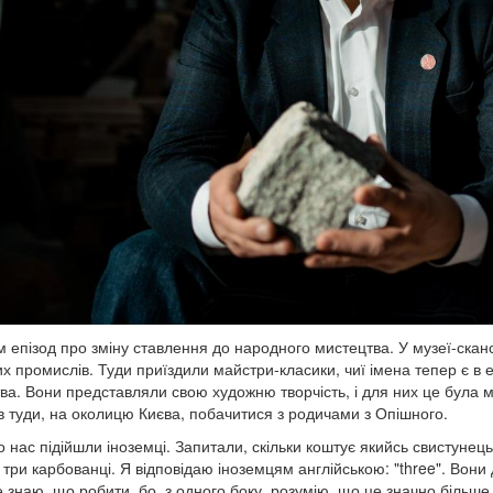
ам епізод про зміну ставлення до народного мистецтва. У музеї-скан
х промислів. Туди приїздили майстри-класики, чиї імена тепер є в е
ва. Вони представляли свою художню творчість, і для них це була м
в туди, на околицю Києва, побачитися з родичами з Опішного.
 нас підійшли іноземці. Запитали, скільки коштує якийсь свистунець.
три карбованці. Я відповідаю іноземцям англійською: "three". Вони д
е знаю, що робити, бо, з одного боку, розумію, що це значно більше,