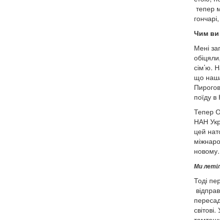
тепер ми
гончарі
Чим ви
Мені за
обіцяли
сім’ю. Н
що наша
Пирогов
поїду в
Тепер О
НАН Укр
цей нат
міжнаро
новому.
Ми летіл
Тоді пе
відправ
пересад
світові
тамтешн