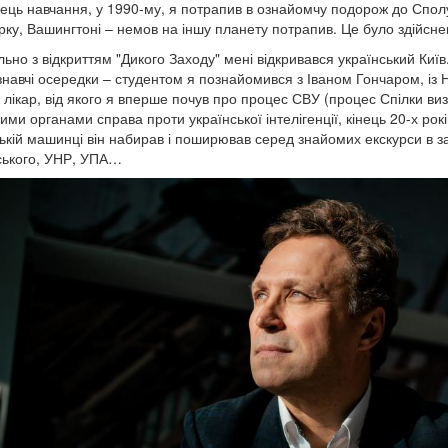
інець навчання, у 1990-му, я потрапив в ознайомчу подорож до Сполуч
ку, Вашингтоні – немов на іншу планету потрапив. Це було здійсне
ьно з відкриттям "Дикого Заходу" мені відкривався український Київ.
знавчі осередки – студентом я познайомився з Іваном Гончаром, із
 лікар, від якого я вперше почув про процес СВУ (процес Спілки в
ми органами справа проти української інтелігенції, кінець 20-х рокі
ькій машинці він набирав і поширював серед знайомих екскурси в за
ького, УНР, УПА…