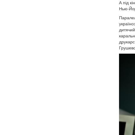
А під к
Нью-Йор
Паралел
україно
дитячий
каральни
друкарс
Грушевс