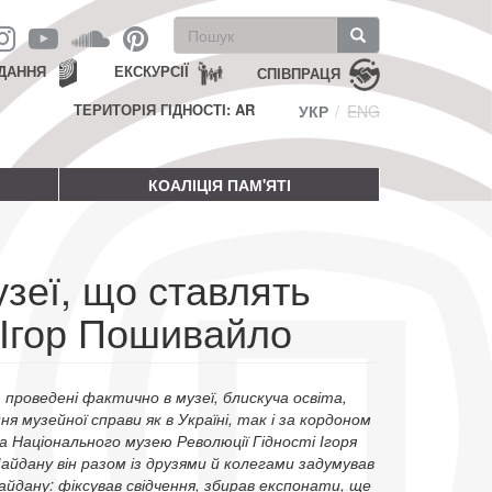
Пошукова
форма
Пошук
ДАННЯ
ЕКСКУРСІЇ
СПІВПРАЦЯ
ТЕРИТОРІЯ ГІДНОСТІ: AR
УКР
ENG
КОАЛІЦІЯ ПАМ'ЯТІ
зеї, що ставлять
: Ігор Пошивайло
 проведені фактично в музеї, блискуча освіта,
ня музейної справи як в Україні, так і за кордоном
ка Національного музею Революції Гідності Ігоря
йдану він разом із друзями й колегами задумував
айдану: фіксував свідчення, збирав експонати, ще