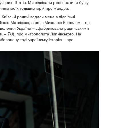
ених Штатів. Ми відвідали різні штати, я був у
нням моїх тодішніх мрій про мандри.
 Київські родичі водили мене в підпільні
 Ніною Матвієнко, а ще з Миколою Кошелем – це
изволення України – сфабрикована радянськими
в. –
TU
), про митрополита Липківського. На
боронену тоді українську історію – про