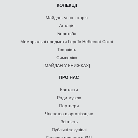
КОЛЕКЦІЇ
Майдан: усна історія
Агітація
Боротьба
Меморіальні предмети Героїв Небесної Сотні
Творчість
Символіка
[МАЙДАН У КНИЖКАХ]
ПРО НАС
Контакти
Ради музею
Партнери
Членство в організаціях
Звітність
Публічні закупівлі
Головне про нас у ЗМІ