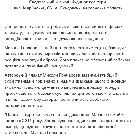
Скадовський міський будинок культури
вул. Маріїнська, 66, м. Скадовськ, Херсонська область
Специфіка плаката потребує миттєвого сприйняття форми
та змісту, на відміну від живописних творів, які часто
передбачають тривале та вдумливе споглядання.
Микола Гончаров – майстер графічного мистецтва, блискуче
опанував плакатну виразність завдяки здатності створювати
асоціативно влучні образи. Його плакат не обтяжений зайвими
деталями, лаконічний і вишуканий.
Авторський плакат Миколи Гончарова зазвичай глибший і
суб’єктивніший порівняно з іншими зразками цього різновиду
тиражної графіки, це – витвір мистецтва, в якому поряд із
проголошенням базових суспільних цінностей можна вловити
й вияви характеру автора, прочитати його особисте
переживання теми.
"Плакат – коротке візуальне повідомлення. Малюю їх майже
щодня з 2011 року. Запрошую вас подивитися, згадати події та
емоції, що супроводжують нас протягом останніх років.”–
каже митець Микола Гончаров