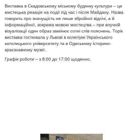
Виставка в Скадовському міському будинку культури – це
мистецька реакція на події під час і після Майдану. Назва
говорить про значущість не лише збройної відсічі, а й
інформаційної, зокрема мовою мистецтва – при влучній
візуалізації один образ замінює сотні слів пояснень. Торік
виставка гостювала у Львові в колегіумі Українського
католицького університету та в Одеському історико-
краєзнавчому музеї.
Графік роботи – з 8:00 до 17:00 щоденно.