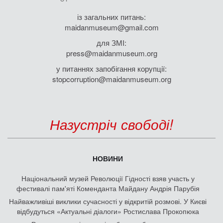
із загальних питань:
maidanmuseum@gmail.com
для ЗМІ:
press@maidanmuseum.org
у питаннях запобігання корупції:
stopcorruption@maidanmuseum.org
Назустріч свободі!
НОВИНИ
Національний музей Революції Гідності взяв участь у
фестивалі пам'яті Коменданта Майдану Андрія Парубія
Найважливіші виклики сучасності у відкритій розмові. У Києві
відбудуться «Актуальні діалоги» Ростислава Прокопюка