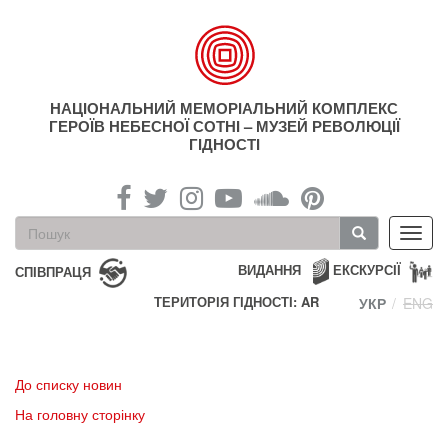
Перейти
до
основного
матеріалу
НАЦІОНАЛЬНИЙ МЕМОРІАЛЬНИЙ КОМПЛЕКС
ГЕРОЇВ НЕБЕСНОЇ СОТНІ – МУЗЕЙ РЕВОЛЮЦІЇ
ГІДНОСТІ
Пошукова
Toggl
форма
navig
Пошук
ВИДАННЯ
ЕКСКУРСІЇ
СПІВПРАЦЯ
ТЕРИТОРІЯ ГІДНОСТІ: AR
УКР
ENG
До списку новин
На головну сторінку