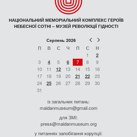
НАЦІОНАЛЬНИЙ МЕМОРІАЛЬНИЙ КОМПЛЕКС ГЕРОЇВ
НЕБЕСНОЇ СОТНІ – МУЗЕЙ РЕВОЛЮЦІЇ ГІДНОСТІ
Попер
Наст
Серпень 2026
П
В
С
Ч
П
С
Н
1
2
3
4
5
6
7
8
9
10
11
12
13
14
15
16
17
18
19
20
21
22
23
24
25
26
27
28
29
30
31
із загальних питань:
maidanmuseum@gmail.com
для ЗМІ:
press@maidanmuseum.org
у питаннях запобігання корупції: