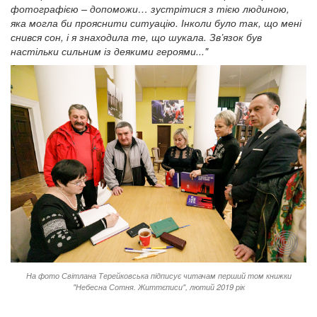
фотографією – допоможи… зустрітися з тією людиною,
яка могла би прояснити ситуацію. Інколи було так, що мені
снився сон, і я знаходила те, що шукала. Зв’язок був
настільки сильним із деякими героями..."
На фото Світлана Терейковська підписує читачам перший том книжки
"Небесна Сотня. Життєписи", лютий 2019 рік