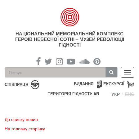
Перейти
до
основного
матеріалу
НАЦІОНАЛЬНИЙ МЕМОРІАЛЬНИЙ КОМПЛЕКС
ГЕРОЇВ НЕБЕСНОЇ СОТНІ – МУЗЕЙ РЕВОЛЮЦІЇ
ГІДНОСТІ
Пошукова
Toggl
форма
navig
Пошук
ВИДАННЯ
ЕКСКУРСІЇ
СПІВПРАЦЯ
ТЕРИТОРІЯ ГІДНОСТІ: AR
УКР
ENG
До списку новин
На головну сторінку