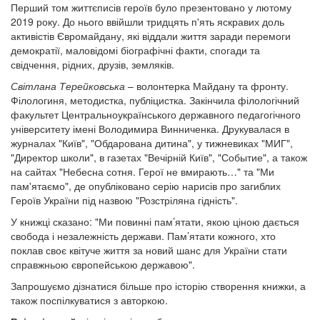
Перший том життєписів героїв було презентовано у лютому
2019 року. До нього ввійшли тридцять п'ять яскравих доль
активістів Євромайдану, які віддали життя заради перемоги
демократії, маловідомі біографічні факти, спогади та
свідчення, рідних, друзів, земляків.
Світлана Терейковська
– волонтерка Майдану та фронту.
Філологиня, методистка, публіцистка. Закінчила філологічний
факультет Центральноукраїнського державного педагогічного
університету імені Володимира Винниченка. Друкувалася в
журналах "Київ", "Обдарована дитина", у тижневиках "МИГ",
"Директор школи", в газетах "Вечірній Київ", "Событие", а також
на сайтах "Небесна сотня. Герої не вмирають…" та "Ми
пам'ятаємо", де опубліковано серію нарисів про загиблих
Героїв України під назвою "Розстріляна гідність".
У книжці сказано: "Ми повинні пам’ятати, якою ціною дається
свобода і незалежність держави. Пам’ятати кожного, хто
поклав своє квітуче життя за новий шанс для України стати
справжньою європейською державою".
Запрошуємо дізнатися більше про історію створення книжки, а
також поспілкуватися з авторкою.