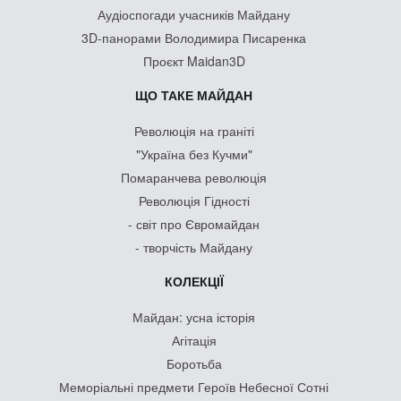
Аудіоспогади учасників Майдану
3D-панорами Володимира Писаренка
Проєкт Maidan3D
ЩО ТАКЕ МАЙДАН
Революція на граніті
"Україна без Кучми"
Помаранчева революція
Революція Гідності
- світ про Євромайдан
- творчість Майдану
КОЛЕКЦІЇ
Майдан: усна історія
Агітація
Боротьба
Меморіальні предмети Героїв Небесної Сотні