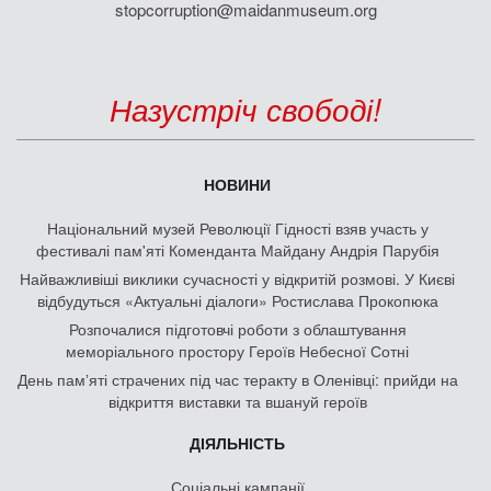
stopcorruption@maidanmuseum.org
Назустріч свободі!
НОВИНИ
Національний музей Революції Гідності взяв участь у
фестивалі пам'яті Коменданта Майдану Андрія Парубія
Найважливіші виклики сучасності у відкритій розмові. У Києві
відбудуться «Актуальні діалоги» Ростислава Прокопюка
Розпочалися підготовчі роботи з облаштування
меморіального простору Героїв Небесної Сотні
День памʼяті страчених під час теракту в Оленівці: прийди на
відкриття виставки та вшануй героїв
ДІЯЛЬНІСТЬ
Соціальні кампанії