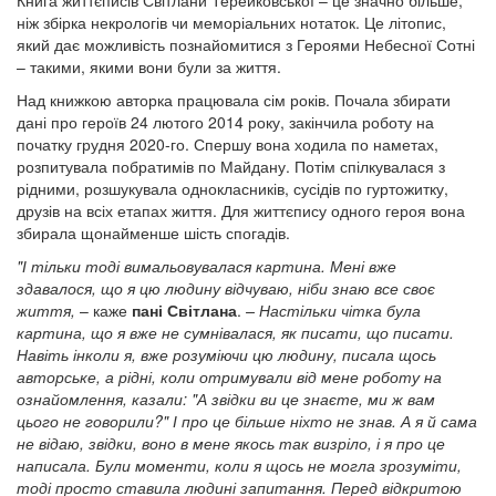
Книга життєписів Світлани Терейковської – це значно більше,
ніж збірка некрологів чи меморіальних нотаток. Це літопис,
який дає можливість познайомитися з Героями Небесної Сотні
– такими, якими вони були за життя.
Над книжкою авторка працювала сім років. Почала збирати
дані про героїв 24 лютого 2014 року, закінчила роботу на
початку грудня 2020-го. Спершу вона ходила по наметах,
розпитувала побратимів по Майдану. Потім спілкувалася з
рідними, розшукувала однокласників, сусідів по гуртожитку,
друзів на всіх етапах життя. Для життєпису одного героя вона
збирала щонайменше шість спогадів.
"І тільки тоді вимальовувалася картина. Мені вже
здавалося, що я цю людину відчуваю, ніби знаю все своє
життя,
– каже
пані Світлана
.
– Настільки чітка була
картина, що я вже не сумнівалася, як писати, що писати.
Навіть інколи я, вже розуміючи цю людину, писала щось
авторське, а рідні, коли отримували від мене роботу на
ознайомлення, казали: "А звідки ви це знаєте, ми ж вам
цього не говорили?" І про це більше ніхто не знав. А я й сама
не відаю, звідки, воно в мене якось так визріло, і я про це
написала. Були моменти, коли я щось не могла зрозуміти,
тоді просто ставила людині запитання. Перед відкритою