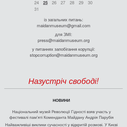
24
25
26
27
28
29
30
31
із загальних питань:
maidanmuseum@gmail.com
для ЗМІ:
press@maidanmuseum.org
у питаннях запобігання корупції:
stopcorruption@maidanmuseum.org
Назустріч свободі!
НОВИНИ
Національний музей Революції Гідності взяв участь у
фестивалі пам'яті Коменданта Майдану Андрія Парубія
Найважливіші виклики сучасності у відкритій розмові. У Києві