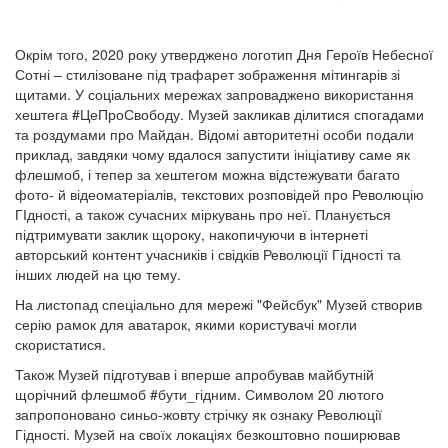
Окрім того, 2020 року утверджено логотип Дня Героїв Небесної
Сотні – стилізоване під трафарет зображення мітингарів зі
щитами. У соціальних мережах запроваджено використання
хештега #ЦеПроСвободу. Музей закликав ділитися спогадами
та роздумами про Майдан. Відомі авторитетні особи подали
приклад, завдяки чому вдалося запустити ініціативу саме як
флешмоб, і тепер за хештегом можна відстежувати багато
фото- й відеоматеріалів, текстових розповідей про Революцію
ГІдності, а також сучасних міркувань про неї. Планується
підтримувати заклик щороку, накопичуючи в інтернеті
авторський контент учасників і свідків Революції Гідності та
інших людей на цю тему.
На листопад спеціально для мережі "Фейсбук" Музей створив
серію рамок для аватарок, якими користувачі могли
скористатися.
Також Музей підготував і вперше апробував майбутній
щорічний флешмоб #бути_гідним. Символом 20 лютого
запропоновано синьо-жовту стрічку як ознаку Революції
Гідності. Музей на своїх локаціях безкоштовно поширював