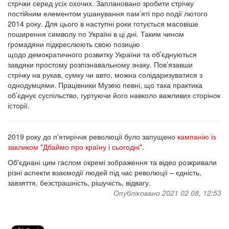
стрічки серед усіх охочих. Заплановано зробити стрічку
постійним елементом ушанування пам’яті про події лютого
2014 року. Для цього в наступні роки готується масовіше
поширення символу по Україні в ці дні. Таким чином
громадяни підкреслюють свою позицію
щодо демократичного розвитку України та об’єднуються
завдяки простому розпізнавальному знаку. Пов’язавши
стрічку на рукав, сумку чи авто, можна солідаризуватися з
однодумцями. Працівники Музею певні, що така практика
об’єднує суспільство, гуртуючи його навколо важливих сторінок
історії.
2019 року до п'ятиріччя революції було запущено
кампанію із
закликом "Дбаймо про країну і сьогодні"
.
Об'єднані цим гаслом окремі зображення та відео розкривали
різні аспекти взаємодії людей під час революції – єдність,
завзяття, безстрашність, рішучість, відвагу.
Опубліковано 2021 02 08, 12:53