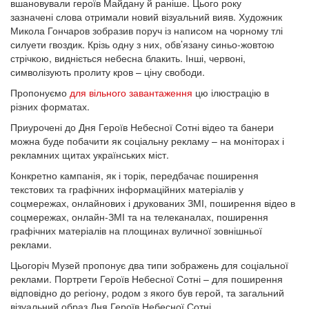
вшановували героїв Майдану й раніше. Цього року
зазначені слова отримали новий візуальний вияв. Художник
Микола Гончаров зобразив поруч із написом на чорному тлі
силуети гвоздик. Крізь одну з них, обв’язану синьо-жовтою
стрічкою, видніється небесна блакить. Інші, червоні,
символізують пролиту кров – ціну свободи.
Пропонуємо
для вільного завантаження
цю ілюстрацію в
різних форматах.
Приурочені до Дня Героїв Небесної Сотні відео та банери
можна буде побачити як соціальну рекламу – на моніторах і
рекламних щитах українських міст.
Конкретно кампанія, як і торік, передбачає поширення
текстових та графічних інформаційних матеріалів у
соцмережах, онлайнових і друкованих ЗМІ, поширення відео в
соцмережах, онлайн-ЗМІ та на телеканалах, поширення
графічних матеріалів на площинах вуличної зовнішньої
реклами.
Цьогоріч Музей пропонує два типи зображень для соціальної
реклами. Портрети Героїв Небесної Сотні – для поширення
відповідно до регіону, родом з якого був герой, та загальний
візуальний образ Дня Героїв Небесної Сотні.