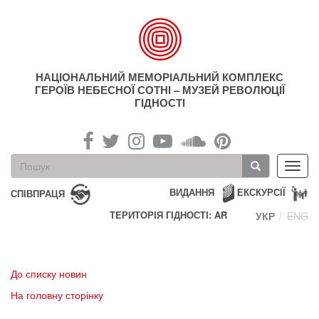
Перейти
до
основного
матеріалу
НАЦІОНАЛЬНИЙ МЕМОРІАЛЬНИЙ КОМПЛЕКС
ГЕРОЇВ НЕБЕСНОЇ СОТНІ – МУЗЕЙ РЕВОЛЮЦІЇ
ГІДНОСТІ
Пошукова
Toggl
форма
navig
Пошук
ВИДАННЯ
ЕКСКУРСІЇ
СПІВПРАЦЯ
ТЕРИТОРІЯ ГІДНОСТІ: AR
УКР
ENG
До списку новин
На головну сторінку