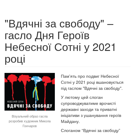
"Вдячні за свободу" –
гасло Дня Героїв
Небесної Сотні у 2021
році
Пам'ять про подвиг Небесної
Сотні у 2021 році вшановується
під гаслом "Вдячні за свободу".
У лютому цей слоган
супроводжуватиме врочисті
державні заходи та приватні
ініціативи з ушанування героїв
Візуальний образ гасла
Майдану.
розробив художник Микола
Гончаров
Слоганом “Вдячні за свободу”