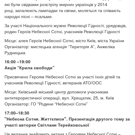
які були свідками розстрілу мирних українців у 2014
році, запалюють лампадки та свічки, моляться та співають
народні пісні – псальми.
За участі Національного музею Революції Гідності, урядовців,
родин Героїв Небесної Сотні, учасників Революції Гідності
Місце: алея Героїв Небесної Сотні, місто Київ, міста України
Організатор: мистецька агенція “Територія А”, Анжеліка
Рудницька
16:00 –19:00
Акція “Крила свободи”
Присвячено Героям Небесної Сотні за участі їхніх дітей та
учасників Революції Гідності, ветеранів АТО/ООС
Місце: Київський міський центр допомоги учасникам
антитерористичної операції, вул. Хрещатик, 25, м. Київ
Організатор: ГО "Родини “Небесної Сотні”
17:00–18:30
"Небесна Сотня. Життєписи". Презентація другого тому за
участі авторки Світлани Терейковської
Це видання знайомить читача з Героями Небесної Сотні –