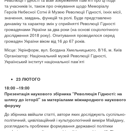
Революції Гідності та візій збереження пам’яті про ці події
та учасників їх, також про очікування щодо Меморіалу
Героїв Небесної Сотні й Музею Революції Гідності, їхніх місії,
значення, завдань, функцій та ролі. Буде представлено
динаміку та характер змін у сприйнятті Революції Гідності
громадянами України за два роки (на основі соціологічного
дослідження 2018 року). Опитування проводилося серед
громадян України віком від 16 до 67 років.
Місце: Укрінформ, вул. Богдана Хмельницького, 8/16, м. Київ
Організатор: Національний музей Революції Гідності,
Український інститут національної пам’яті
23 ЛЮТОГО
18:00 –19:00
Презентація наукового збірника “Революція Гідності: на
шляху до історії” за матеріалами міжнародного наукового
форуму
До збірника ввійшли статті, автори яких досліджують суспільно-
політичний, цивілізаційний і культурологічний виміри Майдану,
розглядають проблеми формування державної політики