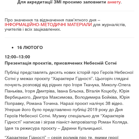
Для акредитації ЗМІ просимо заповнити
анкету
.
Про значення та відзначення пам'ятного дня –
ІНФОРМАЦІЙНО-МЕТОДИЧНІ МАТЕРІАЛИ
для журналістів,
учителів і всіх зацікавлених.
16 ЛЮТОГО
12:00–13:00
Презентація проєктів, присвячених Небесній Сотні
Публіці представлять десять нових історій про Героїв Небесної
Сотні у межах проєкту “Характери Гідності”. Цьогоріч глядачі
почують розповіді від рідних про Ігоря Ткачука, Миколу-Олега
Паньківа, Ігоря Дмитріва, Івана Бльока, Віталія Коцюбу, Юрія
Вербицького, Дмитра Максимова, Володимира Бойківа, Юрія
Поправку, Романа Точина. Наразі проєкт налічує 38 відео.
Уперше його було представлено публіці 2019 року до Дня
Героїв Небесної Сотні. Музику спеціально для “Характерів
Гідності” написав і зіграв піаніст-імпровізатор Роман Коляда.
Ідея та режисура проєкту – Дарини Кульчицької.
“Характери Гідності” – серія роликів про те, якими герої