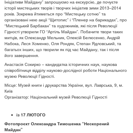
Ініціативи Майдану” запрошуємо на екскурсію, де почуєте
історії мистецьких творів і творчих ініціатив зими 2013–2014
років. Зокрема йтиметься про “Мистецьку сотню” та
організовані нею акції “Щитопис” і “Пленер на барикадах”, про
“Мистецький Барбакан” та художників, які після Революції
Гідності утворили ГО “Артіль Майдан”. Побачите твори таких
митців, як Олександр Мельник, Олексій Белюсенко, Андрій
Набока, Леся Хоменко, Оля Рондяк, Степан Ядловський, та
багатьох інших, що творили як під час Майдану, так і після
його завершення.
Анастасія Сокирко – кандидатка історичних наук, наукова
співробітниця відділу науково-дослідної роботи Національного
музею Революції Гідності.
Місце: Музей книги і друкарства України, вул. Лаврська, 9, м.
Київ
Організатор: Національний музей Революції Гідності
із 17 ЛЮТОГО
Фотопроєкт Олександра Тимошенка “Нескорений
Майдан”