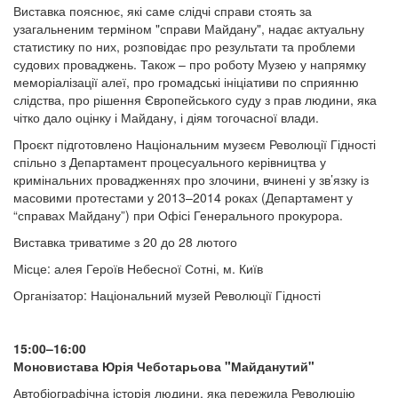
Виставка пояснює, які саме слідчі справи стоять за
узагальненим терміном "справи Майдану", надає актуальну
статистику по них, розповідає про результати та проблеми
судових проваджень. Також – про роботу Музею у напрямку
меморіалізації алеї, про громадські ініціативи по сприянню
слідства, про рішення Європейського суду з прав людини, яка
чітко дало оцінку і Майдану, і діям тогочасної влади.
Проєкт підготовлено Національним музеєм Революції Гідності
спільно з Департамент процесуального керівництва у
кримінальних провадженнях про злочини, вчинені у зв’язку із
масовими протестами у 2013–2014 роках (Департамент у
“справах Майдану”) при Офісі Генерального прокурора.
Виставка триватиме з 20 до 28 лютого
Місце: алея Героїв Небесної Сотні, м. Київ
Організатор: Національний музей Революції Гідності
15:00–16:00
Моновистава Юрія Чеботарьова "Майданутий"
Автобіографічна історія людини, яка пережила Революцію