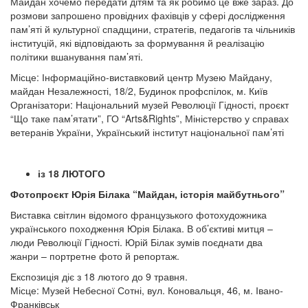
Майдан хочемо передати дітям та як робимо це вже зараз. До
розмови запрошено провідних фахівців у сфері дослідження
пам’яті й культурної спадщини, стратегів, педагогів та чільників
інституцій, які відповідають за формування й реалізацію
політики вшанування пам’яті.
Місце: Інформаційно-виставковий центр Музею Майдану,
майдан Незалежності, 18/2, Будинок профспілок, м. Київ
Організатори: Національний музей Революції Гідності, проєкт
“Що таке пам’ятати”, ГО “Arts&Rights”, Міністерство у справах
ветеранів України, Український інститут національної пам’яті
із 18 ЛЮТОГО
Фотопроєкт Юрія Білака “Май
дан, історія майбутнього”
Виставка світлин відомого французького фотохудожника
українського походження Юрія Білака. В об’єктиві митця –
люди Революції Гідності. Юрій Білак зумів поєднати два
жанри – портретне фото й репортаж.
Експозиція діє з 18 лютого до 9 травня.
Місце: Музей Небесної Сотні, вул. Коновальця, 46, м. Івано-
Франківськ