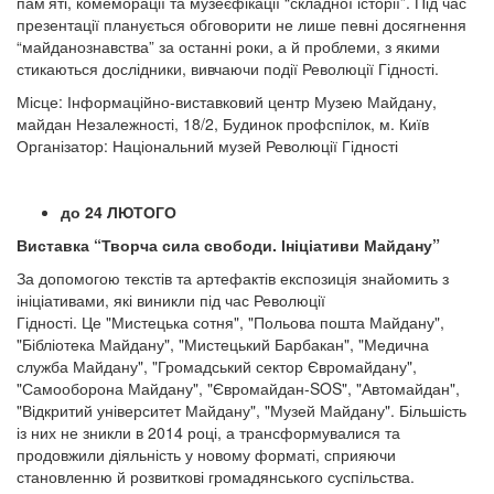
пам’яті, комеморації та музеєфікації “складної історії”. Під час
презентації планується обговорити не лише певні досягнення
“майданознавства” за останні роки, а й проблеми, з якими
стикаються дослідники, вивчаючи події Революції Гідності.
Місце: Інформаційно-виставковий центр Музею Майдану,
майдан Незалежності, 18/2, Будинок профспілок, м. Київ
Організатор: Національний музей Революції Гідності
до 24 ЛЮТОГО
Виставка “Творча сила свободи. Ініціативи Майдану”
За допомогою текстів та артефактів експозиція знайомить з
ініціативами, які виникли під час Революції
Гідності. Це "Мистецька сотня", "Польова пошта Майдану",
"Бібліотека Майдану", "Мистецький Барбакан", "Медична
служба Майдану", "Громадський сектор Євромайдану",
"Самооборона Майдану", "Євромайдан-SOS", "Автомайдан",
"Відкритий університет Майдану", "Музей Майдану". Більшість
із них не зникли в 2014 році, а трансформувалися та
продовжили діяльність у новому форматі, сприяючи
становленню й розвиткові громадянського суспільства.