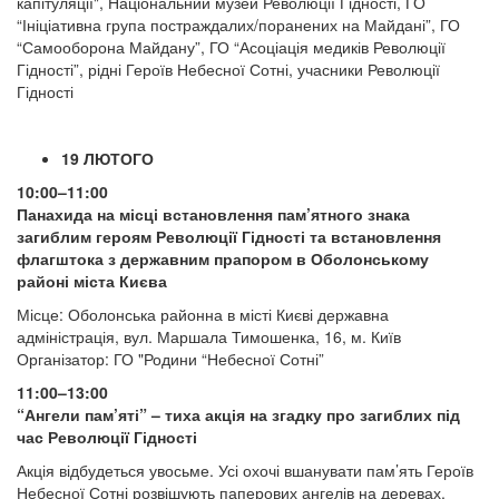
капітуляції", Національний музей Революції Гідності, ГО
“Ініціативна група постраждалих/поранених на Майдані”, ГО
“Самооборона Майдану”, ГО “Асоціація медиків Революції
Гідності”, рідні Героїв Небесної Сотні, учасники Революції
Гідності
19 ЛЮТОГО
10:00–11:00
Панахида на місці встановлення пам’ятного знака
загиблим героям Революції Гідності та встановлення
флагштока з державним прапором в Оболонському
районі міста Києва
Місце: Оболонська районна в місті Києві державна
адміністрація, вул. Маршала Тимошенка, 16, м. Київ
Організатор: ГО "Родини “Небесної Сотні”
11:00–13:00
“Ангели пам’яті” – тиха акція на згадку про загиблих під
час Революції Гідності
Акція відбудеться увосьме. Усі охочі вшанувати пам’ять Героїв
Небесної Сотні розвішують паперових ангелів на деревах,