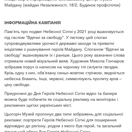
Майдану (майдан Незалежності, 18/2, Будинок профспілок)
ІНФОРМАЦІЙНА КАМПАНІЯ
Пам'ять про подвиг Небесної Сотні у 2021 році вшановується
під гаслом "Вдячні за свободу". У лютому цей слоган
супроводжуватиме урочисті державні заходи та приватні
ініціативи з ушанування героїв Майдану. Слоганом “Вдячні за
свободу” вшановували їх і раніше. Цього року зазначені слова
отримали новий візуальний вияв. Художник Микола Гончаров
зобразив поруч із написом на чорному тлі силуети гвоздик.
Крізь одну з них, обв’язану синьо-жовтою стрічкою, видніється
небесна блакить. Інші, червоні, символізують пролиту кров –
ціну свободи.
Приурочені до Дня Героїв Небесної Сотні відео та банери
можна буде побачити як соціальну рекламу на моніторах і
рекламних щитах українських міст.
Цьогоріч Музей пропонує два типи зображень для соціальної
реклами: портрети Героїв Небесної Сотні для поширення
відповідно до регіону, родом з якого був герой, та загальний
візуальний образ Дня Героїв Небесної Сотні.