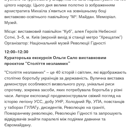
цілого народу. Цього дня велике полотно із зображенням
архистратига Михаїла з’явиться на зовнішньому боці
виставково-освітнього павільйону “М³: Майдан. Меморіал.
Музей.
Місце: виставковий павільйон “Куб”, алея Героїв Небесної
Сотні, 3–5, м. Київ (верхній вихід зі станції метро “Хрещатик”)
Організатор: Національний музей Революції Гідності
12:00–12:30
Кураторська екскурсія Ольги Сало виставковим
проєктом “Століття незламних”
"Століття незламних" – це 40 історій і світлин, які відображають
столітню боротьбу українців за державність. Вулична виставка
демонструє особливості визвольного руху, унікальні риси
спротиву, зокрема засоби, яких потребувала боротьба у різні
часи. Автори експозиції продемонстрували свіжий погляд на
історію легіону УСС, добу УНР, Холодний Яр, УПА, повстанців
у таборах ГУЛАГу, дисидентів, Революцію на граніті,
Помаранчеву революцію, Революцію Гідності та запрошують
відвідувачів знайти паралелі між подіями давнини та
Євромайдану.