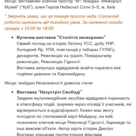
Місце: виставково-освітній простір “М³: Майдан. Меморіал.
Музей” (“Куб”), алея Героїв Небесної Сотні 3–5, м. Київ
* Зверніть увагу, що ця локація просто неба і її розклад
роботи залежить від погодних умов. За належної погоди
працює з 10:00 до 18:00.
Вулична виставка "Століття нескорених”
Свіжий погляд на історію Легіону УСС, добу УНР,
Холодний Яр, УПА, повстанців у таборах ГУЛАГу,
дисидентів, Революцію на граніті, Помаранчеву
революцію, Революцію Гідності.
Виставка запрошує відвідувачів знайти паралелі між
подіями давнини та Євромайдану.
Місце: майдані Незалежності довкола стели
Виставка “Назустріч Свободі”
Завдяки мультимедійним засобам відвідувачі поринають
в атмосферу подій, зокрема через оповіді її учасників, які
відтворюються в аудіоформаті. Кожен має змогу
походити по стилізованій карті Майдану, на якій
позначено ключові місця Революції Гідності, барикади та
інші важливі об'єкти. Автор карти історик Дмитро
Вортман упродовж протистояння фіксував