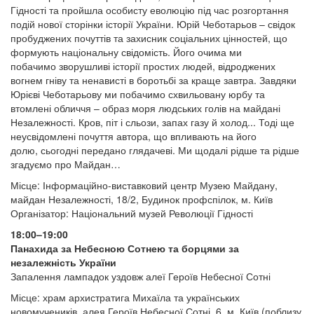
Гідності та пройшла особисту еволюцію під час розгортання
подій нової сторінки історії України. Юрій Чеботарьов – свідок
пробуджених почуттів та захисник соціальних цінностей, що
формують національну свідомість. Його очима ми
побачимо зворушливі історії простих людей, відроджених
вогнем гніву та ненависті в боротьбі за краще завтра. Завдяки
Юрієві Чеботарьову ми побачимо схвильовану юрбу та
втомлені обличчя – образ моря людських голів на майдані
Незалежності. Кров, піт і сльози, запах газу й холод... Тоді ще
неусвідомлені почуття автора, що впливають на його
долю, сьогодні передано глядачеві. Ми щодалі рідше та рідше
згадуємо про Майдан…
Місце: Інформаційно-виставковий центр Музею Майдану,
майдан Незалежності, 18/2, Будинок профспілок, м. Київ
Організатор: Національний музей Революції Гідності
18:00–19:00
Панахида за Небесною Сотнею та борцями за
незалежність України
Запалення лампадок уздовж алеї Героїв Небесної Сотні
Місце: храм архистратига Михаїла та українських
новомучеників, алея Героїв Небесної Сотні, 6, м. Київ (поблизу