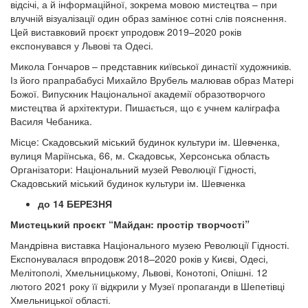
відсічі, а й інформаційної, зокрема мовою мистецтва – при
влучній візуалізації один образ замінює сотні слів пояснення.
Цей виставковий проєкт упродовж 2019–2020 років
експонувався у Львові та Одесі.
Микола Гончаров – представник київської династії художників.
Із його прапрабабусі Михайло Врубель малював образ Матері
Божої. Випускник Національної академії образотворчого
мистецтва й архітектури. Пишається, що є учнем каліграфа
Василя Чебаника.
Місце: Скадовський міський будинок культури ім. Шевченка,
вулиця Маріїнська, 66, м. Скадовськ, Херсонська область
Організатори: Національний музей Революції Гідності,
Скадовський міський будинок культури ім. Шевченка
до 14 БЕРЕЗНЯ
Мистецький проєкт “Майдан: простір творчості”
Мандрівна виставка Національного музею Революції Гідності.
Експонувалася впродовж 2018–2020 років у Києві, Одесі,
Мелітополі, Хмельницькому, Львові, Конотопі, Опішні. 12
лютого 2021 року її відкрили у Музеї пропаганди в Шепетівці
Хмельницької області.