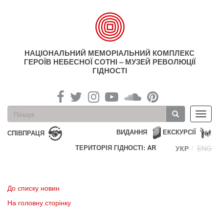
Перейти
до
основного
матеріалу
НАЦІОНАЛЬНИЙ МЕМОРІАЛЬНИЙ КОМПЛЕКС
ГЕРОЇВ НЕБЕСНОЇ СОТНІ – МУЗЕЙ РЕВОЛЮЦІЇ
ГІДНОСТІ
Пошукова
Toggl
форма
navig
Пошук
ВИДАННЯ
ЕКСКУРСІЇ
СПІВПРАЦЯ
ТЕРИТОРІЯ ГІДНОСТІ: AR
УКР
ENG
До списку новин
На головну сторінку