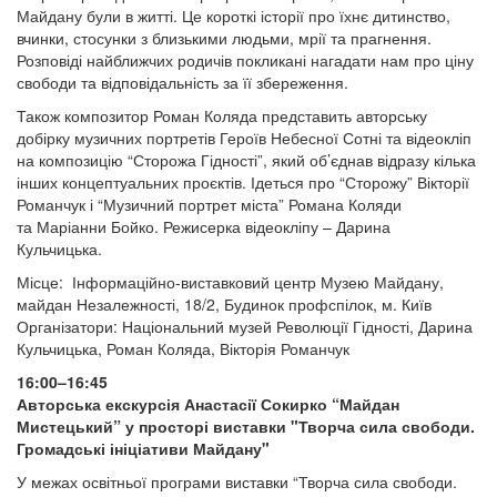
Майдану були в житті. Це короткі історії про їхнє дитинство,
вчинки, стосунки з близькими людьми, мрії та прагнення.
Розповіді найближчих родичів покликані нагадати нам про ціну
свободи та відповідальність за її збереження.
Також композитор Роман Коляда представить авторську
добірку музичних портретів Героїв Небесної Сотні та відеокліп
на композицію “Сторожа Гідності”, який об’єднав відразу кілька
інших концептуальних проєктів. Ідеться про “Сторожу” Вікторії
Романчук і “Музичний портрет міста” Романа Коляди
та Маріанни Бойко. Режисерка відеокліпу – Дарина
Кульчицька.
Місце: Інформаційно-виставковий центр Музею Майдану,
майдан Незалежності, 18/2, Будинок профспілок, м. Київ
Організатори: Національний музей Революції Гідності, Дарина
Кульчицька, Роман Коляда, Вікторія Романчук
16:00–16:45
Авторська екскурсія Анастасії Сокирко “Майдан
Мистецький” у просторі виставки "Творча сила свободи.
Громадські ініціативи Майдану"
У межах освітньої програми виставки “Творча сила свободи.