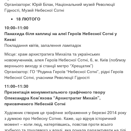
Організатори: Юрій Білак, Національний музей Революції
Гідності, Музей Небесної Сотні
18 ЛЮТОГО
10:00–11:00
Панахида біля каплиці на алеї Героїв Небесної Сотні у
Києві
Покладання квітів, запалення лампадок
Місце: храм архистратига Михаїла та українських
новомучеників, алея Героїв Небесної Сотні, 6, м. Київ (поблизу
верхнього виходу зі станції метро “Хрещатик”)
Організатор: ГО “Родина Героїв “Небесної Сотні”, рідні Героїв
Небесної Сотні, учасники Революції Гідності
11:00–11:30
Презентація монументального графічного твору
Олександра Ком’яхова “Архистратиг Михаїл”,
присвяченого Небесній Сотні
Художник створив це графічне зображення у березні 2014 року
з думкою про Небесну Сотню. Каже, що відчув історичний
момент – коли люд, натерпівшись, повстав проти всього
згубного та трухлявого у владі, яка почала паразитувати на тілі