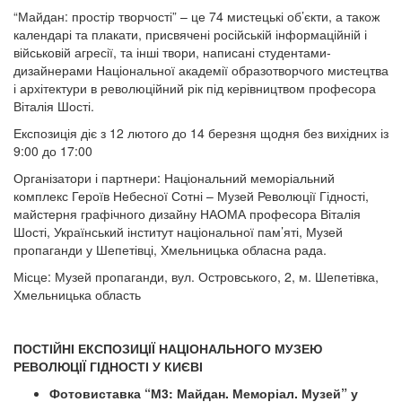
“Майдан: простір творчості” – це 74 мистецькі об’єкти, а також
календарі та плакати, присвячені російській інформаційній і
військовій агресії, та інші твори, написані студентами-
дизайнерами Національної академії образотворчого мистецтва
і архітектури в революційний рік під керівництвом професора
Віталія Шості.
Експозиція діє з 12 лютого до 14 березня щодня без вихідних із
9:00 до 17:00
Організатори і партнери: Національний меморіальний
комплекс Героїв Небесної Сотні – Музей Революції Гідності,
майстерня графічного дизайну НАОМА професора Віталія
Шості, Український інститут національної пам’яті, Музей
пропаганди у Шепетівці, Хмельницька обласна рада.
Місце: Музей пропаганди, вул. Островського, 2, м. Шепетівка,
Хмельницька область
ПОСТІЙНІ ЕКСПОЗИЦІЇ НАЦІОНАЛЬНОГО МУЗЕЮ
РЕВОЛЮЦІЇ ГІДНОСТІ У КИЄВІ
Фотовиставка “М3: Майдан. Меморіал. Музей” у