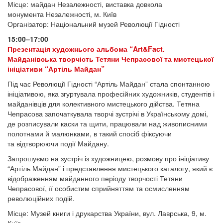
Місце: майдан Незалежності, виставка довкола
монумента Незалежності, м. Київ
Організатор: Національний музей Революції Гідності
15:00–17:00
Презентація художнього альбома “Art&Fact.
Майданівська творчість Тетяни Чепрасової та мистецької
ініціативи “Артіль Майдан”
Під час Революції Гідності “Артіль Майдан” стала спонтанною
ініціативою, яка згуртувала професійних художників, студентів і
майданівців для колективного мистецького дійства. Тетяна
Чепрасова започаткувала творчі зустрічі в Українському домі,
де розписували каски та щити, працювали над живописними
полотнами й малюнками, в такий спосіб фіксуючи
та відтворюючи події Майдану.
Запрошуємо на зустріч із художницею, розмову про ініціативу
“Артіль Майдан” і представлення мистецького каталогу, який є
відображенням майданного періоду творчості Тетяни
Чепрасової, її особистим сприйняттям та осмисленням
революційних подій.
Місце: Музей книги і друкарства України, вул. Лаврська, 9, м.