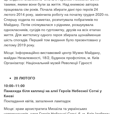
такими, якими вони були за життя. Над книжкою авторка
працювала сім років. Почала збирати дані про героїв 24
лютого 2014 року, закінчила роботу на початку грудня 2020-го.
Спершу ходила по наметах, розпитувала побратимів по
Майдану. Потім спілкувалася з рідними, розшукувала
однокласників, сусідів по гуртожитку, друзів на всіх етапах
життя. Для життєпису одного героя збирала щонайменше
шість спогадів. Перший том видання було презентовано у
лютому 2019 року.
Місце: Інформаційно-виставковий центр Музею Майдану,
майдан Незалежності, 18/2, Будинок профспілок, м. Київ
Організатор: Національний музей Революції Гідності
20 ЛЮТОГО
10:00–11:00
Панахида біля каплиці на алеї Героїв Небесної Сотні у
Києві
Покладання квітів, запалення лампадок
Місце: храм архистратига Михаїла та українських
новомучеників, алея Героїв Небесної Сотні, 6, м. Київ (поблизу