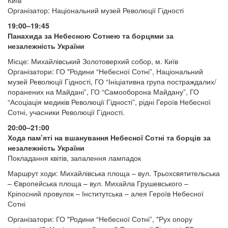
Київ
Організатор: Національний музей Революції Гідності
19:00–19:45
Панахида за Небесною Сотнею та борцями за
незалежність України
Місце: Михайлівський Золотоверхий собор, м. Київ
Організатори: ГО "Родини “Небесної Сотні”, Національний
музей Революції Гідності, ГО “Ініціативна група постраждалих/
поранених на Майдані”, ГО “Самооборона Майдану”, ГО
“Асоціація медиків Революції Гідності”, рідні Героїв Небесної
Сотні, учасники Революції Гідності.
20:00–21:00
Хода пам’яті на вшанування Небесної Сотні та борців за
незалежність України
Покладання квітів, запалення лампадок
Маршрут ходи: Михайлівська площа – вул. Трьохсвятительська
– Європейська площа – вул. Михайла Грушевського –
Кріпосний провулок – Інститутська – алея Героїв Небесної
Сотні
Організатори: ГО "Родини “Небесної Сотні”, "Рух опору