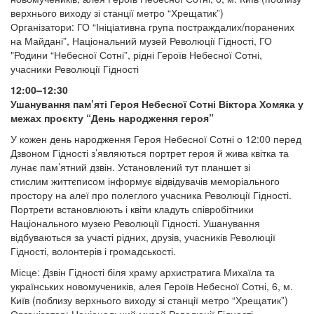
верхнього виходу зі станції метро “Хрещатик”)
Організатори: ГО “Ініціативна група постраждалих/поранених
на Майдані”, Національний музей Революції Гідності, ГО
"Родини “Небесної Сотні”, рідні Героїв Небесної Сотні,
учасники Революції Гідності
12:00–12:30
Ушанування пам’яті Героя Небесної Сотні Віктора Хомяка у
межах проєкту “День народження героя”
У кожен день народження Героя Небесної Сотні о 12:00 перед
Дзвоном Гідності з’являються портрет героя й жива квітка та
лунає пам’ятний дзвін. Установлений тут планшет зі
стислим життєписом інформує відвідувачів меморіального
простору на алеї про полеглого учасника Революції Гідності.
Портрети встановлюють і квіти кладуть співробітники
Національного музею Революції Гідності. Ушанування
відбуваються за участі рідних, друзів, учасників Революції
Гідності, волонтерів і громадськості.
Місце: Дзвін Гідності біля храму архистратига Михаїла та
українських новомучеників, алея Героїв Небесної Сотні, 6, м.
Київ (поблизу верхнього виходу зі станції метро “Хрещатик”)