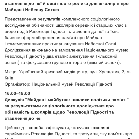
ставлення до неї й освітнього ролика для школярів про
Майдан і Небесну Сотню
Представлення результатів комплексного соціологічного
дослідження обізнаності школярів середніх і старших класів
щодо подій Революції Гідності, ставлення до неї та їхнє
бачення форм збереження пам’яті про Майдан
і комеморативних практик ушанування Небесної Сотні.
Дослідження виконано на замовлення Національного музею
Революції Гідності у два етапи: анкетування (кількісний
аспект) та фокусоване групове інтерв'ю (якісний аспект).
Місце: Український кризовий медіацентр, вул. Хрещатик, 2, м.
Київ
Організатор: Національний музей Революції Гідності
16:00–18:00
Дискусія “Майдан і майбутнє: виклики політики пам’яті”
за результатами соціологічного дослідження про
обізнаність школярів щодо Революції Гідності та
ставлення до неї
Цей захід – спроба зафіксувати, як сучасні школярі
сприймають Революцію Гідності, та зрозуміти, яку пам’ять про