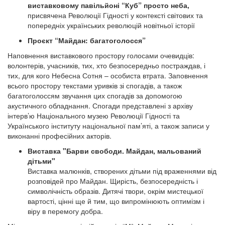
виставковому павільйоні “Куб” просто неба,
присвячена Революції Гідності у контексті світових та
попередніх українських революцій новітньої історії
Проєкт “Майдан: багатоголосся”
Наповнення виставкового простору голосами очевидців:
волонтерів, учасників, тих, хто безпосередньо постраждав, і
тих, для кого Небесна Сотня – особиста втрата. Заповнення
всього простору текстами уривків зі спогадів, а також
багатоголоссям звучання цих спогадів за допомогою
акустичного обладнання. Спогади представлені з архіву
інтерв’ю Національного музею Революції Гідності та
Українського інституту національної пам’яті, а також записи у
виконанні професійних акторів.
Виставка "Барви свободи. Майдан, мальований
дітьми"
Виставка малюнків, створених дітьми під враженнями від
розповідей про Майдан. Щирість, безпосередність і
символічність образів. Дитячі твори, окрім мистецької
вартості, цінні ще й тим, що випромінюють оптимізм і
віру в перемогу добра.