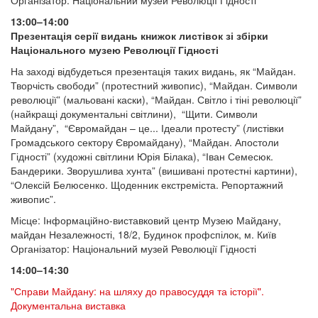
Організатор: Національний музей Революції Гідності
13:00–14:00
Презентація серії видань книжок листівок зі збірки
Національного музею Революції Гідності
На заході відбудеться презентація таких видань, як “Майдан.
Творчість свободи” (протестний живопис), “Майдан. Символи
революції” (мальовані каски), “Майдан. Світло і тіні революції”
(найкращі документальні світлини), “Щити. Символи
Майдану”, “Євромайдан – це... Ідеали протесту” (листівки
Громадського сектору Євромайдану), “Майдан. Апостоли
Гідності” (художні світлини Юрія Білака), “Іван Семесюк.
Бандерики. Зворушлива хунта” (вишивані протестні картини),
“Олексій Белюсенко. Щоденник екстреміста. Репортажний
живопис”.
Місце: Інформаційно-виставковий центр Музею Майдану,
майдан Незалежності, 18/2, Будинок профспілок, м. Київ
Організатор: Національний музей Революції Гідності
14:00–14:30
"Справи Майдану: на шляху до правосуддя та історії".
Документальна виставка