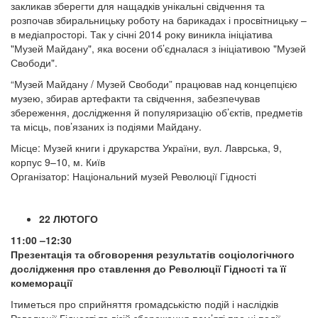
закликав зберегти для нащадків унікальні свідчення та
розпочав збиральницьку роботу на барикадах і просвітницьку –
в медіапросторі. Так у січні 2014 року виникла ініціатива
"Музей Майдану", яка восени об’єдналася з ініціативою "Музей
Свободи".
“Музей Майдану / Музей Свободи” працював над концепцією
музею, збирав артефакти та свідчення, забезпечував
збереження, дослідження й популяризацію об’єктів, предметів
та місць, пов’язаних із подіями Майдану.
Місце: Музей книги і друкарства України, вул. Лаврська, 9,
корпус 9–10, м. Київ
Організатор: Національний музей Революції Гідності
22 ЛЮТОГО
11:00 –12:30
Презентація та обговорення результатів соціологічного
дослідження про ставлення до Революції Гідності та її
комеморації
Ітиметься про сприйняття громадськістю подій і наслідків