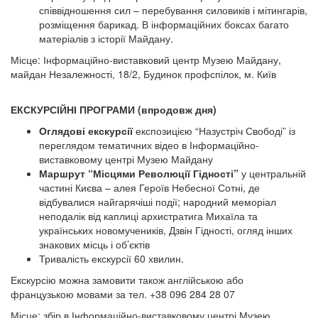
співвідношення сил – перебування силовиків і мітингарів,
розміщення барикад. В інформаційних боксах багато
матеріалів з історії Майдану.
Місце: Інформаційно-виставковий центр Музею Майдану,
майдан Незалежності, 18/2, Будинок профспілок, м. Київ
ЕКСКУРСІЙНІ ПРОГРАМИ (впродовж дня)
Оглядові екскурсії
експозицією “Назустріч Свободі” із
переглядом тематичних відео в Інформаційно-
виставковому центрі Музею Майдану
Маршрут “Місцями Революції Гідності”
у центральній
частині Києва – алея Героїв Небесної Сотні, де
відбувалися найгарячіші події; народний меморіал
неподалік від каплиці архистратига Михаїла та
українських новомучеників, Дзвін Гідності, огляд інших
знакових місць і об’єктів
Тривалість екскурсії 60 хвилин.
Екскурсію можна замовити також англійською або
французькою мовами за тел. +38 096 284 28 07
Місце: збір в Інформаційно-виставковому центрі Музею