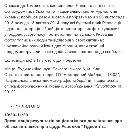
Олександр Тимошенко, киянин, член Національної спілки
фотохудожників України та Національної спілки журналістів
України, пройшов разом зі своїми побратимами з 26 листопада
2013 року до 18 лютого 2014 року всі буремні події Революції
Гідності. І як професійний фоторепортер, і як фотохудожник
упродовж усього часу протистояння на вулицях Києва вів
фотолітопис цих подій та відтворив у своїх світлинах
надзвичайно важкий іспит для України, коли українці
продемонстрували свою гідність і своє прагнення до свободи.
Експозиція діє: з 17 лютого до 7 березня
Місце: Будинок кіно, вул. Саксаганського 6, м. Київ
Організатори та партнери: ГО “Нескорений Майдан – 18.02”,
Національна спілка кінематографістів України, Національна
спілка фотохудожників України, артоб’єднання “Kyivphotos-Hall
2012”.
17 ЛЮТОГО
10:30–11:30
Презентація результатів соціологічного дослідження про
обізнаність школярів щодо Революції Гідності та