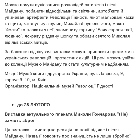
Можна почути аудіозаписи розповідей активістів і пісні
Майдану, побачити відеофільми та світлини, артоб’єкти й
упізнавані артефакти Революції Гідності, як-от мальовані каски
та щити, катапульту з вулиці МихайлаГрушевського, макет
"йолки" та плакати з неї, знамениту картину “Бачу справи твої,
людино”, яскраву різдвяну шопку та образи святого Миколая
від львівських митців.
За бажання відвідувачі виставки можуть приносити предмети з
українських революцій і протестних акцій. Ці речі можуть увійти
до колекції Музею Майдану та стати культурним надбанням.
Місце: Музей книги і друкарства України, вул. Лаврська, 9,
корпус 9–10, м. Київ
Організатор: Національний музей Революції Гідності
до 28 ЛЮТОГО
Виставка актуального плаката Миколи Гончарова “(Не)
замість зброї”
Ця виставка – мистецька реакція на події під час і після
Майдану. Назва її говорить про значущість не лише збройної