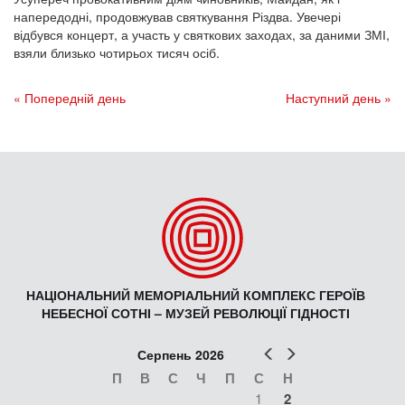
напередодні, продовжував святкування Різдва. Увечері
відбувся концерт, а участь у святкових заходах, за даними ЗМІ,
взяли близько чотирьох тисяч осіб.
« Попередній день
Наступний день »
НАЦІОНАЛЬНИЙ МЕМОРІАЛЬНИЙ КОМПЛЕКС ГЕРОЇВ
НЕБЕСНОЇ СОТНІ – МУЗЕЙ РЕВОЛЮЦІЇ ГІДНОСТІ
Попер
Наст
Серпень 2026
П
В
С
Ч
П
С
Н
1
2