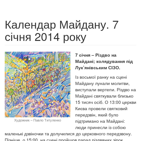
Календар Майдану. 7
січня 2014 року
7 січня – Різдво на
Майдані; колядування під
Лук’янівським СІЗО.
Із восьмої ранку на сцені
Майдану лунали молитви,
виступали вертепи. Різдво на
Майдані святкували близько
15 тисяч осіб. О 13:00 церкви
Києва провели святковий
передзвін, який було
Художник – Павло Титуленко
підтримано на Майдані:
люди принесли із собою
маленькі дзвіночки та долучилися до церковного передзвону.
Пізніше, о 15:00, на сцені пройшов парад різдвяних зірок.