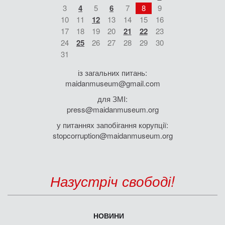
3
4
5
6
7
8
9
10
11
12
13
14
15
16
17
18
19
20
21
22
23
24
25
26
27
28
29
30
31
із загальних питань:
maidanmuseum@gmail.com
для ЗМІ:
press@maidanmuseum.org
у питаннях запобігання корупції:
stopcorruption@maidanmuseum.org
Назустріч свободі!
НОВИНИ