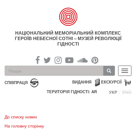
Перейти
до
основного
матеріалу
НАЦІОНАЛЬНИЙ МЕМОРІАЛЬНИЙ КОМПЛЕКС
ГЕРОЇВ НЕБЕСНОЇ СОТНІ – МУЗЕЙ РЕВОЛЮЦІЇ
ГІДНОСТІ
Пошукова
Toggl
форма
navig
Пошук
ВИДАННЯ
ЕКСКУРСІЇ
СПІВПРАЦЯ
ТЕРИТОРІЯ ГІДНОСТІ: AR
УКР
ENG
До списку новин
На головну сторінку