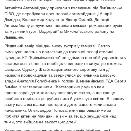
Активісти Автомайдану приїхали з колядками під Лук’янівське
СІЗО, де перебували арештовані автомайданівці Андрій
Дзиндзя, Володимир Кадура та Віктор Смалій. До акції
Автомайдану долучилися активісти кількох громадських рухів
та музичний гурт "Водограй" із Миколаївського району на
Львівщині.
Різдвяний вечір Майдан знову зустрів у темряві. Світло
вимкнули навіть на прилеглих до головної площі столиці
вулицях. КП "Київміськсвітло" повідомило про збій управління у
системі освітлення та пообіцяло виправити ситуацію якомога
швидше. Однак у Штабі національного спротиву такі дії
назвали провокаціями та звернулися до чільника київської
влади Анатолія Голубченка й голови Шевченківської РДА Сергія
Зиміна із застереженням: "Категорично радимо вам
просто зараз дати команду повернути світло, а ще краще
особисто приїхати до рубильника й увімкнути світло. В іншому
разі у вас є всі шанси повторити долю вашого колишнього
начальника Олександра Попова, який відповідатиме за
побиття дітей на Майдані, а ви –
за те, що знущалися над
тими, хто вийшов на захист цих дітей".
Усупереч провокативним діям чиновників, Майдан, як і