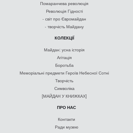
Помаранчева революція
Революція Гідності
- світ про Євромайдан
- творчість Майдану
КОЛЕКЦІЇ
Майдан: усна історія
Агітація
Боротьба
Меморіальні предмети Героїв Небесної Сотні
Творчість
Символіка
[МАЙДАН У КНИЖКАХ]
ПРО НАС
Контакти
Ради музею