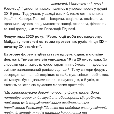
дискурсі,
Національний музей
Революції Гідності із низкою партнерів уперше провів у грудні
2019 року. Тоді участь у заході взяли близько сотні вчених з
України, Канади, Польщі – історики, соціологи, політологи,
правники, музеєзнавці, мистецтвознавці, етнологи, філософи
та інші дослідники теми Революції Гідності.
Фокус-тема 2020 року­: "Революції доби постмодерну:
Майдан у контексті світових протестних рухів кінця ХІХ –
початку ХХ століття".
Цьогоріч форум відбувається вдруге, однак в онлайн-
форматі. Триватиме він упродовж 19 та 20 листопада.
За
словами організаторів, через карантинні обмеження довелося
змінити запланований раніше сценарій. Тому спікери форуму
зосередяться на найгостріших та найактуальніших проблемах,
які можуть бути цікавими не лише науковцям, а й усім, хто
стежить за історією сучасних масових протестів.
“Ми запропонували доволі непросту фокус-тему. Вона
потребує широких дискусій та обговорень. Ці проблеми
пов’язано як із термінологічними особливостями
дослідження Революції Гідності та подібних явищ у світовій
новітній історії, так і з ширшим історичним та