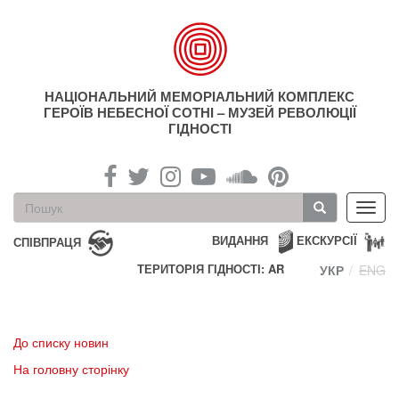
Перейти
до
основного
матеріалу
НАЦІОНАЛЬНИЙ МЕМОРІАЛЬНИЙ КОМПЛЕКС
ГЕРОЇВ НЕБЕСНОЇ СОТНІ – МУЗЕЙ РЕВОЛЮЦІЇ
ГІДНОСТІ
Пошукова
Toggl
форма
navig
Пошук
ВИДАННЯ
ЕКСКУРСІЇ
СПІВПРАЦЯ
ТЕРИТОРІЯ ГІДНОСТІ: AR
УКР
ENG
До списку новин
На головну сторінку