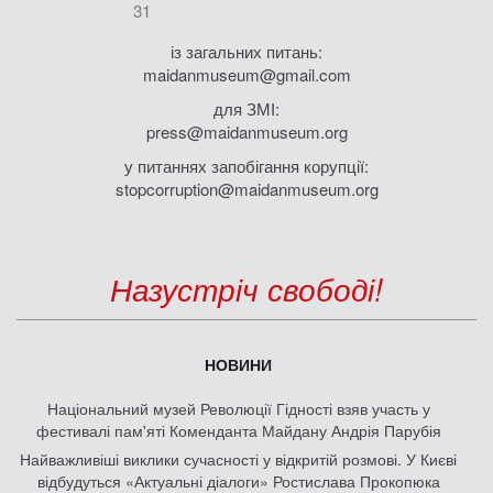
31
із загальних питань:
maidanmuseum@gmail.com
для ЗМІ:
press@maidanmuseum.org
у питаннях запобігання корупції:
stopcorruption@maidanmuseum.org
Назустріч свободі!
НОВИНИ
Національний музей Революції Гідності взяв участь у
фестивалі пам'яті Коменданта Майдану Андрія Парубія
Найважливіші виклики сучасності у відкритій розмові. У Києві
відбудуться «Актуальні діалоги» Ростислава Прокопюка