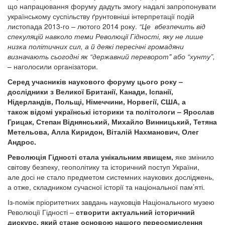
що напрацювання форуму дадуть змогу надалі запропонувати
українському суспільству ґрунтовніші інтерпретації подій
листопада 2013-го – лютого 2014 року.
“Це вбезпечить від
спекуляцій навколо теми Революції Гідності, яку не лише
низка політичних сил, а й деякі пересічні громадяни
визначають сьогодні як “державний переворот" або “хунту”,
– наголосили організатори.
Серед учасників наукового форуму цього року –
дослідники з Великої Британії, Канади, Іспанії,
Нідерландів, Польщі, Німеччини, Норвегії, США, а
також відомі українські історики та політологи – Ярослав
Грицак, Степан Віднянський, Михайло Винницький, Тетяна
Метельова, Алла Киридон, Віталій Нахманович, Олег
Андрос.
Революція Гідності стала унікальним явищем,
яке змінило
світову безпеку, геополітику та історичний поступ України,
але досі не стало предметом системних наукових досліджень,
а отже, складником сучасної історії та національної пам’яті.
Із-поміж пріоритетних завдань науковців Національного музею
Революції Гідності –
створити актуальний історичний
дискурс, який стане основою нашого переосмислення