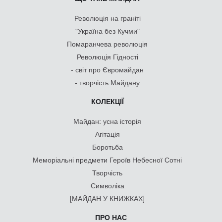
Революція на граніті
"Україна без Кучми"
Помаранчева революція
Революція Гідності
- світ про Євромайдан
- творчість Майдану
КОЛЕКЦІЇ
Майдан: усна історія
Агітація
Боротьба
Меморіальні предмети Героїв Небесної Сотні
Творчість
Символіка
[МАЙДАН У КНИЖКАХ]
ПРО НАС