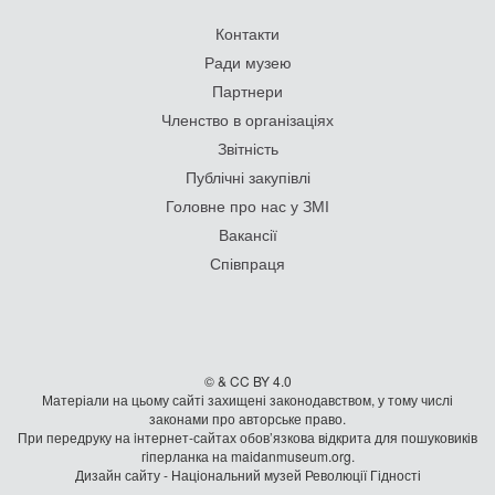
Контакти
Ради музею
Партнери
Членство в організаціях
Звітність
Публічні закупівлі
Головне про нас у ЗМІ
Вакансії
Співпраця
© & CC BY 4.0
Матеріали на цьому сайті захищені законодавством, у тому числі
законами про авторське право.
При передруку на iнтернет-сайтах обов’язкова відкрита для пошуковиків
гiперланка на maidanmuseum.org.
Дизайн сайту - Національний музей Революції Гідності