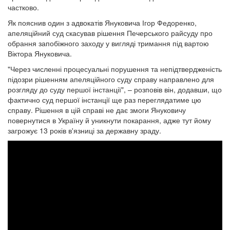
частково.
Як пояснив один з адвокатів Януковича Ігор Федоренко,
апеляційний суд скасував рішення Печерського райсуду про
обрання запобіжного заходу у вигляді тримання під вартою
Віктора Януковича.
"Через численні процесуальні порушення та непідтвердженість
підозри рішенням апеляційного суду справу направлено для
розгляду до суду першої інстанції",
– розповів він, додавши, що
фактично суд першої інстанції ще раз переглядатиме цю
справу. Рішення в цій справі не дає змоги Януковичу
повернутися в Україну й уникнути покарання, адже тут йому
загрожує 13 років в'язниці за державну зраду.