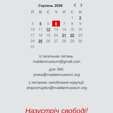
Попер
Наст
Серпень 2026
П
В
С
Ч
П
С
Н
1
2
3
4
5
6
7
8
9
10
11
12
13
14
15
16
17
18
19
20
21
22
23
24
25
26
27
28
29
30
31
із загальних питань:
maidanmuseum@gmail.com
для ЗМІ:
press@maidanmuseum.org
у питаннях запобігання корупції:
stopcorruption@maidanmuseum.org
Назустріч свободі!