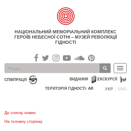
Перейти
до
основного
матеріалу
НАЦІОНАЛЬНИЙ МЕМОРІАЛЬНИЙ КОМПЛЕКС
ГЕРОЇВ НЕБЕСНОЇ СОТНІ – МУЗЕЙ РЕВОЛЮЦІЇ
ГІДНОСТІ
Пошукова
Toggl
форма
navig
Пошук
ВИДАННЯ
ЕКСКУРСІЇ
СПІВПРАЦЯ
ТЕРИТОРІЯ ГІДНОСТІ: AR
УКР
ENG
До списку новин
На головну сторінку