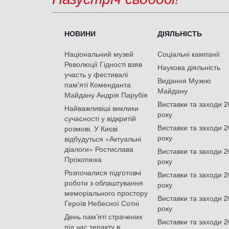
НОВИНИ
ДІЯЛЬНІСТЬ
Національний музей
Соціальні кампанії
Революції Гідності взяв
Наукова діяльність
участь у фестивалі
Видання Музею
пам'яті Коменданта
Майдану
Майдану Андрія Парубія
Виставки та заходи 
Найважливіші виклики
року
сучасності у відкритій
Виставки та заходи 
розмові. У Києві
року
відбудуться «Актуальні
діалоги» Ростислава
Виставки та заходи 
Прокопюка
року
Розпочалися підготовчі
Виставки та заходи 
роботи з облаштування
року
меморіального простору
Виставки та заходи 
Героїв Небесної Сотні
року
День памʼяті страчених
Виставки та заходи 
під час теракту в