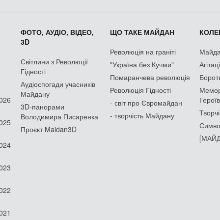
ФОТО, АУДІО, ВІДЕО,
ЩО ТАКЕ МАЙДАН
КОЛЕК
3D
Революція на граніті
Майдан
Світлини з Революції
"Україна без Кучми"
Агітац
Гідності
Помаранчева революція
Борот
Аудіоспогади учасників
Революція Гідності
Мемор
Майдану
2026
Героїв
- світ про Євромайдан
3D-панорами
Творчі
- творчість Майдану
Володимира Писаренка
2025
Симво
Проєкт Maidan3D
[МАЙД
2024
2023
2022
2021