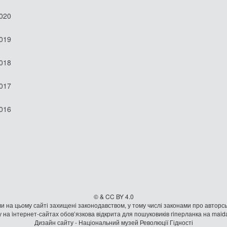
2020
2019
2018
2017
2016
© & CC BY 4.0
и на цьому сайті захищені законодавством, у тому числі законами про авторсь
 на iнтернет-сайтах обов’язкова відкрита для пошуковиків гiперланка на mai
Дизайн сайту - Національний музей Революції Гідності