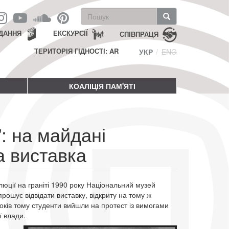
Пошукова
форма
Пошук
ДАННЯ
ЕКСКУРСІЇ
СПІВПРАЦЯ
ТЕРИТОРІЯ ГІДНОСТІ: AR
УКР
ENG
КОАЛІЦІЯ ПАМ'ЯТІ
”: на майдані
а виставка
люції на граніті 1990 року Національний музей
прошує відвідати виставку, відкриту на тому ж
років тому студенти вийшли на протест із вимогами
ї влади.