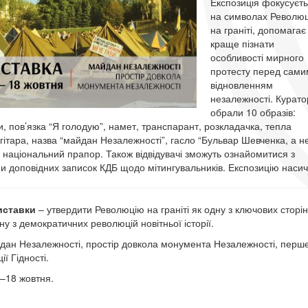
Експозиція фокусуєт
на символах Революц
на граніті, допомагає
краще пізнати
особливості мирного
протесту перед сами
відновленням
незалежності. Курато
обрали 10 образів:
и, пов’язка “Я голодую”, намет, транспарант, розкладачка, тепла
 гітара, назва “майдан Незалежності”, гасло “Бульвар Шевченка, а н
, національний прапор. Також відвідувачі зможуть ознайомитися з
и доповідних записок КДБ щодо мітингувальників. Експозицію наси
иставки
– утвердити Революцію на граніті як одну з ключових сторін
ну з демократичних революцій новітньої історії.
ан Незалежності, простір довкола монумента Незалежності, перше
ї Гідності.
–18 жовтня.