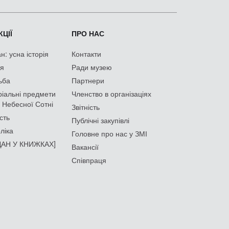
ЦІЇ
ПРО НАС
: усна історія
Контакти
ія
Ради музею
ьба
Партнери
іальні предмети
Членство в організаціях
 Небесної Сотні
Звітність
сть
Публічні закупівлі
ліка
Головне про нас у ЗМІ
АН У КНИЖКАХ]
Вакансії
Співпраця