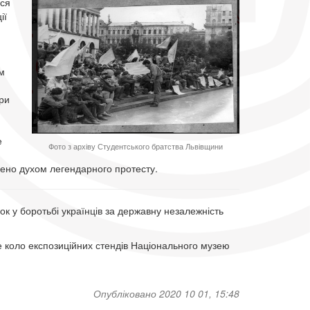
ься
ії
м
ри
е
Фото з архіву Студентського братства Львівщини
чено духом легендарного протесту.
ок у боротьбі українців за державну незалежність
 коло експозиційних стендів Національного музею
Опубліковано 2020 10 01, 15:48