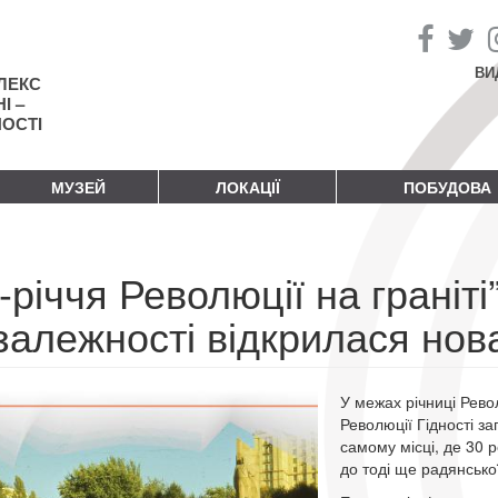
ВИ
ЛЕКС
І –
НОСТІ
МУЗЕЙ
ЛОКАЦІЇ
ПОБУДОВА
-річчя Революції на граніті
залежності відкрилася нов
У межах річниці Рево
Революції Гідності за
самому місці, де 30 
до тоді ще радянсько