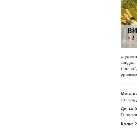
студент
ковдра,
Леніна”
уривкам
Мета в
та як од
Де:
майд
Революці
Коли:
2