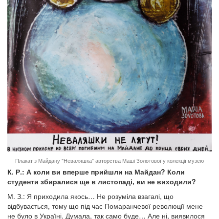
Плакат з Майдану "Неваляшка" авторства Маші Золотової у колекції музею
К. Р.: А коли ви вперше прийшли на Майдан? Коли
студенти збиралися ще в листопаді, ви не виходили?
М. З.: Я приходила якось… Не розуміла взагалі, що
відбувається, тому що під час Помаранчевої революції мене
не було в Україні. Думала, так само буде… Але ні, виявилося