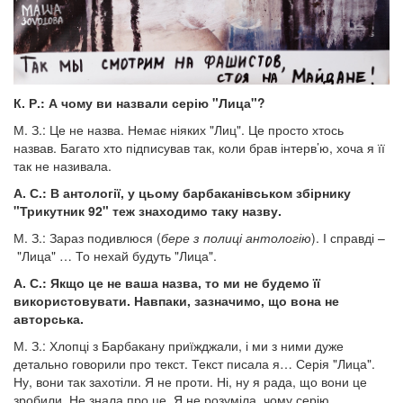
К. Р.: А чому ви назвали серію "Лица"?
М. З.: Це не назва. Немає ніяких "Лиц". Це просто хтось
назвав. Багато хто підписував так, коли брав інтерв’ю, хоча я її
так не називала.
А. С.: В антології, у цьому барбаканівськом збірнику
"Трикутник 92" теж знаходимо таку назву.
М. З.: Зараз подивлюся (
бере з полиці антологію
). І справді –
"Лица" … То нехай будуть "Лица".
А. С.: Якщо це не ваша назва, то ми не будемо її
використовувати. Навпаки, зазначимо, що вона не
авторська.
М. З.: Хлопці з Барбакану приїжджали, і ми з ними дуже
детально говорили про текст. Текст писала я… Серія "Лица".
Ну, вони так захотіли. Я не проти. Ні, ну я рада, що вони це
зробили. Не знала про це. Я не розуміла, чому серію