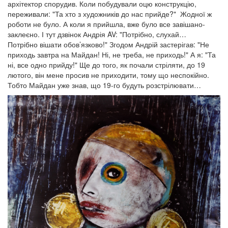
архітектор спорудив. Коли побудували оцю конструкцію,
переживали: "Та хто з художників до нас прийде?" Жодної ж
роботи не було. А коли я прийшла, вже було все завішано-
заклеєно. І тут дзвінок Андрія AV: "Потрібно, слухай…
Потрібно вішати обов’язково!" Згодом Андрій застерігав: "Не
приходь завтра на Майдан! Ні, не треба, не приходь!" А я: "Та
ні, все одно прийду!" Ще до того, як почали стріляти, до 19
лютого, він мене просив не приходити, тому що неспокійно.
Тобто Майдан уже знав, що 19-го будуть розстрілювати…