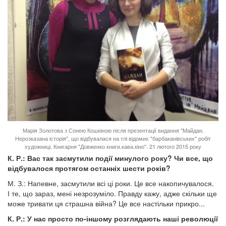
Марія Золотова з Сонею Кошкіною після презентації видання "Майдан.
Нерозказана історія", що відбувалася на тлі відомих "барбаканівських" робіт
художниці. Книгарня "Довженко книги.кава.кіно". 21 лютого 2015 року
К. Р.: Вас так засмутили події минулого року? Чи все, що
відбувалося протягом останніх шести років?
М. З.: Напевне, засмутили всі ці роки. Це все накопичувалося.
І те, що зараз, мені незрозуміло. Правду кажу, адже скільки ще
може тривати ця страшна війна? Це все настільки прикро...
К. Р.: У нас просто по-іншому розглядають наші революції