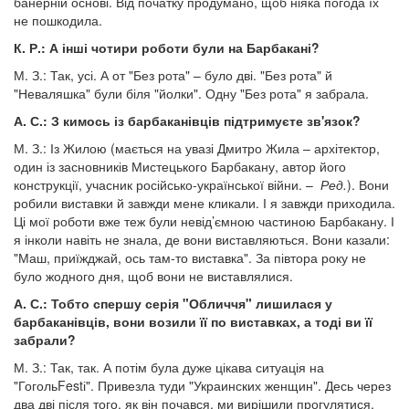
банерній основі. Від початку продумано, щоб ніяка погода їх
не пошкодила.
К. Р.: А інші чотири роботи були на Барбакані?
М. З.: Так, усі. А от "Без рота" – було дві. "Без рота" й
"Неваляшка" були біля "йолки". Одну "Без рота" я забрала.
А. С.: З кимось із барбаканівців підтримуєте зв'язок?
М. З.: Із Жилою (мається на увазі Дмитро Жила – архітектор,
один із засновників Мистецького Барбакану, автор його
конструкції, учасник російсько-української війни. –
Ред.
). Вони
робили виставки й завжди мене кликали. І я завжди приходила.
Ці мої роботи вже теж були невід’ємною частиною Барбакану. І
я інколи навіть не знала, де вони виставляються. Вони казали:
"Маш, приїжджай, ось там-то виставка". За півтора року не
було жодного дня, щоб вони не виставлялися.
А. С.: Тобто спершу серія "Обличчя" лишилася у
барбаканівців, вони возили її по виставках, а тоді ви її
забрали?
М. З.: Так, так. А потім була дуже цікава ситуація на
"ГогольFestі". Привезла туди "Украинских женщин". Десь через
два дві після того, як він почався, ми вирішили прогулятися,