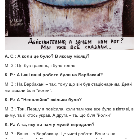
А. С.: А коли це було? В якому місяці?
М. З.: Це був травень, і було тепло.
К. Р.: А інші ваші роботи були на Барбакані?
М. З.: На Барбакані – так, тому що він був стаціонарним. Деякі
ми вішали біля "йолки".
К. Р.: А "Неваляйок" скільки було?
М. З.: Три. Першу я повісила, коли там уже все було в кіптяві, в
диму, та її хтось украв. А друга – та, що біля "йолки".
К. Р.: А та, яку ви нам у музей передали?
М. З.: Ваша – з Барбакану. Це чисті роботи. Вони ж на