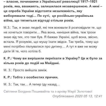
– власне, починаючи з Української революції 1917–1921
років, яка, вважають, залишилася незавершеною. А нині –
це спроба України відстояти незалежність, яку
виборювали тоді… По суті, це російсько-українська
війна, що тягнеться відтоді стільки років.
М.З.: Так, я знаю людей, які теж воювали й розповідали те, що
не хочеться говорити… Яка вона, нинішня війна, теж трохи
знаю від тих, хто там був. Я бажаю Україні, щоб вона, звісно,
встала. Я розумію, що мушу їхати звідси. Так треба, тому що
мені потрібно піклуватися про дитину… А тут я вже не можу
дати їй те, чого хотіла б.
К. Р.: Чому ви вирішили переїхати в Україну? Це ж було за
кілька років до подій на Майдані.
М. З.: Просто вийшла заміж.
К. Р.: Тобто з особистих причин.
М. З.: Так, так… А тепер їду назад…
Світлини Богдана Пошивайла та з архіву Марії Золотової
Опубліковано 2020 05 13, 12:41