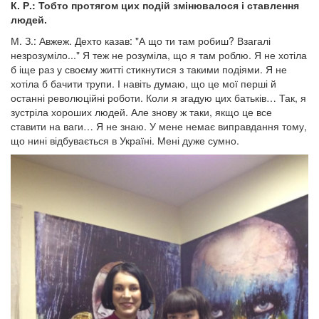
К. Р.: Тобто протягом цих подій змінювалося і ставлення
людей.
М. З.: Авжеж. Дехто казав: "А що ти там робиш? Взагалі
незрозуміло..." Я теж не розуміла, що я там роблю. Я не хотіла
б іще раз у своєму житті стикнутися з такими подіями. Я не
хотіла б бачити трупи. І навіть думаю, що це мої перші й
останні революційні роботи. Коли я згадую цих батьків… Так, я
зустріла хороших людей. Але знову ж таки, якщо це все
ставити на ваги… Я не знаю. У мене немає виправдання тому,
що нині відбувається в Україні. Мені дуже сумно.