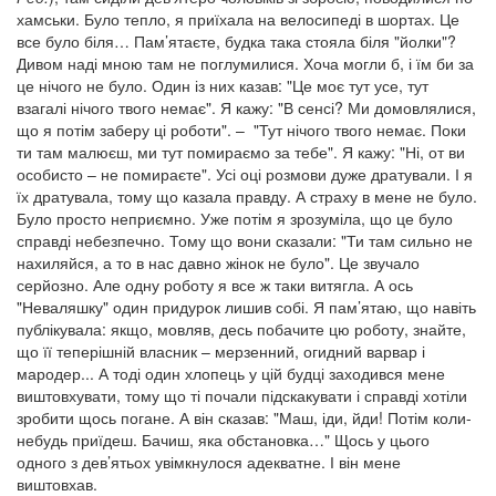
хамськи. Було тепло, я приїхала на велосипеді в шортах. Це
все було біля… Пам’ятаєте, будка така стояла біля "йолки"?
Дивом наді мною там не поглумилися. Хоча могли б, і їм би за
це нічого не було. Один із них казав: "Це моє тут усе, тут
взагалі нічого твого немає". Я кажу: "В сенсі? Ми домовлялися,
що я потім заберу ці роботи". – "Тут нічого твого немає. Поки
ти там малюєш, ми тут помираємо за тебе". Я кажу: "Ні, от ви
особисто – не помираєте". Усі оці розмови дуже дратували. І я
їх дратувала, тому що казала правду. А страху в мене не було.
Було просто неприємно. Уже потім я зрозуміла, що це було
справді небезпечно. Тому що вони сказали: "Ти там сильно не
нахиляйся, а то в нас давно жінок не було". Це звучало
серйозно. Але одну роботу я все ж таки витягла. А ось
"Неваляшку" один придурок лишив собі. Я пам’ятаю, що навіть
публікувала: якщо, мовляв, десь побачите цю роботу, знайте,
що її теперішній власник – мерзенний, огидний варвар і
мародер... А тоді один хлопець у цій будці заходився мене
виштовхувати, тому що ті почали підскакувати і справді хотіли
зробити щось погане. А він сказав: "Маш, іди, йди! Потім коли-
небудь приїдеш. Бачиш, яка обстановка…" Щось у цього
одного з дев’ятьох увімкнулося адекватне. І він мене
виштовхав.