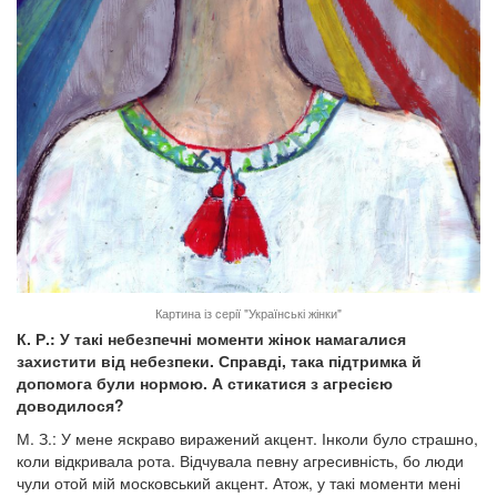
Картина із серії "Українські жінки"
К. Р.: У такі небезпечні моменти жінок намагалися
захистити від небезпеки. Справді, така підтримка й
допомога були нормою. А стикатися з агресією
доводилося?
М. З.: У мене яскраво виражений акцент. Інколи було страшно,
коли відкривала рота. Відчувала певну агресивність, бо люди
чули отой мій московський акцент. Атож, у такі моменти мені