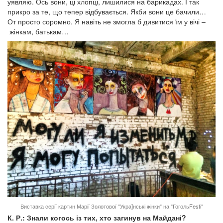
уявляю. Ось вони, ці хлопці, лишилися на барикадах. І так
прикро за те, що тепер відбувається. Якби вони це бачили…
От просто соромно. Я навіть не змогла б дивитися їм у вічі –
жінкам, батькам…
Виставка серії картин Марії Золотової "Укра]нські жінки" на "ГогольFestі"
К. Р.: Знали когось із тих, хто загинув на Майдані?