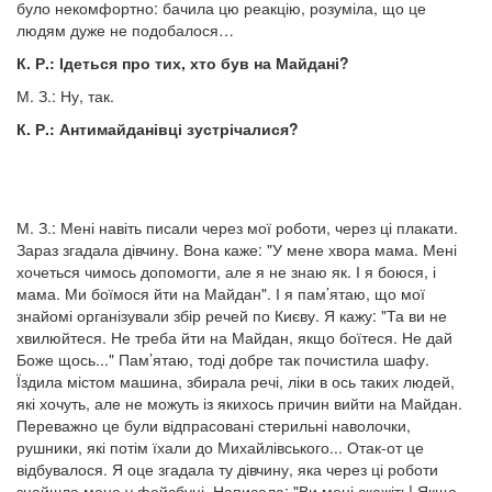
було некомфортно: бачила цю реакцію, розуміла, що це
людям дуже не подобалося…
К. Р.: Ідеться про тих, хто був на Майдані?
М. З.: Ну, так.
К. Р.: Антимайданівці зустрічалися?
М. З.: Мені навіть писали через мої роботи, через ці плакати.
Зараз згадала дівчину. Вона каже: "У мене хвора мама. Мені
хочеться чимось допомогти, але я не знаю як. І я боюся, і
мама. Ми боїмося йти на Майдан". І я пам’ятаю, що мої
знайомі організували збір речей по Києву. Я кажу: "Та ви не
хвилюйтеся. Не треба йти на Майдан, якщо боїтеся. Не дай
Боже щось..." Пам’ятаю, тоді добре так почистила шафу.
Їздила містом машина, збирала речі, ліки в ось таких людей,
які хочуть, але не можуть із якихось причин вийти на Майдан.
Переважно це були відпрасовані стерильні наволочки,
рушники, які потім їхали до Михайлівського... Отак-от це
відбувалося. Я оце згадала ту дівчину, яка через ці роботи
знайшла мене у фейсбуці. Написала: "Ви мені скажіть! Якщо