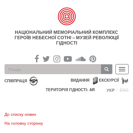
Перейти
до
основного
матеріалу
НАЦІОНАЛЬНИЙ МЕМОРІАЛЬНИЙ КОМПЛЕКС
ГЕРОЇВ НЕБЕСНОЇ СОТНІ – МУЗЕЙ РЕВОЛЮЦІЇ
ГІДНОСТІ
Пошукова
Toggl
форма
navig
Пошук
ВИДАННЯ
ЕКСКУРСІЇ
СПІВПРАЦЯ
ТЕРИТОРІЯ ГІДНОСТІ: AR
УКР
ENG
До списку новин
На головну сторінку