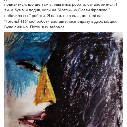
подивитися, що ще там є, інші якісь роботи, ознайомитися. І
яким був мій подив, коли на "Артпікніку Слави Фролової"
побачила свої роботи. Я навіть не знала, що тоді на
"ГогольFestі" мої роботи виставлялися одразу в двох місцях.
Було смішно. Потім я їх забрала.