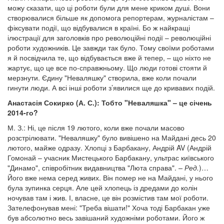
можу сказати, що ці роботи були для мене криком душі. Вони
створювалися більше як допомога репортерам, журналістам –
фіксувати події, що відбувалися в країні. Бо ж найкращі
ілюстрації для заголовків про революційні події – революційні
роботи художників. Це завжди так було. Тому своїми роботами
я й посвідчила те, що відбувається вже й тепер, – що ніхто не
жартує, що це все по-справжньому. Що люди готові стояти й
мерзнути. Єдину "Неваляшку" створила, вже коли почали
гинути люди. А всі інші роботи з’явилися ще до кривавих подій.
Анастасія Сокирко (А. С.): Тобто "Неваляшка" – це січень
2014-го?
М. З.: Ні, це після 19 лютого, коли вже почали масово
розстрілювати. "Неваляшку" було вивішено на Майдані десь 20
лютого, майже одразу. Хлопці з Барбакану, Андрій AV (Андрій
Гомонай – учасник Мистецького Барбакану, ультрас київського
"Динамо", співробітник видавництва "Люта справа".
– Ред.
)…
Його вже нема серед живих. Він помер не на Майдані, у нього
була зупинка серця. Але цей хлопець із дредами до колін
ночував там і жив. І, власне, це він розмістив там мої роботи.
Зателефонував мені: "Треба вішати!" Хоча тоді Барбакан уже
був абсолютно весь завішаний художніми роботами. Його ж