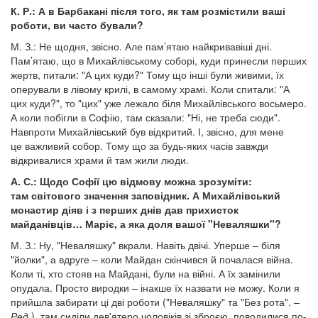
К. Р.: А в Барбакані після того, як там розмістили ваші
роботи, ви часто бували?
М. З.: Не щодня, звісно. Але пам’ятаю найкривавіші дні.
Пам’ятаю, що в Михайлівському соборі, куди принесли перших
жертв, питали: "А цих куди?" Тому що інші були живими, їх
оперували в лівому крилі, в самому храмі. Коли спитали: "А
цих куди?", то "цих" уже лежало біля Михайлівського восьмеро.
А коли побігли в Софію, там сказали: "Ні, не треба сюди".
Навпроти Михайлівський був відкритий. І, звісно, для мене
це важливий собор. Тому що за будь-яких часів завжди
відкривалися храми й там жили люди.
А. С.: Щодо Софії цю відмову можна зрозуміти:
там світового значення заповідник. А Михайлівський
монастир діяв і з перших днів дав прихисток
майданівців… Маріє, а яка доля вашої "Неваляшки"?
М. З.: Ну, "Неваляшку" вкрали. Навіть двічі. Уперше – біля
"йолки", а вдруге – коли Майдан скінчився й почалася війна.
Коли ті, хто стояв на Майдані, були на війні. А їх замінили
опудала. Просто виродки – інакше їх назвати не можу. Коли я
прийшла забирати ці дві роботи ("Неваляшку" та "Без рота".
–
Ред.
), там сиділи дев'ятеро чоловіків зі зброєю, поводилися по-