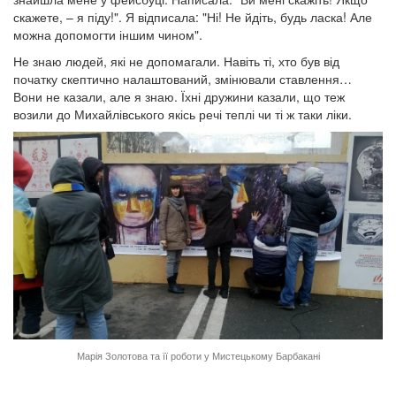
скажете, – я піду!". Я відписала: "Ні! Не йдіть, будь ласка! Але
можна допомогти іншим чином".
Не знаю людей, які не допомагали. Навіть ті, хто був від
початку скептично налаштований, змінювали ставлення…
Вони не казали, але я знаю. Їхні дружини казали, що теж
возили до Михайлівського якісь речі теплі чи ті ж таки ліки.
Марія Золотова та її роботи у Мистецькому Барбакані