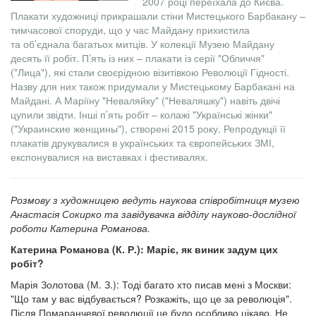
2007 році переїхала до Києва.
Плакати художниці прикрашали стіни Мистецького Барбакану –
тимчасової споруди, що у час Майдану прихистила
та об’єднала багатьох митців. У колекції Музею Майдану
десять її робіт. П’ять із них – плакати із серії "Обличчя"
("Лица"), які стали своєрідною візитівкою Революції Гідності.
Назву для них також придумали у Мистецькому Барбакані на
Майдані. А Маріїну "Неваляйку" ("Неваляшку") навіть двічі
цупили звідти. Інші п’ять робіт – колажі "Українські жінки"
("Украинские женщины"), створені 2015 року. Репродукції її
плакатів друкувалися в українських та європейських ЗМІ,
експонувалися на виставках і фестивалях.
Розмову з художницею ведуть наукова співробітниця музею
Анастасія Сокирко та завідувачка відділу науково-дослідної
роботи Катерина Романова.
Катерина Романова (К. Р.): Маріє, як виник задум цих
робіт?
Марія Золотова (М. З.): Тоді багато хто писав мені з Москви:
"Що там у вас відбувається? Розкажіть, що це за революція".
Після Помаранчевої революції це було особливо цікаво. Не