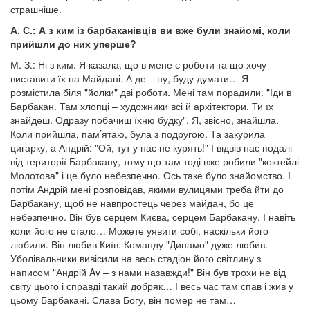
страшніше.
А. С.: А з ким із барбаканівців ви вже були знайомі, коли
прийшли до них уперше?
М. З.: Ні з ким. Я казала, що в мене є роботи та що хочу
виставити їх на Майдані. А де – ну, буду думати… Я
розмістила біля "йолки" дві роботи. Мені там порадили: "Іди в
Барбакан. Там хлопці – художники всі й архітектори. Ти їх
знайдеш. Одразу побачиш їхню будку". Я, звісно, знайшла.
Коли прийшла, пам’ятаю, була з подругою. Та закурила
цигарку, а Андрій: "Ой, тут у нас не курять!" І відвів нас подалі
від території Барбакану, тому що там тоді вже робили "коктейлі
Молотова" і це було небезпечно. Ось таке було знайомство. І
потім Андрій мені розповідав, якими вулицями треба йти до
Барбакану, щоб не навпростець через майдан, бо це
небезпечно. Він був серцем Києва, серцем Барбакану. І навіть
коли його не стало… Можете уявити собі, наскільки його
любили. Він любив Київ. Команду "Динамо" дуже любив.
Уболівальники вивісили на весь стадіон його світлину з
написом "Андрій Av – з нами назавжди!" Він був трохи не від
світу цього і справді такий добряк… І весь час там спав і жив у
цьому Барбакані. Слава Богу, він помер не там…