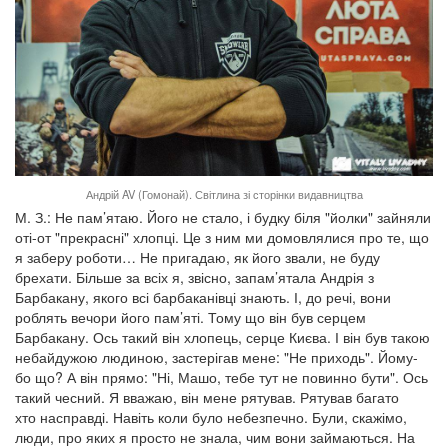
Андрій AV (Гомонай). Світлина зі сторінки видавництва
М. З.: Не пам’ятаю. Його не стало, і будку біля "йолки" зайняли
оті-от "прекрасні" хлопці. Це з ним ми домовлялися про те, що
я заберу роботи… Не пригадаю, як його звали, не буду
брехати. Більше за всіх я, звісно, запам’ятала Андрія з
Барбакану, якого всі барбаканівці знають. І, до речі, вони
роблять вечори його пам’яті. Тому що він був серцем
Барбакану. Ось такий він хлопець, серце Києва. І він був такою
небайдужою людиною, застерігав мене: "Не приходь". Йому-
бо що? А він прямо: "Ні, Машо, тебе тут не повинно бути". Ось
такий чесний. Я вважаю, він мене рятував. Рятував багато
хто насправді. Навіть коли було небезпечно. Були, скажімо,
люди, про яких я просто не знала, чим вони займаються. На