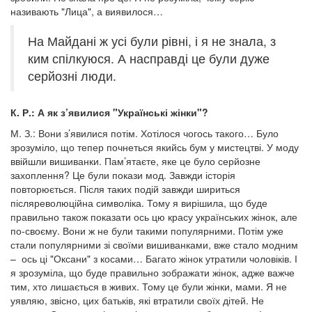
називають "Лица", а виявилося…
На Майдані ж усі були рівні, і я не знала, з
ким спілкуюся. А насправді це були дуже
серйозні люди.
К. Р.: А як з’явилися "Українські жінки"?
М. З.: Вони з’явилися потім. Хотілося чогось такого… Було
зрозуміло, що тепер почнеться якийсь бум у мистецтві. У моду
ввійшли вишиванки. Пам’ятаєте, яке це було серйозне
захоплення? Це були покази мод. Завжди історія
повторюється. Після таких подій завжди шириться
післяреволюційна символіка. Тому я вирішила, що буде
правильно також показати ось цю красу українських жінок, але
по-своєму. Вони ж не були такими популярними. Потім уже
стали популярними зі своїми вишиванками, вже стало модним
– ось ці "Оксани" з косами… Багато жінок утратили чоловіків. І
я зрозуміла, що буде правильно зображати жінок, адже важче
тим, хто лишається в живих. Тому це були жінки, мами. Я не
уявляю, звісно, цих батьків, які втратили своїх дітей. Не