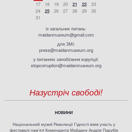
17
18
19
20
21
22
23
24
25
26
27
28
29
30
31
із загальних питань:
maidanmuseum@gmail.com
для ЗМІ:
press@maidanmuseum.org
у питаннях запобігання корупції:
stopcorruption@maidanmuseum.org
Назустріч свободі!
НОВИНИ
Національний музей Революції Гідності взяв участь у
фестивалі пам'яті Коменданта Майдану Андрія Парубія