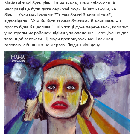
Майдані ж усі були рівні, і я не знала, з ким спілкуюся. А
насправді це були дуже серйозні люди. М’яко кажучи, не
бідні... Коли мені казали: "Та там бомжі й алкаші самі",
відповідала: "Усім би бути такими бомжами й алкашами – я
просто була б щаслива!" І ці хлопці дуже переживали, коли тут,
у центральних районах, відімкнули опалення – спеціально для
того, щоб залякати. Ці люди пропонували мені дах над
головою, аби лиш я не мерзла. Люди з Майдану...