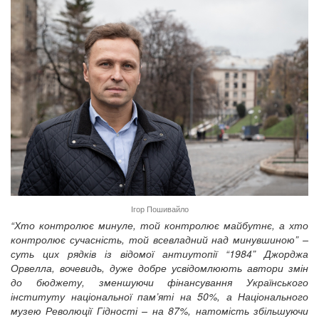
Ігор Пошивайло
“Хто контролює минуле, той контролює майбутнє, а хто
контролює сучасність, той всевладний над минувшиною” –
суть цих рядків із відомої антиутопії “1984” Джорджа
Орвелла, вочевидь, дуже добре усвідомлюють автори змін
до бюджету, зменшуючи фінансування Українського
інституту національної пам’яті на 50%, а Національного
музею Революції Гідності – на 87%, натомість збільшуючи