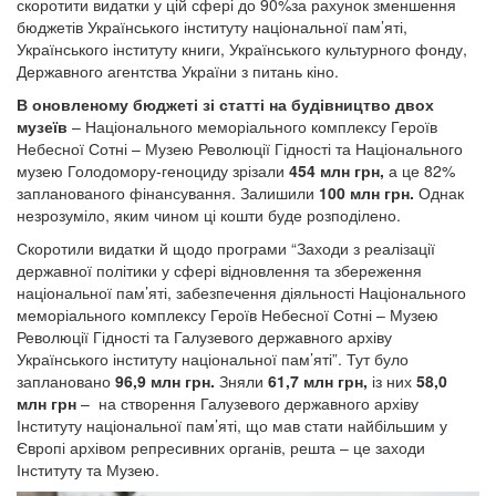
скоротити видатки у цій сфері до 90%за рахунок зменшення
бюджетів Українського інституту національної пам’яті,
Українського інституту книги, Українського культурного фонду,
Державного агентства України з питань кіно.
В оновленому бюджеті зі статті на будівництво двох
музеїв
– Національного меморіального комплексу Героїв
Небесної Сотні – Музею Революції Гідності та Національного
музею Голодомору-геноциду зрізали
454 млн грн,
а це 82%
запланованого фінансування. Залишили
100 млн грн.
Однак
незрозуміло, яким чином ці кошти буде розподілено.
Скоротили видатки й щодо програми “Заходи з реалізації
державної політики у сфері відновлення та збереження
національної пам’яті, забезпечення діяльності Національного
меморіального комплексу Героїв Небесної Сотні – Музею
Революції Гідності та Галузевого державного архіву
Українського інституту національної пам’яті”. Тут було
заплановано
96,9 млн грн.
Зняли
61,7 млн грн,
із них
58,0
млн грн
– на створення Галузевого державного архіву
Інституту національної пам’яті, що мав стати найбільшим у
Європі архівом репресивних органів, решта – це заходи
Інституту та Музею.