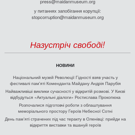
press@maidanmuseum.org
у питаннях запобігання корупції:
stopcorruption@maidanmuseum.org
Назустріч свободі!
НОВИНИ
Національний музей Революції Гідності взяв участь у
фестивалі пам'яті Коменданта Майдану Андрія Парубія
Найважливіші виклики сучасності у відкритій розмові. У Києві
відбудуться «Актуальні діалоги» Ростислава Прокопюка
Розпочалися підготовчі роботи з облаштування
меморіального простору Героїв Небесної Сотні
День памʼяті страчених під час теракту в Оленівці: прийди на
відкриття виставки та вшануй героїв