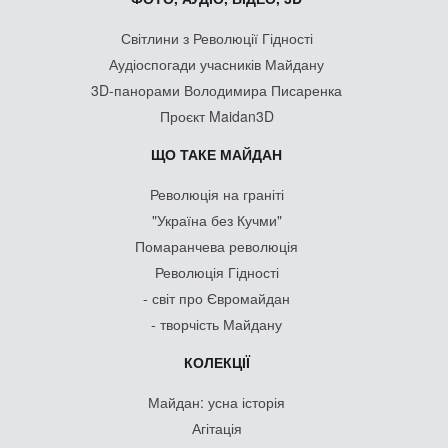
Світлини з Революції Гідності
Аудіоспогади учасників Майдану
3D-панорами Володимира Писаренка
Проєкт Maidan3D
ЩО ТАКЕ МАЙДАН
Революція на граніті
"Україна без Кучми"
Помаранчева революція
Революція Гідності
- світ про Євромайдан
- творчість Майдану
КОЛЕКЦІЇ
Майдан: усна історія
Агітація