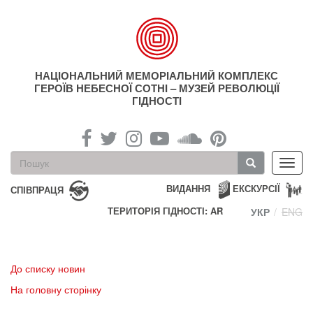
Перейти
до
основного
матеріалу
НАЦІОНАЛЬНИЙ МЕМОРІАЛЬНИЙ КОМПЛЕКС
ГЕРОЇВ НЕБЕСНОЇ СОТНІ – МУЗЕЙ РЕВОЛЮЦІЇ
ГІДНОСТІ
Пошукова
Toggl
форма
navig
Пошук
ВИДАННЯ
ЕКСКУРСІЇ
СПІВПРАЦЯ
ТЕРИТОРІЯ ГІДНОСТІ: AR
УКР
ENG
До списку новин
На головну сторінку