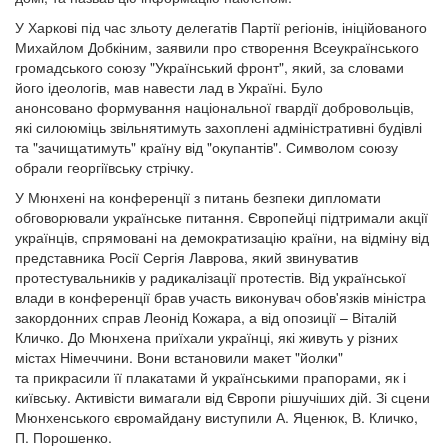
У Харкові під час зльоту делегатів Партії регіонів, ініційованого
Михайлом Добкіним, заявили про створення Всеукраїнського
громадського союзу "Український фронт", який, за словами
його ідеологів, мав навести лад в Україні. Було
анонсовано формування національної гвардії добровольців,
які силоюміць звільнятимуть захоплені адміністративні будівлі
та "зачищатимуть" країну від "окупантів". Символом союзу
обрали георгіївську стрічку.
У Мюнхені на конференції з питань безпеки дипломати
обговорювали українське питання. Європейці підтримали акції
українців, спрямовані на демократизацію країни, на відміну від
представника Росії Сергія Лаврова, який звинуватив
протестувальників у радикалізації протестів. Від української
влади в конференції брав участь виконувач обов'язків міністра
закордонних справ Леонід Кожара, а від опозиції – Віталій
Кличко. До Мюнхена приїхали українці, які живуть у різних
містах Німеччини. Вони встановили макет "йолки"
та прикрасили її плакатами й українськими прапорами, як і
київську. Активісти вимагали від Європи рішучіших дій. Зі сцени
Мюнхенського євромайдану виступили А. Яценюк, В. Кличко,
П. Порошенко.