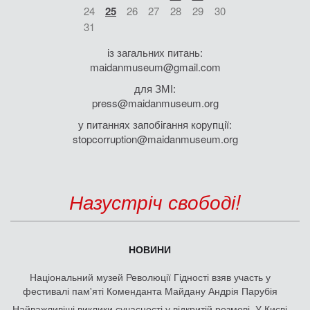
24
25
26
27
28
29
30
31
із загальних питань:
maidanmuseum@gmail.com
для ЗМІ:
press@maidanmuseum.org
у питаннях запобігання корупції:
stopcorruption@maidanmuseum.org
Назустріч свободі!
НОВИНИ
Національний музей Революції Гідності взяв участь у
фестивалі пам'яті Коменданта Майдану Андрія Парубія
Найважливіші виклики сучасності у відкритій розмові. У Києві