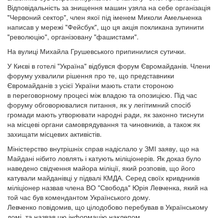
Відповідальність за знищення машин узяла на себе організація
"Червоний сектор", член якої під іменем Миколи Амельченка
написав у мережі "Фейсбук", що ця акція покликана зупинити
"революцію", організовану "фашистами".
На вулиці Михайла Грушевського припинилися сутички.
У Києві в готелі "Україна" відбувся форум Євромайданів. Члени
форуму ухвалили рішення про те, що представники
Євромайданів з усієї України мають стати стороною
в переговорному процесі між владою та опозицією. Під час
форуму обговорювалися питання, як у легітимний спосіб
громади мають утворювати народні ради, як законно тиснути
на місцеві органи самоврядування та чиновників, а також як
захищати місцевих активістів.
Міністерство внутрішніх справ надіслало у ЗМІ заяву, що на
Майдані нібито ловлять і катують міліціонерів. Як доказ було
наведено свідчення майора міліції, який розповів, що його
катували майданівці у підвалі КМДА. Серед своїх кривдників
міліціонер назвав члена ВО "Свобода" Юрія Левченка, який на
той час був комендантом Українського дому.
Левченко повідомив, що цілодобово перебував в Українському
домі, та назвав цю інформацію наклепом.