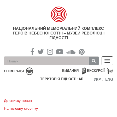
Перейти
до
основного
матеріалу
НАЦІОНАЛЬНИЙ МЕМОРІАЛЬНИЙ КОМПЛЕКС
ГЕРОЇВ НЕБЕСНОЇ СОТНІ – МУЗЕЙ РЕВОЛЮЦІЇ
ГІДНОСТІ
Пошукова
Toggl
форма
navig
Пошук
ВИДАННЯ
ЕКСКУРСІЇ
СПІВПРАЦЯ
ТЕРИТОРІЯ ГІДНОСТІ: AR
УКР
ENG
До списку новин
На головну сторінку