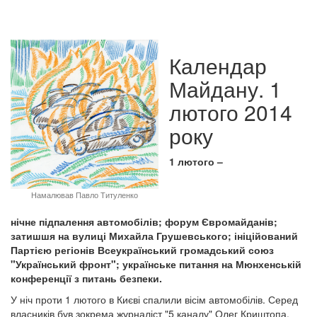
Календар
Майдану. 1
лютого 2014
року
1 лютого –
Намалював Павло Титуленко
нічне підпалення автомобілів; форум Євромайданів;
затишшя на вулиці Михайла Грушевського; ініційований
Партією регіонів Всеукраїнський громадський союз
"Український фронт"; українське питання на Мюнхенській
конференції з питань безпеки.
У ніч проти 1 лютого в Києві спалили вісім автомобілів. Серед
власників був зокрема журналіст "5 каналу" Олег Криштопа.