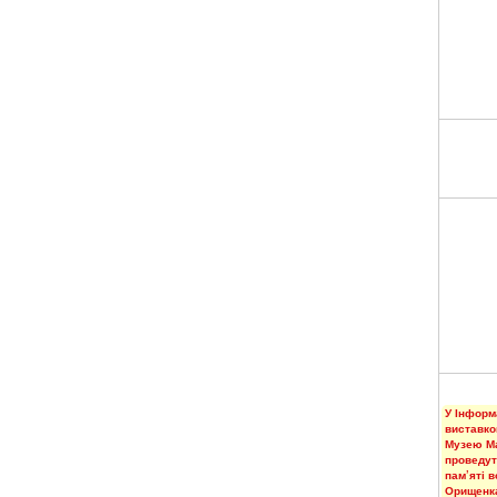
У Інформ
виставко
Музею М
проведут
пам’яті 
Орищенк