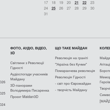
17
18
19
20
21
22
23
24
25
26
27
28
29
30
31
ФОТО, АУДІО, ВІДЕО,
ЩО ТАКЕ МАЙДАН
КОЛЕК
3D
Революція на граніті
Майдан
Світлини з Революції
"Україна без Кучми"
Агітац
Гідності
Помаранчева революція
Борот
Аудіоспогади учасників
Революція Гідності
Мемор
Майдану
2026
Героїв
- світ про Євромайдан
3D-панорами
Творчі
- творчість Майдану
Володимира Писаренка
2025
Симво
Проєкт Maidan3D
[МАЙД
2024