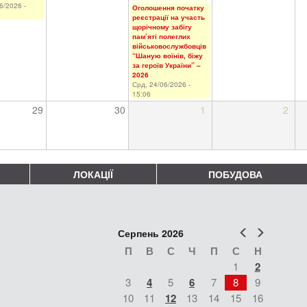
6/2026 -
Оголошення початку
реєстрації на участь
щорічному забігу
пам’яті полеглих
військовослужбовців
“Шаную воїнів, біжу
за героїв України” –
2026
Срд, 24/06/2026 -
15:06
29
30
1
2
ЛОКАЦІЇ
ПОБУДОВА
Попер
Наст
Серпень 2026
П
В
С
Ч
П
С
Н
1
2
3
4
5
6
7
8
9
10
11
12
13
14
15
16