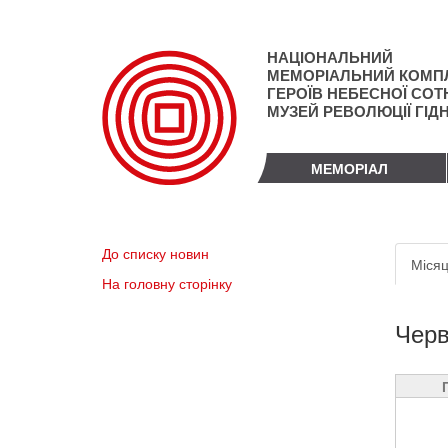
Перейти
до
основного
НАЦІОНАЛЬНИЙ
матеріалу
МЕМОРІАЛЬНИЙ КОМП
ГЕРОЇВ НЕБЕСНОЇ СОТН
МУЗЕЙ РЕВОЛЮЦІЇ ГІД
МЕМОРІАЛ
Пер
До списку новин
Місяц
вкл
На головну сторінку
Черв