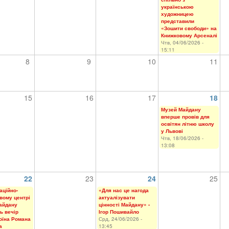
українською
художницею
представили
«Зошити свободи» на
Книжковому Арсеналі
Чтв, 04/06/2026 -
15:11
8
9
10
11
15
16
17
18
Музей Майдану
вперше провів для
освітян літню школу
у Львові
Чтв, 18/06/2026 -
13:08
22
23
24
25
аційно-
«Для нас це нагода
вому центрі
актуалізувати
айдану
цінності Майдану» -
ь вечір
Ігор Пошивайло
воїна Романа
Срд, 24/06/2026 -
а
13:45