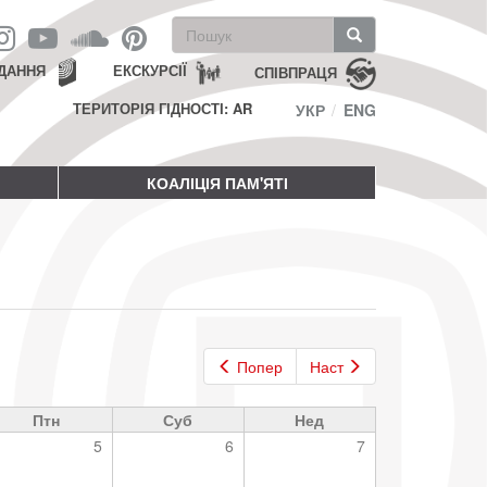
Пошукова
форма
Пошук
ДАННЯ
ЕКСКУРСІЇ
СПІВПРАЦЯ
ТЕРИТОРІЯ ГІДНОСТІ: AR
УКР
ENG
КОАЛІЦІЯ ПАМ'ЯТІ
Попер
Наст
Птн
Суб
Нед
5
6
7