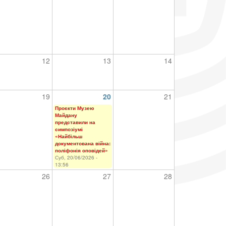
12
13
14
19
20
21
Проєкти Музею
Майдану
представили на
симпозіумі
«Найбільш
документована війна:
поліфонія оповідей»
Суб, 20/06/2026 -
13:56
26
27
28