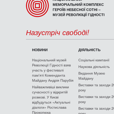
МЕМОРІАЛЬНИЙ КОМПЛЕКС
ГЕРОЇВ НЕБЕСНОЇ СОТНІ –
МУЗЕЙ РЕВОЛЮЦІЇ ГІДНОСТІ
Назустріч свободі!
НОВИНИ
ДІЯЛЬНІСТЬ
Національний музей
Соціальні кампанії
Революції Гідності взяв
Наукова діяльність
участь у фестивалі
Видання Музею
пам'яті Коменданта
Майдану
Майдану Андрія Парубія
Виставки та заходи 
Найважливіші виклики
року
сучасності у відкритій
Виставки та заходи 
розмові. У Києві
року
відбудуться «Актуальні
діалоги» Ростислава
Виставки та заходи 
Прокопюка
року