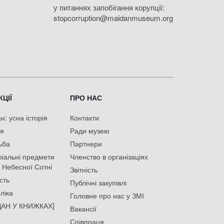
у питаннях запобігання корупції:
stopcorruption@maidanmuseum.org
ЦІЇ
ПРО НАС
: усна історія
Контакти
ія
Ради музею
ьба
Партнери
іальні предмети
Членство в організаціях
 Небесної Сотні
Звітність
сть
Публічні закупівлі
ліка
Головне про нас у ЗМІ
АН У КНИЖКАХ]
Вакансії
Співпраця