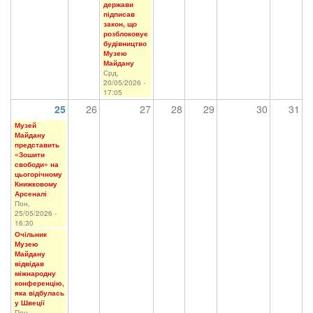
держави
підписав
закон, що
розблоковує
будівництво
Музею
Майдану
Срд,
20/05/2026 -
17:05
25
26
27
28
29
30
31
Музей
Майдану
представить
«Зошити
свободи» на
цьогорічному
Книжковому
Арсеналі
Пон,
25/05/2026 -
16:30
Очільник
Музею
Майдану
відвідав
міжнародну
конференцію,
яка відбулась
у Швеції
Пон,