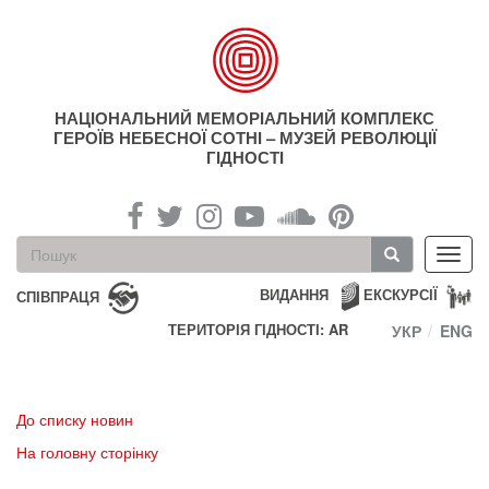
Перейти
до
основного
матеріалу
НАЦІОНАЛЬНИЙ МЕМОРІАЛЬНИЙ КОМПЛЕКС
ГЕРОЇВ НЕБЕСНОЇ СОТНІ – МУЗЕЙ РЕВОЛЮЦІЇ
ГІДНОСТІ
Пошукова
Toggl
форма
navig
Пошук
ВИДАННЯ
ЕКСКУРСІЇ
СПІВПРАЦЯ
ТЕРИТОРІЯ ГІДНОСТІ: AR
УКР
ENG
До списку новин
На головну сторінку