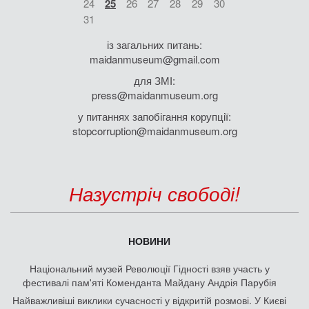
24
25
26
27
28
29
30
31
із загальних питань:
maidanmuseum@gmail.com
для ЗМІ:
press@maidanmuseum.org
у питаннях запобігання корупції:
stopcorruption@maidanmuseum.org
Назустріч свободі!
НОВИНИ
Національний музей Революції Гідності взяв участь у
фестивалі пам'яті Коменданта Майдану Андрія Парубія
Найважливіші виклики сучасності у відкритій розмові. У Києві