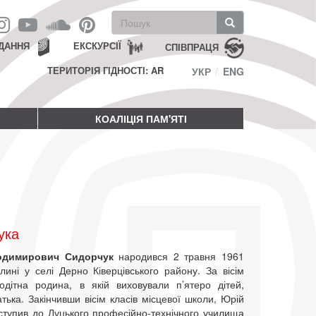
Пошукова
форма
Пошук
ДАННЯ
ЕКСКУРСІЇ
СПІВПРАЦЯ
ТЕРИТОРІЯ ГІДНОСТІ: AR
УКР
ENG
КОАЛІЦІЯ ПАМ'ЯТІ
ука
одимирович Сидорчук
народився 2 травня 1961
лині у селі Дерно Ківерцівського району. За вісім
тодітна родина, в якій виховували п’ятеро дітей,
тька. Закінчивши вісім класів місцевої школи, Юрій
ступив до Луцького професійно-технічного училища