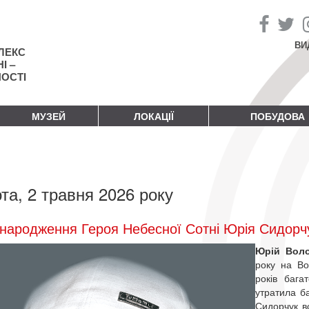
ВИ
ЛЕКС
І –
НОСТІ
МУЗЕЙ
ЛОКАЦІЇ
ПОБУДОВА
та, 2 травня 2026 року
народження Героя Небесної Сотні Юрія Сидорч
Юрій Вол
року на Во
років бага
утратила ба
Сидорчук в