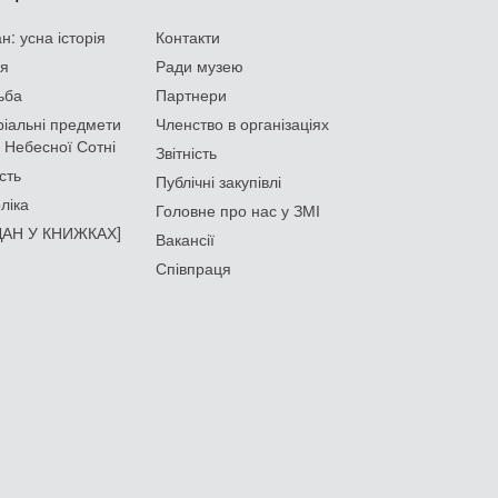
: усна історія
Контакти
ія
Ради музею
ьба
Партнери
іальні предмети
Членство в організаціях
 Небесної Сотні
Звітність
сть
Публічні закупівлі
ліка
Головне про нас у ЗМІ
АН У КНИЖКАХ]
Вакансії
Співпраця