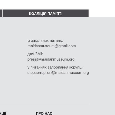
КОАЛІЦІЯ ПАМ'ЯТІ
із загальних питань:
maidanmuseum@gmail.com
для ЗМІ:
press@maidanmuseum.org
у питаннях запобігання корупції:
stopcorruption@maidanmuseum.org
ЦІЇ
ПРО НАС