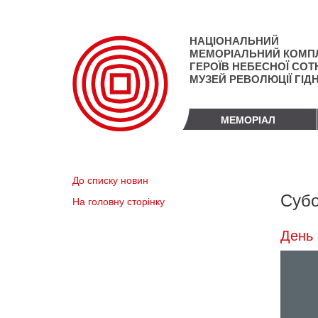
Перейти
до
основного
НАЦІОНАЛЬНИЙ
матеріалу
МЕМОРІАЛЬНИЙ КОМП
ГЕРОЇВ НЕБЕСНОЇ СОТН
МУЗЕЙ РЕВОЛЮЦІЇ ГІД
МЕМОРІАЛ
До списку новин
Субо
На головну сторінку
День 