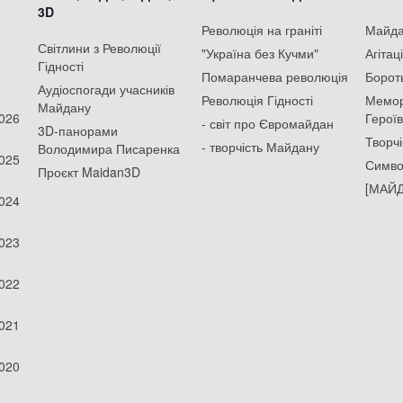
3D
Революція на граніті
Майдан
Світлини з Революції
"Україна без Кучми"
Агітац
Гідності
Помаранчева революція
Борот
Аудіоспогади учасників
Революція Гідності
Мемор
Майдану
2026
Героїв
- світ про Євромайдан
3D-панорами
Творчі
- творчість Майдану
Володимира Писаренка
2025
Симво
Проєкт Maidan3D
[МАЙД
2024
2023
2022
2021
2020