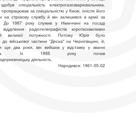
обув спеціальність електрогазозварювальника.
 пропрацював за спеціальністю у Києві, опісля його
ли на строкову службу й він залишився в армії за
м. До 1987 року служив у Німеччині на посаді
відділення радіотелеграфістів короткохвилевих
нцій великої потужності. Потому Юрія було
до військової частини "Десна" на Чернігівщині, й,
и ще два роки, він вийшов у відставку у званні
рщика. Із 1995 року почав
ідприємницьку діяльність.
Народився: 1961-05-02