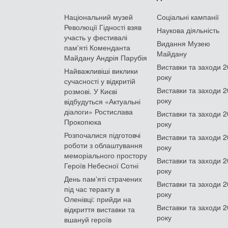
Національний музей
Соціальні кампанії
Революції Гідності взяв
Наукова діяльність
участь у фестивалі
Видання Музею
пам'яті Коменданта
Майдану
Майдану Андрія Парубія
Виставки та заходи 
Найважливіші виклики
року
сучасності у відкритій
Виставки та заходи 
розмові. У Києві
року
відбудуться «Актуальні
діалоги» Ростислава
Виставки та заходи 
Прокопюка
року
Розпочалися підготовчі
Виставки та заходи 
роботи з облаштування
року
меморіального простору
Виставки та заходи 
Героїв Небесної Сотні
року
День памʼяті страчених
Виставки та заходи 
під час теракту в
року
Оленівці: прийди на
Виставки та заходи 
відкриття виставки та
року
вшануй героїв