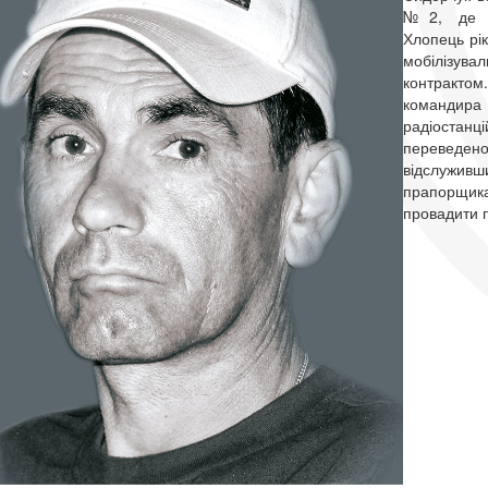
№2, де зд
Хлопець рік
мобілізува
контракто
командира 
радіоста
переведено 
відслуживш
прапо
провадити п