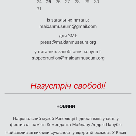
24
25
26
27
28
29
30
31
із загальних питань:
maidanmuseum@gmail.com
для ЗМІ:
press@maidanmuseum.org
у питаннях запобігання корупції:
stopcorruption@maidanmuseum.org
Назустріч свободі!
НОВИНИ
Національний музей Революції Гідності взяв участь у
фестивалі пам'яті Коменданта Майдану Андрія Парубія
Найважливіші виклики сучасності у відкритій розмові. У Києві