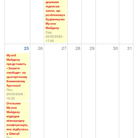
держави
підписав
закон, що
розблоковує
будівництво
Музею
Майдану
Срд,
20/05/2026 -
17:05
25
26
27
28
29
30
31
Музей
Майдану
представить
«Зошити
свободи» на
цьогорічному
Книжковому
Арсеналі
Пон,
25/05/2026 -
16:30
Очільник
Музею
Майдану
відвідав
міжнародну
конференцію,
яка відбулась
у Швеції
Пон,