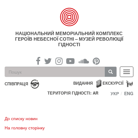
Перейти
до
основного
матеріалу
НАЦІОНАЛЬНИЙ МЕМОРІАЛЬНИЙ КОМПЛЕКС
ГЕРОЇВ НЕБЕСНОЇ СОТНІ – МУЗЕЙ РЕВОЛЮЦІЇ
ГІДНОСТІ
Пошукова
Toggl
форма
navig
Пошук
ВИДАННЯ
ЕКСКУРСІЇ
СПІВПРАЦЯ
ТЕРИТОРІЯ ГІДНОСТІ: AR
УКР
ENG
До списку новин
На головну сторінку