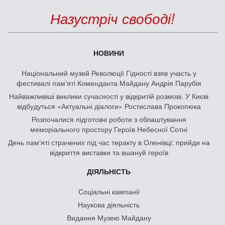
Назустріч свободі!
НОВИНИ
Національний музей Революції Гідності взяв участь у
фестивалі пам'яті Коменданта Майдану Андрія Парубія
Найважливіші виклики сучасності у відкритій розмові. У Києві
відбудуться «Актуальні діалоги» Ростислава Прокопюка
Розпочалися підготовчі роботи з облаштування
меморіального простору Героїв Небесної Сотні
День памʼяті страчених під час теракту в Оленівці: прийди на
відкриття виставки та вшануй героїв
ДІЯЛЬНІСТЬ
Соціальні кампанії
Наукова діяльність
Видання Музею Майдану