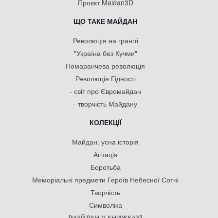
Проєкт Maidan3D
ЩО ТАКЕ МАЙДАН
Революція на граніті
"Україна без Кучми"
Помаранчева революція
Революція Гідності
- світ про Євромайдан
- творчість Майдану
КОЛЕКЦІЇ
Майдан: усна історія
Агітація
Боротьба
Меморіальні предмети Героїв Небесної Сотні
Творчість
Символіка
[МАЙДАН У КНИЖКАХ]