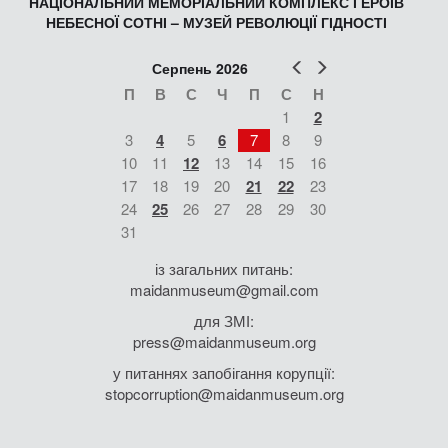
НАЦІОНАЛЬНИЙ МЕМОРІАЛЬНИЙ КОМПЛЕКС ГЕРОЇВ
НЕБЕСНОЇ СОТНІ – МУЗЕЙ РЕВОЛЮЦІЇ ГІДНОСТІ
Попер
Наст
Серпень 2026
П
В
С
Ч
П
С
Н
1
2
3
4
5
6
7
8
9
10
11
12
13
14
15
16
17
18
19
20
21
22
23
24
25
26
27
28
29
30
31
із загальних питань:
maidanmuseum@gmail.com
для ЗМІ:
press@maidanmuseum.org
у питаннях запобігання корупції:
stopcorruption@maidanmuseum.org