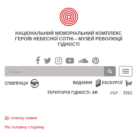
Перейти
до
основного
матеріалу
НАЦІОНАЛЬНИЙ МЕМОРІАЛЬНИЙ КОМПЛЕКС
ГЕРОЇВ НЕБЕСНОЇ СОТНІ – МУЗЕЙ РЕВОЛЮЦІЇ
ГІДНОСТІ
Пошукова
Toggl
форма
navig
Пошук
ВИДАННЯ
ЕКСКУРСІЇ
СПІВПРАЦЯ
ТЕРИТОРІЯ ГІДНОСТІ: AR
УКР
ENG
До списку новин
На головну сторінку