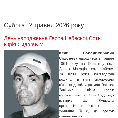
Субота, 2 травня 2026 року
День народження Героя Небесної Сотні
Юрія Сидорчука
Юрій Володимирович
Сидорчук
народився 2 травня
1961 року на Волині у селі
Дерно Ківерцівського району.
За вісім років багатодітна
родина, в якій виховували
п’ятеро дітей, утратила батька.
Закінчивши вісім класів
місцевої школи, Юрій Сидорчук
вступив до Луцького
професійно-технічного
училища №2, де здобув
спеціальність