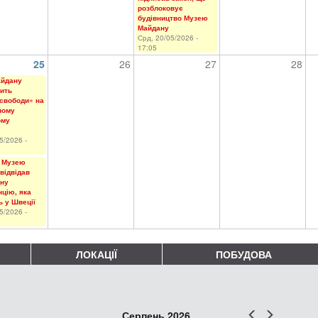
розблоковує
будівництво Музею
Майдану
Срд, 20/05/2026 -
17:05
25
26
27
28
айдану
ить
свободи» на
ному
ому
5/2026 -
 Музею
відвідав
ну
цію, яка
ь у Швеції
5/2026 -
ЛОКАЦІЇ
ПОБУДОВА
Попер
Наст
Серпень 2026