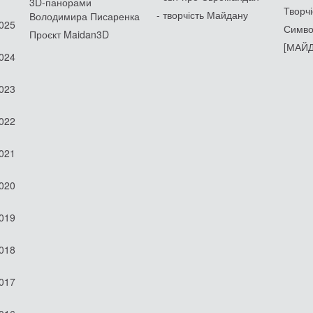
3D-панорами
Творчі
- творчість Майдану
Володимира Писаренка
2025
Симво
Проєкт Maidan3D
[МАЙД
2024
2023
2022
2021
2020
2019
2018
2017