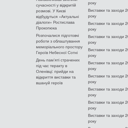
року
сучасності у відкритій
Виставки та заходи 
розмові. У Києві
року
відбудуться «Актуальні
діалоги» Ростислава
Виставки та заходи 
Прокопюка
року
Розпочалися підготовчі
Виставки та заходи 
роботи з облаштування
року
меморіального простору
Виставки та заходи 
Героїв Небесної Сотні
року
День памʼяті страчених
Виставки та заходи 
під час теракту в
року
Оленівці: прийди на
Виставки та заходи 
відкриття виставки та
року
вшануй героїв
Виставки та заходи 
року
Виставки та заходи 
року
Виставки та заходи 
року