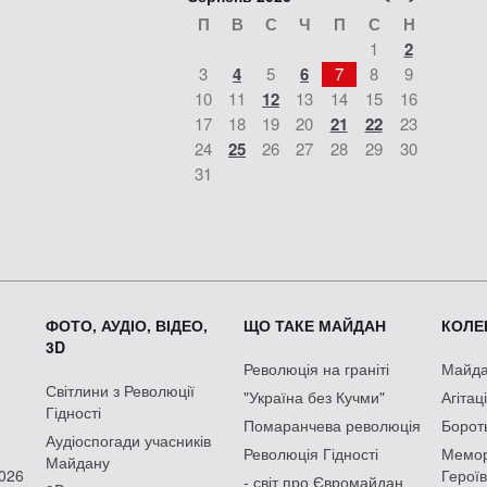
П
В
С
Ч
П
С
Н
1
2
3
4
5
6
7
8
9
10
11
12
13
14
15
16
17
18
19
20
21
22
23
24
25
26
27
28
29
30
31
ФОТО, АУДІО, ВІДЕО,
ЩО ТАКЕ МАЙДАН
КОЛЕК
3D
Революція на граніті
Майдан
Світлини з Революції
"Україна без Кучми"
Агітац
Гідності
Помаранчева революція
Борот
Аудіоспогади учасників
Революція Гідності
Мемор
Майдану
2026
Героїв
- світ про Євромайдан