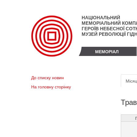
Перейти
до
основного
НАЦІОНАЛЬНИЙ
матеріалу
МЕМОРІАЛЬНИЙ КОМП
ГЕРОЇВ НЕБЕСНОЇ СОТН
МУЗЕЙ РЕВОЛЮЦІЇ ГІД
МЕМОРІАЛ
Пер
До списку новин
Місяц
вкл
На головну сторінку
Трав