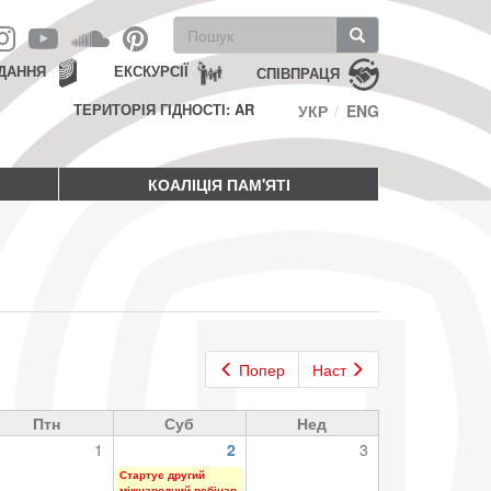
Пошукова
форма
Пошук
ДАННЯ
ЕКСКУРСІЇ
СПІВПРАЦЯ
ТЕРИТОРІЯ ГІДНОСТІ: AR
УКР
ENG
КОАЛІЦІЯ ПАМ'ЯТІ
Попер
Наст
Птн
Суб
Нед
1
2
3
Стартує другий
міжнародний вебінар