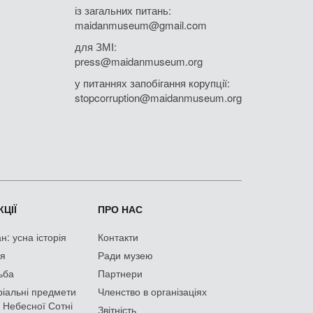
із загальних питань:
maidanmuseum@gmail.com
для ЗМІ:
press@maidanmuseum.org
у питаннях запобігання корупції:
stopcorruption@maidanmuseum.org
ЦІЇ
ПРО НАС
: усна історія
Контакти
ія
Ради музею
ьба
Партнери
іальні предмети
Членство в організаціях
 Небесної Сотні
Звітність