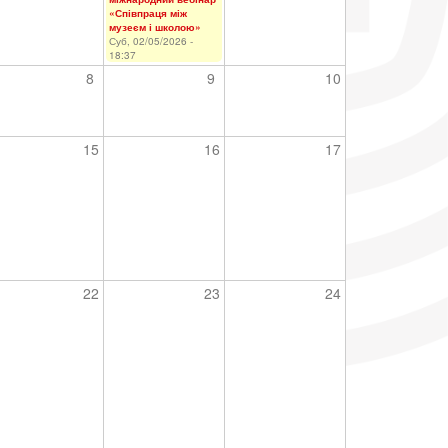
«Співпраця між
музеєм і школою»
Суб, 02/05/2026 -
18:37
8
9
10
15
16
17
22
23
24