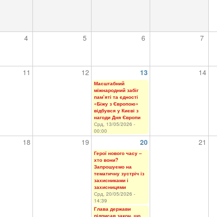
4
5
6
7
11
12
13
14
Масштабний
міжнародний забіг
пам’яті та єдності
«Біжу з Європою»
відбувся у Києві з
нагоди Дня Європи
Срд, 13/05/2026 -
00:00
18
19
20
21
Герої нового часу –
хто вони?
Запрошуємо на
тематичну зустріч із
захисниками і
захисницями
Срд, 20/05/2026 -
14:39
Глава держави
підписав закон, що