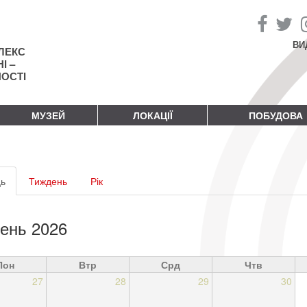
ВИ
ЛЕКС
І –
НОСТІ
МУЗЕЙ
ЛОКАЦІЇ
ПОБУДОВА
винні
ь
(активна
Тиждень
Рік
адки
вкладка)
ень 2026
Пон
Втр
Срд
Чтв
27
28
29
30