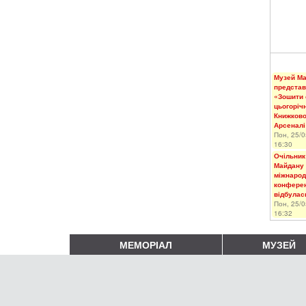
Музей М
представ
«Зошити 
цьогоріч
Книжков
Арсеналі
Пон, 25/0
16:30
Очільник
Майдану 
міжнарод
конферен
відбулас
Пон, 25/0
16:32
МЕМОРІАЛ
МУЗЕЙ