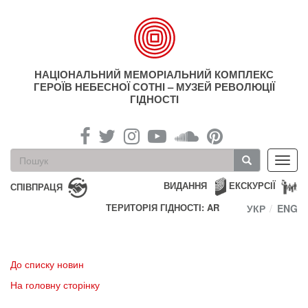
Перейти
до
основного
матеріалу
НАЦІОНАЛЬНИЙ МЕМОРІАЛЬНИЙ КОМПЛЕКС
ГЕРОЇВ НЕБЕСНОЇ СОТНІ – МУЗЕЙ РЕВОЛЮЦІЇ
ГІДНОСТІ
Пошукова
Toggl
форма
navig
Пошук
ВИДАННЯ
ЕКСКУРСІЇ
СПІВПРАЦЯ
ТЕРИТОРІЯ ГІДНОСТІ: AR
УКР
ENG
До списку новин
На головну сторінку