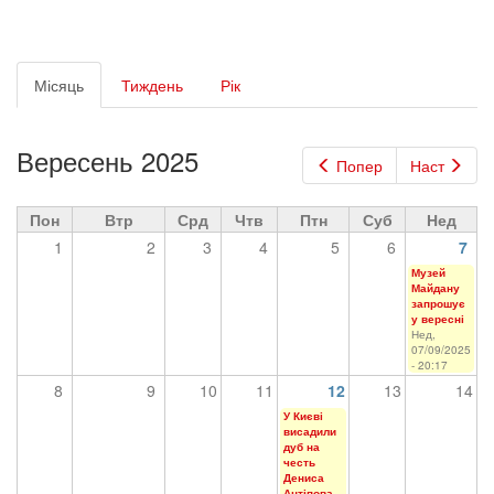
Первинні
Місяць
(активна
Тиждень
Рік
вкладки
вкладка)
Вересень 2025
Попер
Наст
Пон
Втр
Срд
Чтв
Птн
Суб
Нед
1
2
3
4
5
6
7
Музей
Майдану
запрошує
у вересні
Нед,
07/09/2025
- 20:17
8
9
10
11
12
13
14
У Києві
висадили
дуб на
честь
Дениса
Антіпова