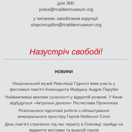
для ЗМІ:
press@maidanmuseum.org
у питаннях запобігання корупції:
stopcorruption@maidanmuseum.org
Назустріч свободі!
НОВИНИ
Національний музей Революції Гідності взяв участь у
фестивалі пам'яті Коменданта Майдану Андрія Парубія
Найважливіші виклики сучасності у відкритій розмові. У Києві
відбудуться «Актуальні діалоги» Ростислава Прокопюка
Розпочалися підготовчі роботи з облаштування
меморіального простору Героїв Небесної Сотні
День памʼяті страчених під час теракту в Оленівці: прийди на
відкриття виставки та вшануй героїв