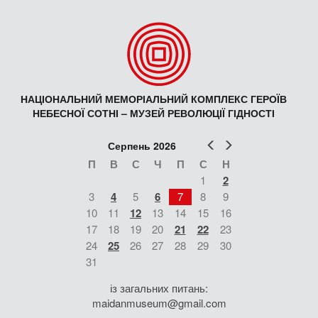
НАЦІОНАЛЬНИЙ МЕМОРІАЛЬНИЙ КОМПЛЕКС ГЕРОЇВ
НЕБЕСНОЇ СОТНІ – МУЗЕЙ РЕВОЛЮЦІЇ ГІДНОСТІ
Попер
Наст
Серпень 2026
П
В
С
Ч
П
С
Н
1
2
3
4
5
6
7
8
9
10
11
12
13
14
15
16
17
18
19
20
21
22
23
24
25
26
27
28
29
30
31
із загальних питань:
maidanmuseum@gmail.com