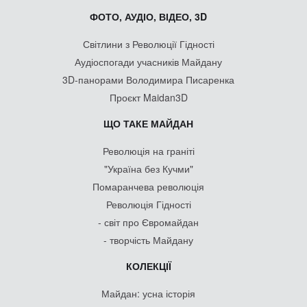
ФОТО, АУДІО, ВІДЕО, 3D
Світлини з Революції Гідності
Аудіоспогади учасників Майдану
3D-панорами Володимира Писаренка
Проєкт Maidan3D
ЩО ТАКЕ МАЙДАН
Революція на граніті
"Україна без Кучми"
Помаранчева революція
Революція Гідності
- світ про Євромайдан
- творчість Майдану
КОЛЕКЦІЇ
Майдан: усна історія