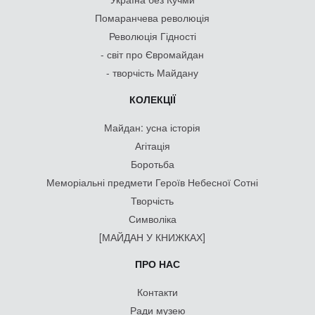
Помаранчева революція
Революція Гідності
- світ про Євромайдан
- творчість Майдану
КОЛЕКЦІЇ
Майдан: усна історія
Агітація
Боротьба
Меморіальні предмети Героїв Небесної Сотні
Творчість
Символіка
[МАЙДАН У КНИЖКАХ]
ПРО НАС
Контакти
Ради музею