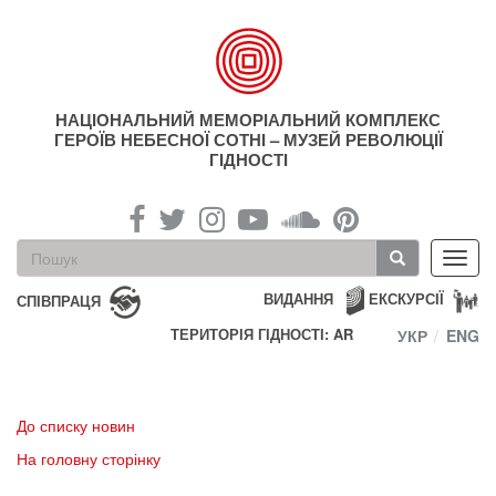
Перейти
до
основного
матеріалу
НАЦІОНАЛЬНИЙ МЕМОРІАЛЬНИЙ КОМПЛЕКС
ГЕРОЇВ НЕБЕСНОЇ СОТНІ – МУЗЕЙ РЕВОЛЮЦІЇ
ГІДНОСТІ
Пошукова
Toggl
форма
navig
Пошук
ВИДАННЯ
ЕКСКУРСІЇ
СПІВПРАЦЯ
ТЕРИТОРІЯ ГІДНОСТІ: AR
УКР
ENG
До списку новин
На головну сторінку