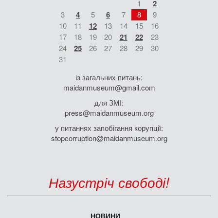
1
2
3
4
5
6
7
8
9
10
11
12
13
14
15
16
17
18
19
20
21
22
23
24
25
26
27
28
29
30
31
із загальних питань:
maidanmuseum@gmail.com
для ЗМІ:
press@maidanmuseum.org
у питаннях запобігання корупції:
stopcorruption@maidanmuseum.org
Назустріч свободі!
НОВИНИ