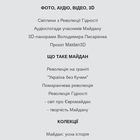
ФОТО, АУДІО, ВІДЕО, 3D
Світлини з Революції Гідності
Аудіоспогади учасників Майдану
3D-панорами Володимира Писаренка
Проєкт Maidan3D
ЩО ТАКЕ МАЙДАН
Революція на граніті
"Україна без Кучми"
Помаранчева революція
Революція Гідності
- світ про Євромайдан
- творчість Майдану
КОЛЕКЦІЇ
Майдан: усна історія