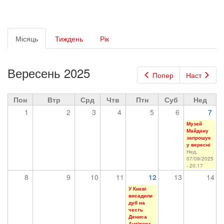
Первинні
Місяць
(активна
Тиждень
Рік
вкладки
вкладка)
Вересень 2025
Попер
Наст
Пон
Втр
Срд
Чтв
Птн
Суб
Нед
1
2
3
4
5
6
7
Музей
Майдану
запрошує
у вересні
Нед,
07/09/2025
- 20:17
8
9
10
11
12
13
14
У Києві
висадили
дуб на
честь
Дениса
Антіпова