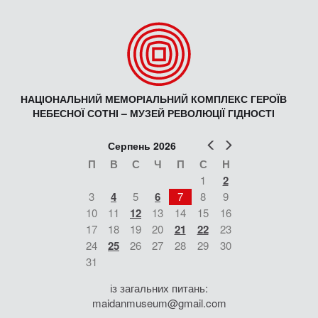
НАЦІОНАЛЬНИЙ МЕМОРІАЛЬНИЙ КОМПЛЕКС ГЕРОЇВ
НЕБЕСНОЇ СОТНІ – МУЗЕЙ РЕВОЛЮЦІЇ ГІДНОСТІ
Попер
Наст
Серпень 2026
П
В
С
Ч
П
С
Н
1
2
3
4
5
6
7
8
9
10
11
12
13
14
15
16
17
18
19
20
21
22
23
24
25
26
27
28
29
30
31
із загальних питань:
maidanmuseum@gmail.com