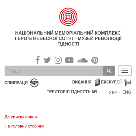
Перейти
до
основного
матеріалу
НАЦІОНАЛЬНИЙ МЕМОРІАЛЬНИЙ КОМПЛЕКС
ГЕРОЇВ НЕБЕСНОЇ СОТНІ – МУЗЕЙ РЕВОЛЮЦІЇ
ГІДНОСТІ
Пошукова
Toggl
форма
navig
Пошук
ВИДАННЯ
ЕКСКУРСІЇ
СПІВПРАЦЯ
ТЕРИТОРІЯ ГІДНОСТІ: AR
УКР
ENG
До списку новин
На головну сторінку