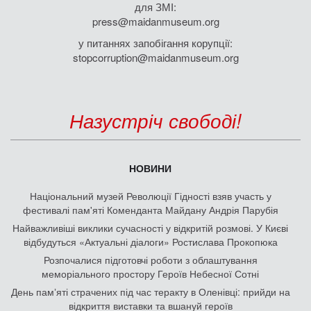
для ЗМІ:
press@maidanmuseum.org
у питаннях запобігання корупції:
stopcorruption@maidanmuseum.org
Назустріч свободі!
НОВИНИ
Національний музей Революції Гідності взяв участь у
фестивалі пам'яті Коменданта Майдану Андрія Парубія
Найважливіші виклики сучасності у відкритій розмові. У Києві
відбудуться «Актуальні діалоги» Ростислава Прокопюка
Розпочалися підготовчі роботи з облаштування
меморіального простору Героїв Небесної Сотні
День памʼяті страчених під час теракту в Оленівці: прийди на
відкриття виставки та вшануй героїв