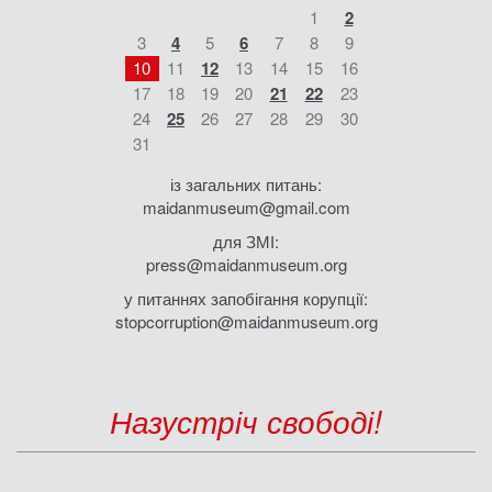
1
2
3
4
5
6
7
8
9
10
11
12
13
14
15
16
17
18
19
20
21
22
23
24
25
26
27
28
29
30
31
із загальних питань:
maidanmuseum@gmail.com
для ЗМІ:
press@maidanmuseum.org
у питаннях запобігання корупції:
stopcorruption@maidanmuseum.org
Назустріч свободі!