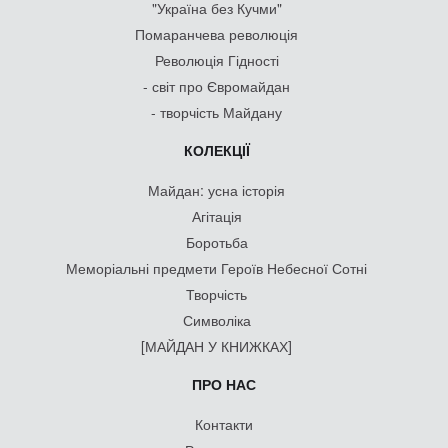
"Україна без Кучми"
Помаранчева революція
Революція Гідності
- світ про Євромайдан
- творчість Майдану
КОЛЕКЦІЇ
Майдан: усна історія
Агітація
Боротьба
Меморіальні предмети Героїв Небесної Сотні
Творчість
Символіка
[МАЙДАН У КНИЖКАХ]
ПРО НАС
Контакти