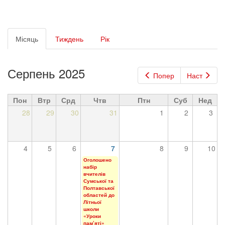
Первинні
Місяць
(активна
Тиждень
Рік
вкладки
вкладка)
Серпень 2025
Попер
Наст
Пон
Втр
Срд
Чтв
Птн
Суб
Нед
28
29
30
31
1
2
3
4
5
6
7
8
9
10
Оголошено
набір
вчителів
Сумської та
Полтавської
областей до
Літньої
школи
«Уроки
пам’яті»