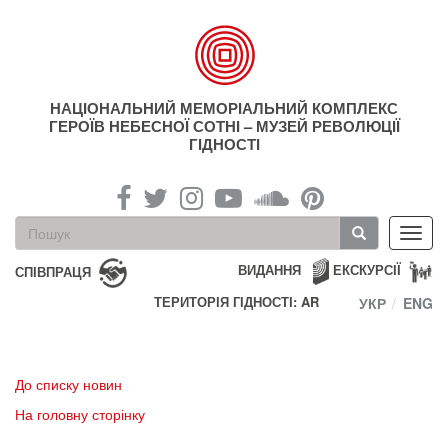
Перейти
до
основного
матеріалу
НАЦІОНАЛЬНИЙ МЕМОРІАЛЬНИЙ КОМПЛЕКС
ГЕРОЇВ НЕБЕСНОЇ СОТНІ – МУЗЕЙ РЕВОЛЮЦІЇ
ГІДНОСТІ
Пошукова
Toggl
форма
navig
Пошук
ВИДАННЯ
ЕКСКУРСІЇ
СПІВПРАЦЯ
ТЕРИТОРІЯ ГІДНОСТІ: AR
УКР
ENG
До списку новин
На головну сторінку