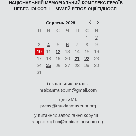
НАЦІОНАЛЬНИЙ МЕМОРІАЛЬНИЙ КОМПЛЕКС ГЕРОЇВ
НЕБЕСНОЇ СОТНІ – МУЗЕЙ РЕВОЛЮЦІЇ ГІДНОСТІ
Попер
Наст
Серпень 2026
П
В
С
Ч
П
С
Н
1
2
3
4
5
6
7
8
9
10
11
12
13
14
15
16
17
18
19
20
21
22
23
24
25
26
27
28
29
30
31
із загальних питань:
maidanmuseum@gmail.com
для ЗМІ:
press@maidanmuseum.org
у питаннях запобігання корупції:
stopcorruption@maidanmuseum.org