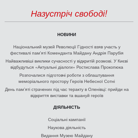
Назустріч свободі!
НОВИНИ
Національний музей Революції Гідності взяв участь у
фестивалі пам'яті Коменданта Майдану Андрія Парубія
Найважливіші виклики сучасності у відкритій розмові. У Києві
відбудуться «Актуальні діалоги» Ростислава Прокопюка
Розпочалися підготовчі роботи з облаштування
меморіального простору Героїв Небесної Сотні
День памʼяті страчених під час теракту в Оленівці: прийди на
відкриття виставки та вшануй героїв
ДІЯЛЬНІСТЬ
Соціальні кампанії
Наукова діяльність
Видання Музею Майдану