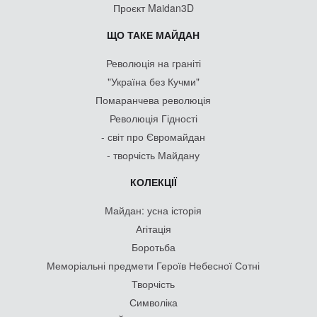
Проєкт Maidan3D
ЩО ТАКЕ МАЙДАН
Революція на граніті
"Україна без Кучми"
Помаранчева революція
Революція Гідності
- світ про Євромайдан
- творчість Майдану
КОЛЕКЦІЇ
Майдан: усна історія
Агітація
Боротьба
Меморіальні предмети Героїв Небесної Сотні
Творчість
Символіка