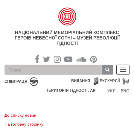
Перейти
до
основного
матеріалу
НАЦІОНАЛЬНИЙ МЕМОРІАЛЬНИЙ КОМПЛЕКС
ГЕРОЇВ НЕБЕСНОЇ СОТНІ – МУЗЕЙ РЕВОЛЮЦІЇ
ГІДНОСТІ
Пошукова
Toggl
форма
navig
Пошук
ВИДАННЯ
ЕКСКУРСІЇ
СПІВПРАЦЯ
ТЕРИТОРІЯ ГІДНОСТІ: AR
УКР
ENG
До списку новин
На головну сторінку