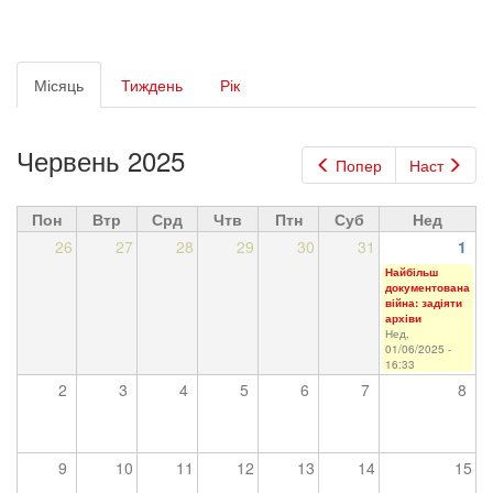
Первинні
Місяць
(активна
Тиждень
Рік
вкладки
вкладка)
Червень 2025
Попер
Наст
Пон
Втр
Срд
Чтв
Птн
Суб
Нед
26
27
28
29
30
31
1
Найбільш
документована
війна: задіяти
архіви
Нед,
01/06/2025 -
16:33
2
3
4
5
6
7
8
9
10
11
12
13
14
15