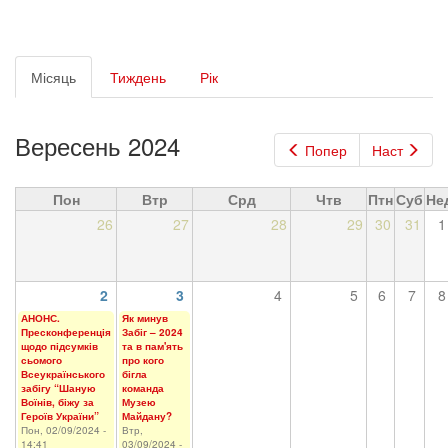
Первинні
Місяць
(активна
Тиждень
Рік
вкладки
вкладка)
Вересень 2024
Попер
Наст
Пон
Втр
Срд
Чтв
Птн
Суб
Не
26
27
28
29
30
31
1
2
3
4
5
6
7
8
АНОНС.
Як минув
Пресконференція
Забіг – 2024
щодо підсумків
та в пам'ять
сьомого
про кого
Всеукраїнського
бігла
забігу “Шаную
команда
Воїнів, біжу за
Музею
Героїв України”
Майдану?
Пон, 02/09/2024 -
Втр,
14:41
03/09/2024 -