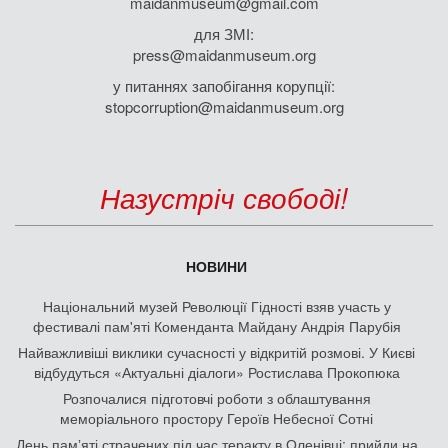
maidanmuseum@gmail.com
для ЗМІ:
press@maidanmuseum.org
у питаннях запобігання корупції:
stopcorruption@maidanmuseum.org
Назустріч свободі!
НОВИНИ
Національний музей Революції Гідності взяв участь у
фестивалі пам'яті Коменданта Майдану Андрія Парубія
Найважливіші виклики сучасності у відкритій розмові. У Києві
відбудуться «Актуальні діалоги» Ростислава Прокопюка
Розпочалися підготовчі роботи з облаштування
меморіального простору Героїв Небесної Сотні
День памʼяті страчених під час теракту в Оленівці: прийди на