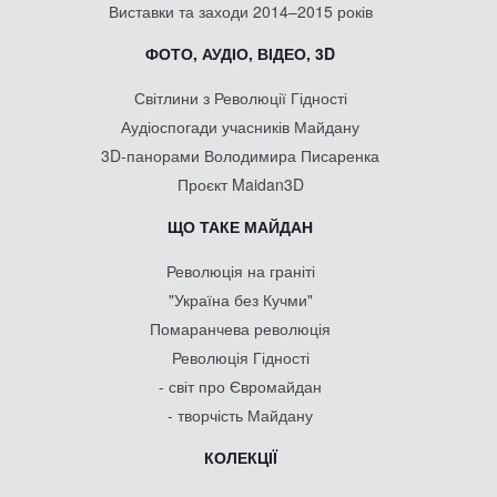
Виставки та заходи 2014–2015 років
ФОТО, АУДІО, ВІДЕО, 3D
Світлини з Революції Гідності
Аудіоспогади учасників Майдану
3D-панорами Володимира Писаренка
Проєкт Maidan3D
ЩО ТАКЕ МАЙДАН
Революція на граніті
"Україна без Кучми"
Помаранчева революція
Революція Гідності
- світ про Євромайдан
- творчість Майдану
КОЛЕКЦІЇ