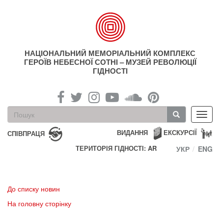
Перейти
до
основного
матеріалу
НАЦІОНАЛЬНИЙ МЕМОРІАЛЬНИЙ КОМПЛЕКС
ГЕРОЇВ НЕБЕСНОЇ СОТНІ – МУЗЕЙ РЕВОЛЮЦІЇ
ГІДНОСТІ
Пошукова
Toggl
форма
navig
Пошук
ВИДАННЯ
ЕКСКУРСІЇ
СПІВПРАЦЯ
ТЕРИТОРІЯ ГІДНОСТІ: AR
УКР
ENG
До списку новин
На головну сторінку