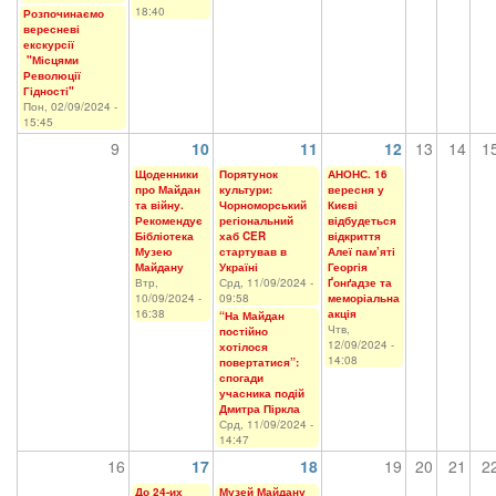
18:40
Розпочинаємо
вересневі
екскурсії
"Місцями
Революції
Гідності"
Пон, 02/09/2024 -
15:45
9
10
11
12
13
14
1
Щоденники
Порятунок
АНОНС. 16
про Майдан
культури:
вересня у
та війну.
Чорноморський
Києві
Рекомендує
регіональний
відбудеться
Бібліотека
хаб CER
відкриття
Музею
стартував в
Алеї пам’яті
Майдану
Україні
Георгія
Втр,
Срд, 11/09/2024 -
Ґонґадзе та
10/09/2024 -
09:58
меморіальна
16:38
акція
“На Майдан
Чтв,
постійно
12/09/2024 -
хотілося
14:08
повертатися”:
спогади
учасника подій
Дмитра Піркла
Срд, 11/09/2024 -
14:47
16
17
18
19
20
21
2
До 24-их
Музей Майдану