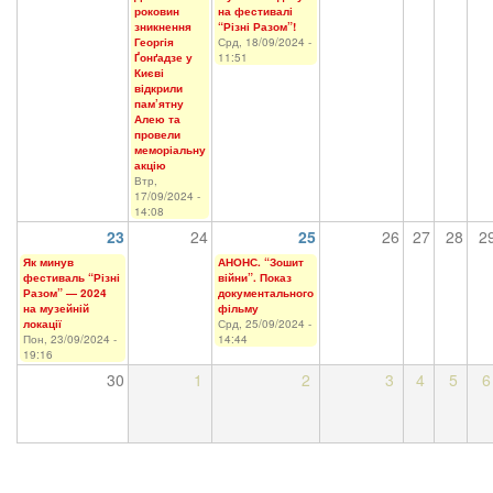
роковин
на фестивалі
зникнення
“Різні Разом”!
Георгія
Срд, 18/09/2024 -
Ґонґадзе у
11:51
Києві
відкрили
пам’ятну
Алею та
провели
меморіальну
акцію
Втр,
17/09/2024 -
14:08
23
24
25
26
27
28
2
Як минув
АНОНС. “Зошит
фестиваль “Різні
війни”. Показ
Разом” — 2024
документального
на музейній
фільму
локації
Срд, 25/09/2024 -
Пон, 23/09/2024 -
14:44
19:16
30
1
2
3
4
5
6