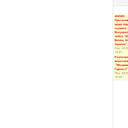
АНОНС.
Прескон
щодо під
сьомого
Всеукраї
забігу “
Воїнів, б
України”
Пон, 02/0
14:41
Розпочи
вересневі
"Місцями
Гідності"
Пон, 02/0
15:45