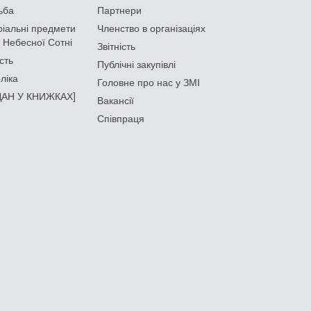
ьба
Партнери
іальні предмети
Членство в організаціях
 Небесної Сотні
Звітність
сть
Публічні закупівлі
ліка
Головне про нас у ЗМІ
АН У КНИЖКАХ]
Вакансії
Співпраця