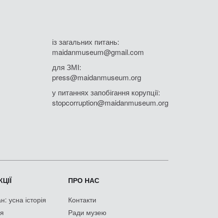
із загальних питань:
maidanmuseum@gmail.com
для ЗМІ:
press@maidanmuseum.org
у питаннях запобігання корупції:
stopcorruption@maidanmuseum.org
ЦІЇ
ПРО НАС
: усна історія
Контакти
ія
Ради музею