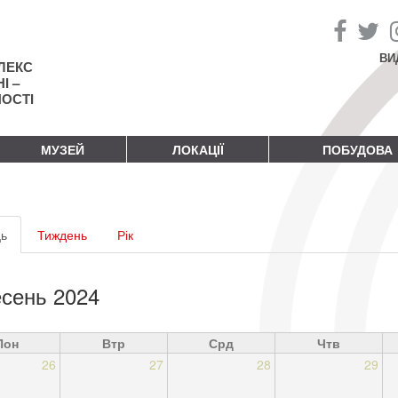
ВИ
ЛЕКС
І –
НОСТІ
МУЗЕЙ
ЛОКАЦІЇ
ПОБУДОВА
винні
ь
(активна
Тиждень
Рік
адки
вкладка)
сень 2024
Пон
Втр
Срд
Чтв
26
27
28
29