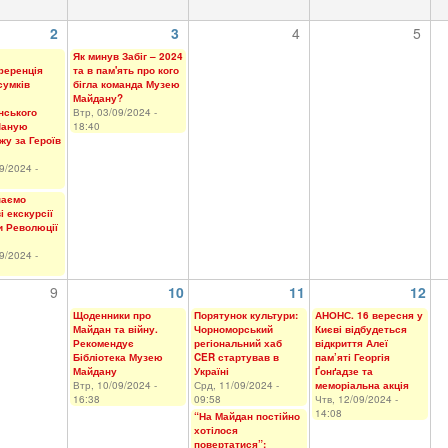
2
3
4
5
Як минув Забіг – 2024
ференція
та в пам'ять про кого
сумків
бігла команда Музею
Майдану?
нського
Втр, 03/09/2024 -
Шаную
18:40
іжу за Героїв
9/2024 -
наємо
 екскурсії
 Революції
9/2024 -
9
10
11
12
Щоденники про
Порятунок культури:
АНОНС. 16 вересня у
Майдан та війну.
Чорноморський
Києві відбудеться
Рекомендує
регіональний хаб
відкриття Алеї
Бібліотека Музею
CER стартував в
пам’яті Георгія
Майдану
Україні
Ґонґадзе та
Втр, 10/09/2024 -
Срд, 11/09/2024 -
меморіальна акція
16:38
09:58
Чтв, 12/09/2024 -
14:08
“На Майдан постійно
хотілося
повертатися”: