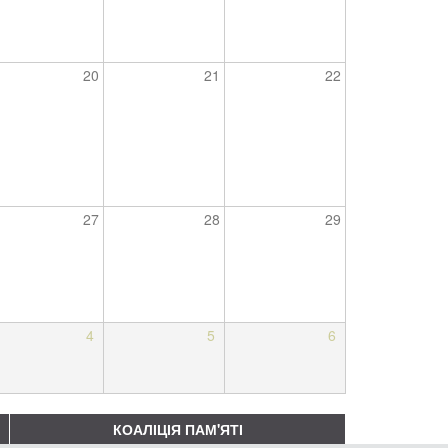
20
21
22
27
28
29
4
5
6
КОАЛІЦІЯ ПАМ'ЯТІ