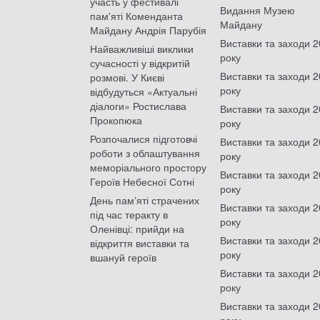
участь у фестивалі
Видання Музею
пам'яті Коменданта
Майдану
Майдану Андрія Парубія
Виставки та заходи 
Найважливіші виклики
року
сучасності у відкритій
Виставки та заходи 
розмові. У Києві
року
відбудуться «Актуальні
діалоги» Ростислава
Виставки та заходи 
Прокопюка
року
Розпочалися підготовчі
Виставки та заходи 
роботи з облаштування
року
меморіального простору
Виставки та заходи 
Героїв Небесної Сотні
року
День памʼяті страчених
Виставки та заходи 
під час теракту в
року
Оленівці: прийди на
Виставки та заходи 
відкриття виставки та
року
вшануй героїв
Виставки та заходи 
року
Виставки та заходи 
року