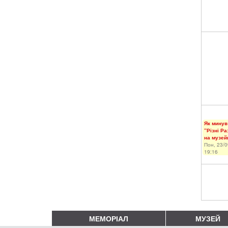
Як минув
“Різні Р
на музейн
Пон, 23/0
19:16
МЕМОРІАЛ
МУЗЕЙ