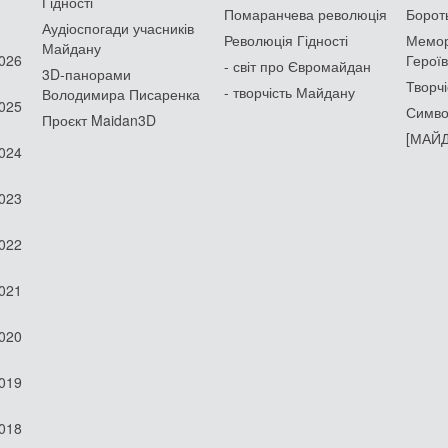
Гідності
Помаранчева революція
Борот
Аудіоспогади учасників
Революція Гідності
Мемор
Майдану
2026
Героїв
- світ про Євромайдан
3D-панорами
Творчі
- творчість Майдану
Володимира Писаренка
2025
Симво
Проєкт Maidan3D
[МАЙД
2024
2023
2022
2021
2020
2019
2018