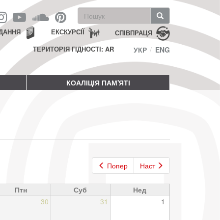
Пошукова
форма
Пошук
ДАННЯ
ЕКСКУРСІЇ
СПІВПРАЦЯ
ТЕРИТОРІЯ ГІДНОСТІ: AR
УКР
ENG
КОАЛІЦІЯ ПАМ'ЯТІ
Попер
Наст
Птн
Суб
Нед
30
31
1