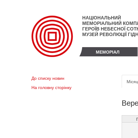
Перейти
до
основного
НАЦІОНАЛЬНИЙ
матеріалу
МЕМОРІАЛЬНИЙ КОМП
ГЕРОЇВ НЕБЕСНОЇ СОТН
МУЗЕЙ РЕВОЛЮЦІЇ ГІД
МЕМОРІАЛ
Пер
До списку новин
Місяц
вкл
На головну сторінку
Вере