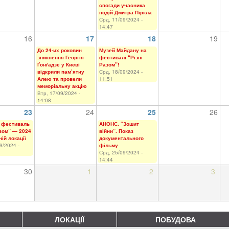
спогади учасника
подій Дмитра Піркла
Срд, 11/09/2024 -
14:47
16
17
18
19
До 24-их роковин
Музей Майдану на
зникнення Георгія
фестивалі “Різні
Ґонґадзе у Києві
Разом”!
відкрили пам’ятну
Срд, 18/09/2024 -
Алею та провели
11:51
меморіальну акцію
Втр, 17/09/2024 -
14:08
23
24
25
26
 фестиваль
АНОНС. “Зошит
азом” — 2024
війни”. Показ
ій локації
документального
9/2024 -
фільму
Срд, 25/09/2024 -
14:44
30
1
2
3
ЛОКАЦІЇ
ПОБУДОВА