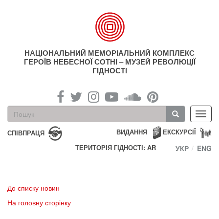
Перейти
до
основного
матеріалу
НАЦІОНАЛЬНИЙ МЕМОРІАЛЬНИЙ КОМПЛЕКС
ГЕРОЇВ НЕБЕСНОЇ СОТНІ – МУЗЕЙ РЕВОЛЮЦІЇ
ГІДНОСТІ
Пошукова
Toggl
форма
navig
Пошук
ВИДАННЯ
ЕКСКУРСІЇ
СПІВПРАЦЯ
ТЕРИТОРІЯ ГІДНОСТІ: AR
УКР
ENG
До списку новин
На головну сторінку