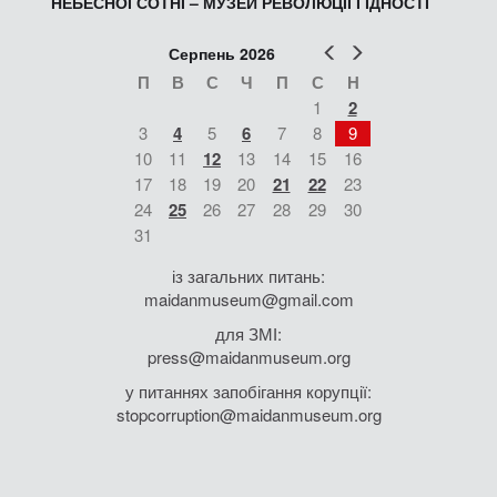
НЕБЕСНОЇ СОТНІ – МУЗЕЙ РЕВОЛЮЦІЇ ГІДНОСТІ
Попер
Наст
Серпень 2026
П
В
С
Ч
П
С
Н
1
2
3
4
5
6
7
8
9
10
11
12
13
14
15
16
17
18
19
20
21
22
23
24
25
26
27
28
29
30
31
із загальних питань:
maidanmuseum@gmail.com
для ЗМІ:
press@maidanmuseum.org
у питаннях запобігання корупції:
stopcorruption@maidanmuseum.org