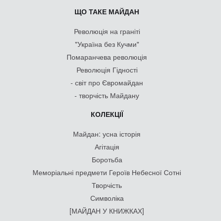
ЩО ТАКЕ МАЙДАН
Революція на граніті
"Україна без Кучми"
Помаранчева революція
Революція Гідності
- світ про Євромайдан
- творчість Майдану
КОЛЕКЦІЇ
Майдан: усна історія
Агітація
Боротьба
Меморіальні предмети Героїв Небесної Сотні
Творчість
Символіка
[МАЙДАН У КНИЖКАХ]