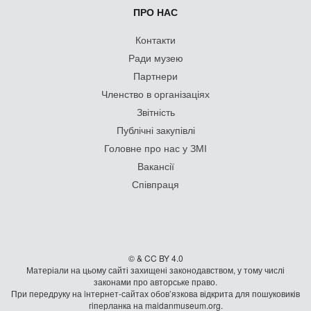
ПРО НАС
Контакти
Ради музею
Партнери
Членство в організаціях
Звітність
Публічні закупівлі
Головне про нас у ЗМІ
Вакансії
Співпраця
© & CC BY 4.0
Матеріали на цьому сайті захищені законодавством, у тому числі
законами про авторське право.
При передруку на iнтернет-сайтах обов’язкова відкрита для пошуковиків
гiперланка на maidanmuseum.org.