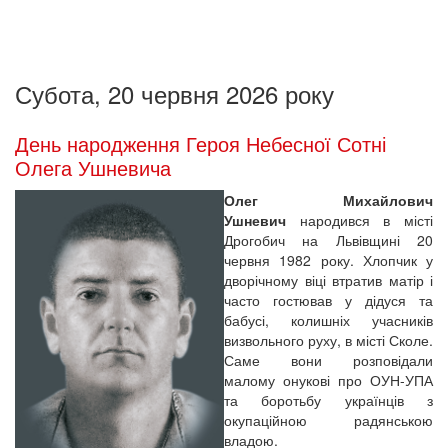
Субота, 20 червня 2026 року
День народження Героя Небесної Сотні
Олега Ушневича
Олег Михайлович
Ушневич
народився в місті
Дрогобич на Львівщині 20
червня 1982 року. Хлопчик у
дворічному віці втратив матір і
часто гостював у дідуся та
бабусі, колишніх учасників
визвольного руху, в місті Сколе.
Саме вони розповідали
малому онукові про ОУН-УПА
та боротьбу українців з
окупаційною радянською
владою.