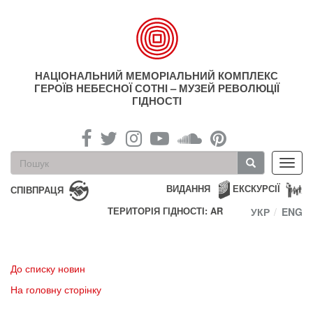
Перейти
до
основного
матеріалу
НАЦІОНАЛЬНИЙ МЕМОРІАЛЬНИЙ КОМПЛЕКС
ГЕРОЇВ НЕБЕСНОЇ СОТНІ – МУЗЕЙ РЕВОЛЮЦІЇ
ГІДНОСТІ
Пошукова
Toggl
форма
navig
Пошук
ВИДАННЯ
ЕКСКУРСІЇ
СПІВПРАЦЯ
ТЕРИТОРІЯ ГІДНОСТІ: AR
УКР
ENG
До списку новин
На головну сторінку