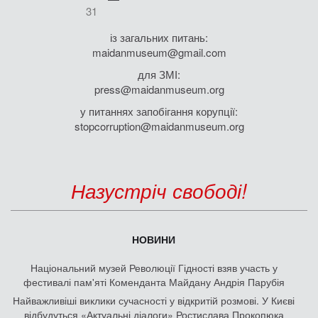
31
із загальних питань:
maidanmuseum@gmail.com
для ЗМІ:
press@maidanmuseum.org
у питаннях запобігання корупції:
stopcorruption@maidanmuseum.org
Назустріч свободі!
НОВИНИ
Національний музей Революції Гідності взяв участь у
фестивалі пам'яті Коменданта Майдану Андрія Парубія
Найважливіші виклики сучасності у відкритій розмові. У Києві
відбудуться «Актуальні діалоги» Ростислава Прокопюка